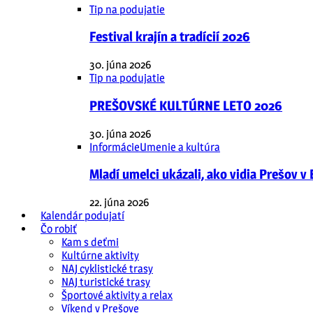
Tip na podujatie
Festival krajín a tradícií 2026
30. júna 2026
Tip na podujatie
PREŠOVSKÉ KULTÚRNE LETO 2026
30. júna 2026
Informácie
Umenie a kultúra
Mladí umelci ukázali, ako vidia Prešov v
22. júna 2026
Kalendár podujatí
Čo robiť
Kam s deťmi
Kultúrne aktivity
NAJ cyklistické trasy
NAJ turistické trasy
Športové aktivity a relax
Víkend v Prešove