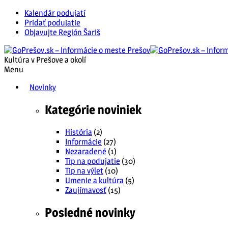
Kalendár podujatí
Pridať podujatie
Objavujte Región Šariš
Kultúra v Prešove a okolí
Menu
Novinky
Kategórie noviniek
História
(2)
Informácie
(27)
Nezaradené
(1)
Tip na podujatie
(30)
Tip na výlet
(10)
Umenie a kultúra
(5)
Zaujímavosť
(15)
Posledné novinky