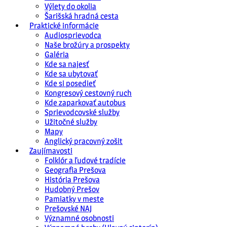
Výlety do okolia
Šarišská hradná cesta
Praktické informácie
Audiosprievodca
Naše brožúry a prospekty
Galéria
Kde sa najesť
Kde sa ubytovať
Kde si posedieť
Kongresový cestovný ruch
Kde zaparkovať autobus
Sprievodcovské služby
Užitočné služby
Mapy
Anglický pracovný zošit
Zaujímavosti
Folklór a ľudové tradície
Geografia Prešova
História Prešova
Hudobný Prešov
Pamiatky v meste
Prešovské NAJ
Významné osobnosti