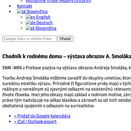
Významné hroby (Hlavný cintorín)
Kontakt
Slovenčina
English
Deutsch
Slovenčina
Chodník k rodnému domu – výstava obrazov A. Smolák
SNM -MRK v Prešove pozýva na výstavu obrazov Andreja Smoláka, k
Tvorbu Andreja Smoláka môžeme zaradiť do skupiny umelcov, ktorí p
sureálnu estetiku výrazu. Prírodné či figuratívne prvky majú v týc
reálnym a nereálnym sú zjavnými odkazmi na existenčnú relevantn
živote človeka. Hoci jeho obrazy majú základ v reálnom motíve, zá
práve tým nadväzuje na odkaz klasikov a zároveň sa od nich oslobod
obohatená spojením s odkazom na surrealistov.
+ Pridať do Google Kalendára
+ iCal / Outlook export