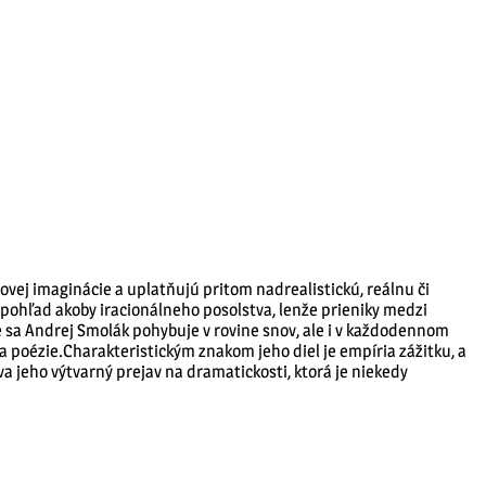
vej imaginácie a uplatňujú pritom nadrealistickú, reálnu či
ý pohľad akoby iracionálneho posolstva, lenže prieniky medzi
sa Andrej Smolák pohybuje v rovine snov, ale i v každodennom
a poézie.Charakteristickým znakom jeho diel je empíria zážitku, a
a jeho výtvarný prejav na dramatickosti, ktorá je niekedy