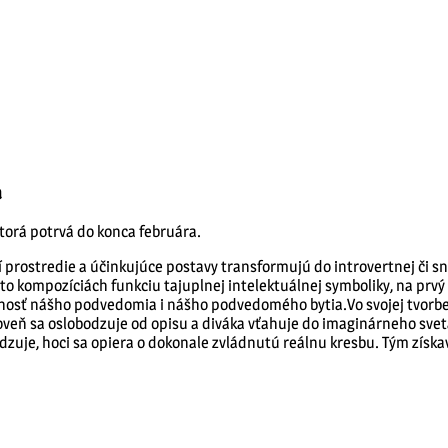
a
torá potrvá do konca februára.
rostredie a účinkujúce postavy transformujú do introvertnej či sno
hto kompozíciách funkciu tajuplnej intelektuálnej symboliky, na prv
osť nášho podvedomia i nášho podvedomého bytia.Vo svojej tvorbe 
roveň sa oslobodzuje od opisu a diváka vťahuje do imaginárneho svet
zuje, hoci sa opiera o dokonale zvládnutú reálnu kresbu. Tým získav