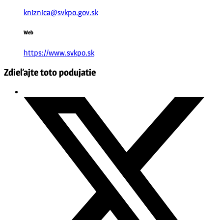
kniznica@svkpo.gov.sk
Web
https://www.svkpo.sk
Zdieľajte toto podujatie