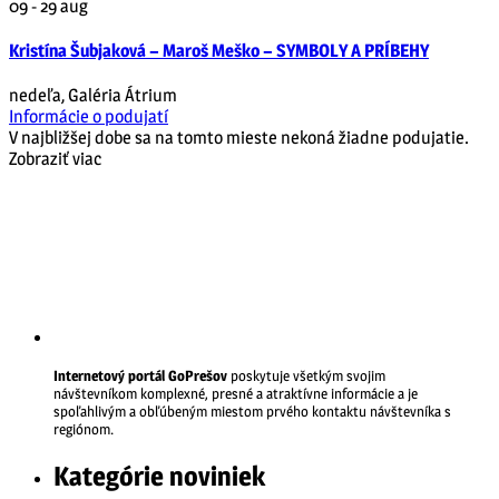
09 - 29
aug
Kristína Šubjaková – Maroš Meško – SYMBOLY A PRÍBEHY
nedeľa
,
Galéria Átrium
Informácie o podujatí
V najbližšej dobe sa na tomto mieste nekoná žiadne podujatie.
Zobraziť viac
Internetový portál GoPrešov
poskytuje všetkým svojim
návštevníkom komplexné, presné a atraktívne informácie a je
spoľahlivým a obľúbeným miestom prvého kontaktu návštevníka s
regiónom.
Kategórie noviniek