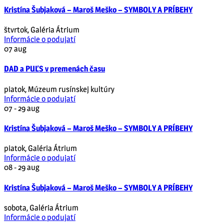
Kristína Šubjaková – Maroš Meško – SYMBOLY A PRÍBEHY
štvrtok
,
Galéria Átrium
Informácie o podujatí
07
aug
DAD a PUĽS v premenách času
piatok
,
Múzeum rusínskej kultúry
Informácie o podujatí
07 - 29
aug
Kristína Šubjaková – Maroš Meško – SYMBOLY A PRÍBEHY
piatok
,
Galéria Átrium
Informácie o podujatí
08 - 29
aug
Kristína Šubjaková – Maroš Meško – SYMBOLY A PRÍBEHY
sobota
,
Galéria Átrium
Informácie o podujatí