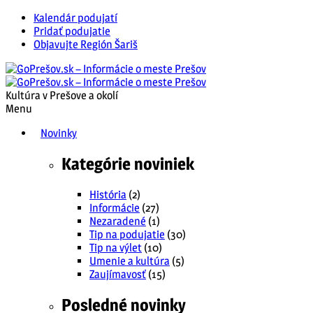
Kalendár podujatí
Pridať podujatie
Objavujte Región Šariš
Kultúra v Prešove a okolí
Menu
Novinky
Kategórie noviniek
História
(2)
Informácie
(27)
Nezaradené
(1)
Tip na podujatie
(30)
Tip na výlet
(10)
Umenie a kultúra
(5)
Zaujímavosť
(15)
Posledné novinky