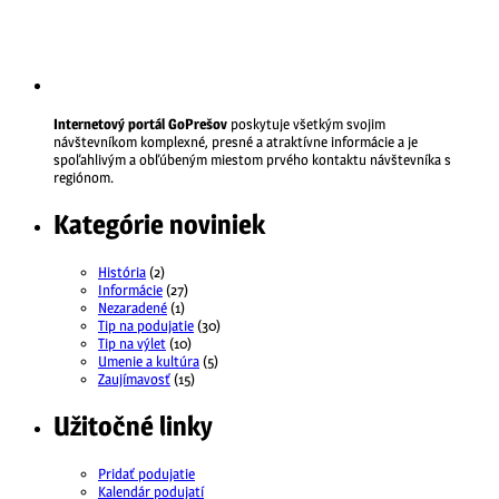
Internetový portál GoPrešov
poskytuje všetkým svojim
návštevníkom komplexné, presné a atraktívne informácie a je
spoľahlivým a obľúbeným miestom prvého kontaktu návštevníka s
regiónom.
Kategórie noviniek
História
(2)
Informácie
(27)
Nezaradené
(1)
Tip na podujatie
(30)
Tip na výlet
(10)
Umenie a kultúra
(5)
Zaujímavosť
(15)
Užitočné linky
Pridať podujatie
Kalendár podujatí