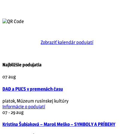
Zobraziť kalendár podujatí
Najbližšie podujatia
07
aug
DAD a PUĽS v premenách času
piatok
,
Múzeum rusínskej kultúry
Informácie o podujatí
07 - 29
aug
Kristína Šubjaková – Maroš Meško – SYMBOLY A PRÍBEHY