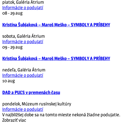
piatok
,
Galéria Átrium
Informácie o podujatí
08 - 29
aug
Kristína Šubjaková – Maroš Meško – SYMBOLY A PRÍBEHY
sobota
,
Galéria Átrium
Informácie o podujatí
09 - 29
aug
Kristína Šubjaková – Maroš Meško – SYMBOLY A PRÍBEHY
nedeľa
,
Galéria Átrium
Informácie o podujatí
10
aug
DAD a PUĽS v premenách času
pondelok
,
Múzeum rusínskej kultúry
Informácie o podujatí
V najbližšej dobe sa na tomto mieste nekoná žiadne podujatie.
Zobraziť viac