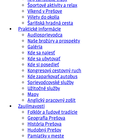
Športové aktivity a relax
Víkend v Prešove
Výlety do okolia
Šarišská hradná cesta
Praktické informácie
Audiosprievodca
Naše brožúry a prospekty
Galéria
Kde sa najesť
Kde sa ubytovať
Kde si posedieť
Kongresový cestovný ruch
Kde zaparkovať autobus
Sprievodcovské služby
Užitočné služby
Mapy
Anglický pracovný zošit
Zaujímavosti
Folklór a ľudové tradície
Geografia Prešova
História Prešova
Hudobný Prešov
Pamiatky v meste