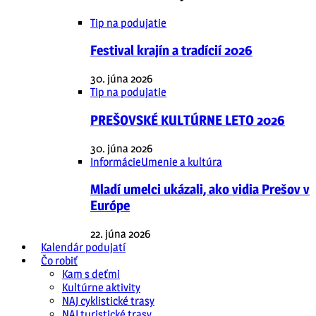
Tip na podujatie
Festival krajín a tradícií 2026
30. júna 2026
Tip na podujatie
PREŠOVSKÉ KULTÚRNE LETO 2026
30. júna 2026
Informácie
Umenie a kultúra
Mladí umelci ukázali, ako vidia Prešov v
Európe
22. júna 2026
Kalendár podujatí
Čo robiť
Kam s deťmi
Kultúrne aktivity
NAJ cyklistické trasy
NAJ turistické trasy