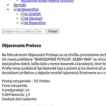
Významné hroby (Hlavný cintorín)
Kontakt
Slovenčina
English
Deutsch
Slovenčina
Objavovanie Prešova
Na februárovom Objavovaní Prešova sa na chvíľku prenesieme do Ba
ich novej publikácie “BARDEJOVSKÉ POTULKY. DEJINY INAK” sa virtu
dostatočne dobré, koľko bolo v meste bosoriek a čarodejníc, ktorí k
Príďte teraz pozbierať bardejovské tipy a potom aj na vlastné oči 
desiatkami príbehov a objavíte mnohé tajomstvá.Stretneme sa v ne
Predaj vstupeniek – TIC Prešov
Cena vstupenky:
V predpredaji: 2 €
V deň konania: 3 €
Zvedavé deti zadarmo