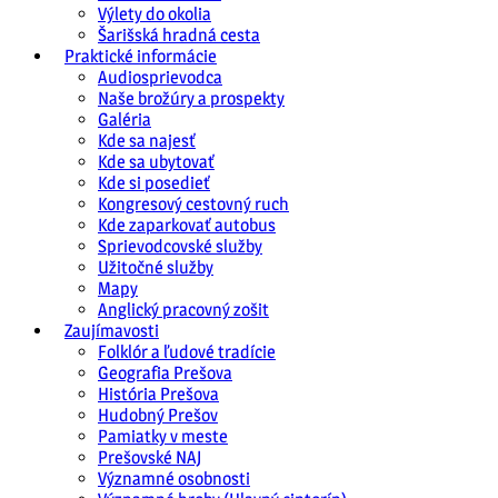
Výlety do okolia
Šarišská hradná cesta
Praktické informácie
Audiosprievodca
Naše brožúry a prospekty
Galéria
Kde sa najesť
Kde sa ubytovať
Kde si posedieť
Kongresový cestovný ruch
Kde zaparkovať autobus
Sprievodcovské služby
Užitočné služby
Mapy
Anglický pracovný zošit
Zaujímavosti
Folklór a ľudové tradície
Geografia Prešova
História Prešova
Hudobný Prešov
Pamiatky v meste
Prešovské NAJ
Významné osobnosti