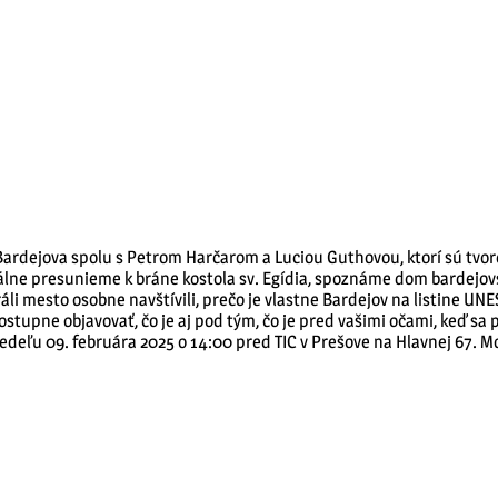
rdejova spolu s Petrom Harčarom a Luciou Guthovou, ktorí sú tvorc
álne presunieme k bráne kostola sv. Egídia, spoznáme dom bardejov
ráli mesto osobne navštívili, prečo je vlastne Bardejov na listine U
postupne objavovať, čo je aj pod tým, čo je pred vašimi očami, keď 
deľu 09. februára 2025 o 14:00 pred TIC v Prešove na Hlavnej 67. 