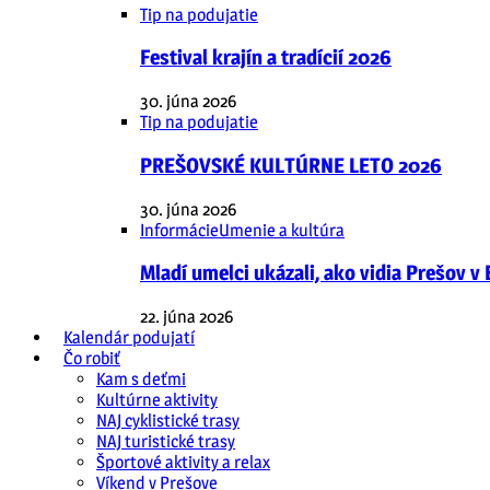
Tip na podujatie
Festival krajín a tradícií 2026
30. júna 2026
Tip na podujatie
PREŠOVSKÉ KULTÚRNE LETO 2026
30. júna 2026
Informácie
Umenie a kultúra
Mladí umelci ukázali, ako vidia Prešov v
22. júna 2026
Kalendár podujatí
Čo robiť
Kam s deťmi
Kultúrne aktivity
NAJ cyklistické trasy
NAJ turistické trasy
Športové aktivity a relax
Víkend v Prešove