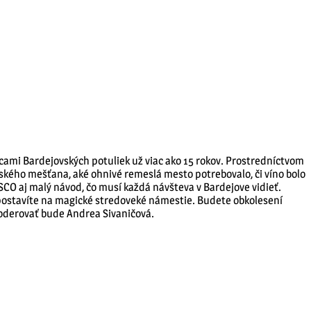
ami Bardejovských potuliek už viac ako 15 rokov. Prostredníctvom
ského mešťana, aké ohnivé remeslá mesto potrebovalo, či víno bolo
NESCO aj malý návod, čo musí každá návšteva v Bardejove vidieť.
sa postavíte na magické stredoveké námestie. Budete obkolesení
Moderovať bude Andrea Sivaničová.