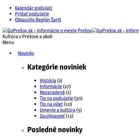
Kalendár podujatí
Pridať podujatie
Objavujte Región Šariš
Kultúra v Prešove a okolí
Menu
Novinky
Kategórie noviniek
História
(2)
Informácie
(27)
Nezaradené
(1)
Tip na podujatie
(30)
Tip na výlet
(10)
Umenie a kultúra
(5)
Zaujímavosť
(15)
Posledné novinky