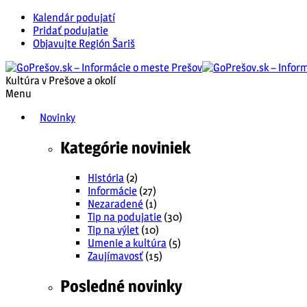
Kalendár podujatí
Pridať podujatie
Objavujte Región Šariš
Kultúra v Prešove a okolí
Menu
Novinky
Kategórie noviniek
História
(2)
Informácie
(27)
Nezaradené
(1)
Tip na podujatie
(30)
Tip na výlet
(10)
Umenie a kultúra
(5)
Zaujímavosť
(15)
Posledné novinky