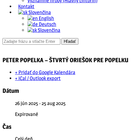
Významné hroby (Hlavný cintorín)
Kontakt
Slovenčina
English
Deutsch
Slovenčina
PETER POPELKA – ŠTVRTÝ ORIEŠOK PRE POPELKU
+ Pridať do Google Kalendára
+ iCal / Outlook export
Dátum
26 jún 2025
- 25 aug 2025
Expirované
Čas
Celý deň