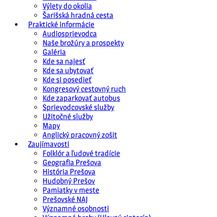
Výlety do okolia
Šarišská hradná cesta
Praktické informácie
Audiosprievodca
Naše brožúry a prospekty
Galéria
Kde sa najesť
Kde sa ubytovať
Kde si posedieť
Kongresový cestovný ruch
Kde zaparkovať autobus
Sprievodcovské služby
Užitočné služby
Mapy
Anglický pracovný zošit
Zaujímavosti
Folklór a ľudové tradície
Geografia Prešova
História Prešova
Hudobný Prešov
Pamiatky v meste
Prešovské NAJ
Významné osobnosti