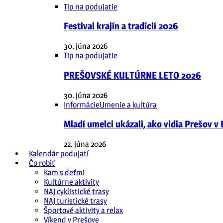
Tip na podujatie
Festival krajín a tradícií 2026
30. júna 2026
Tip na podujatie
PREŠOVSKÉ KULTÚRNE LETO 2026
30. júna 2026
Informácie
Umenie a kultúra
Mladí umelci ukázali, ako vidia Prešov v
22. júna 2026
Kalendár podujatí
Čo robiť
Kam s deťmi
Kultúrne aktivity
NAJ cyklistické trasy
NAJ turistické trasy
Športové aktivity a relax
Víkend v Prešove