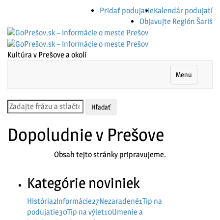
Pridať podujatie
Kalendár podujatí
Objavujte Región Šariš
Kultúra v Prešove a okolí
Menu
Dopoludnie v Prešove
Obsah tejto stránky pripravujeme.
Kategórie noviniek
História
2
Informácie
27
Nezaradené
1
Tip na
podujatie
30
Tip na výlet
10
Umenie a