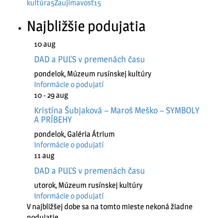
kultúra
5
Zaujímavosť
15
Najbližšie podujatia
10
aug
DAD a PUĽS v premenách času
pondelok
,
Múzeum rusínskej kultúry
Informácie o podujatí
10 - 29
aug
Kristína Šubjaková – Maroš Meško – SYMBOLY
A PRÍBEHY
pondelok
,
Galéria Átrium
Informácie o podujatí
11
aug
DAD a PUĽS v premenách času
utorok
,
Múzeum rusínskej kultúry
Informácie o podujatí
V najbližšej dobe sa na tomto mieste nekoná žiadne
podujatie.