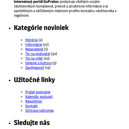
Internetový portál GoPrešov
poskytuje všetkým svojim
návštevníkom komplexné, presné a atraktívne informácie a je
spoľahlivým a obľúbeným miestom prvého kontaktu návštevníka s
regiónom.
Kategórie noviniek
História
(2)
Informácie
(27)
Nezaradené
(1)
Tip na podujatie
(30)
Tip na výlet
(10)
Umenie a kultúra
(5)
Zaujímavosť
(15)
Užitočné linky
Pridať podujatie
Kalendár podujatí
Newsletter
Kontakt
Ochrana súkromia
Sledujte nás