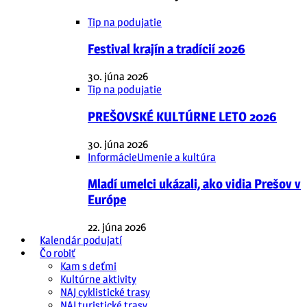
Tip na podujatie
Festival krajín a tradícií 2026
30. júna 2026
Tip na podujatie
PREŠOVSKÉ KULTÚRNE LETO 2026
30. júna 2026
Informácie
Umenie a kultúra
Mladí umelci ukázali, ako vidia Prešov v
Európe
22. júna 2026
Kalendár podujatí
Čo robiť
Kam s deťmi
Kultúrne aktivity
NAJ cyklistické trasy
NAJ turistické trasy