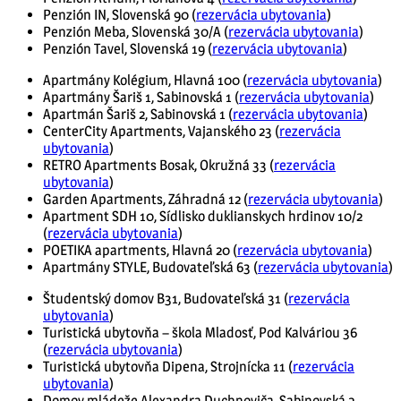
Penzión IN, Slovenská 90 (
rezervácia ubytovania
)
Penzión Meba, Slovenská 30/A (
rezervácia ubytovania
)
Penzión Tavel, Slovenská 19 (
rezervácia ubytovania
)
Apartmány Kolégium, Hlavná 100 (
rezervácia ubytovania
)
Apartmány Šariš 1, Sabinovská 1 (
rezervácia ubytovania
)
Apartmán Šariš 2, Sabinovská 1 (
rezervácia ubytovania
)
CenterCity Apartments, Vajanského 23 (
rezervácia
ubytovania
)
RETRO Apartments Bosak, Okružná 33 (
rezervácia
ubytovania
)
Garden Apartments, Záhradná 12 (
rezervácia ubytovania
)
Apartment SDH 10, Sídlisko duklianskych hrdinov 10/2
(
rezervácia ubytovania
)
POETIKA apartments, Hlavná 20 (
rezervácia ubytovania
)
Apartmány STYLE, Budovateľská 63 (
rezervácia ubytovania
)
Študentský domov B31, Budovateľská 31 (
rezervácia
ubytovania
)
Turistická ubytovňa – škola Mladosť, Pod Kalváriou 36
(
rezervácia ubytovania
)
Turistická ubytovňa Dipena, Strojnícka 11 (
rezervácia
ubytovania
)
Domov mládeže Alexandra Duchnoviča, Sabinovská 2