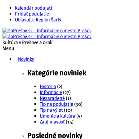
Kalendár podujatí
Pridať podujatie
Objavujte Región Šariš
Kultúra v Prešove a okolí
Menu
Novinky
Kategórie noviniek
História
(2)
Informácie
(27)
Nezaradené
(1)
Tip na podujatie
(30)
Tip na výlet
(10)
Umenie a kultúra
(5)
Zaujímavosť
(15)
Posledné novinky