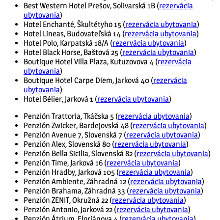
Best Western Hotel Prešov, Solivarská 1B (
rezervácia
ubytovania
)
Hotel Enchanté, Škultétyho 15 (
rezervácia ubytovania
)
Hotel Lineas, Budovateľská 14 (
rezervácia ubytovania
)
Hotel Polo, Karpatská 18/A (
rezervácia ubytovania
)
Hotel Black Horse, Baštová 25 (
rezervácia ubytovania
)
Boutique Hotel Villa Plaza, Kutuzovova 4 (
rezervácia
ubytovania
)
Boutique Hotel Carpe Diem, Jarková 40 (
rezervácia
ubytovania
)
Hotel Bélier, Jarková 1 (
rezervácia ubytovania
)
Penzión Trattoria, Tkáčska 5 (
rezervácia ubytovania
)
Penzión Zwicker, Bardejovská 48 (
rezervácia ubytovania
)
Penzión Avenue 7, Slovenská 7 (
rezervácia ubytovania
)
Penzión Alex, Slovenská 80 (
rezervácia ubytovania
)
Penzión Bella Sicilia, Slovenská 82 (
rezervácia ubytovania
)
Penzión Time, Jarková 16 (
rezervácia ubytovania
)
Penzión Hradby, Jarková 105 (
rezervácia ubytovania
)
Penzión Ambiente, Záhradná 12 (
rezervácia ubytovania
)
Penzión Brahama, Záhradná 33 (
rezervácia ubytovania
)
Penzión ZENIT, Okružná 22 (
rezervácia ubytovania
)
Penzión Antonio, Jarková 22 (
rezervácia ubytovania
)
Penzión Átrium, Floriánova 4 (
rezervácia ubytovania
)