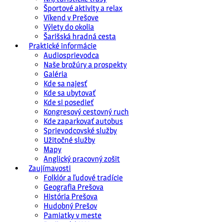
Športové aktivity a relax
Víkend v Prešove
Výlety do okolia
Šarišská hradná cesta
Praktické informácie
Audiosprievodca
Naše brožúry a prospekty
Galéria
Kde sa najesť
Kde sa ubytovať
Kde si posedieť
Kongresový cestovný ruch
Kde zaparkovať autobus
Sprievodcovské služby
Užitočné služby
Mapy
Anglický pracovný zošit
Zaujímavosti
Folklór a ľudové tradície
Geografia Prešova
História Prešova
Hudobný Prešov
Pamiatky v meste