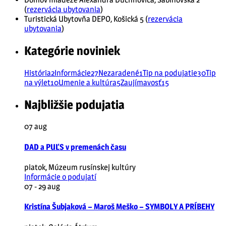
(
rezervácia ubytovania
)
Turistická Ubytovňa DEPO, Košická 5 (
rezervácia
ubytovania
)
Kategórie noviniek
História
2
Informácie
27
Nezaradené
1
Tip na podujatie
30
Tip
na výlet
10
Umenie a kultúra
5
Zaujímavosť
15
Najbližšie podujatia
07
aug
DAD a PUĽS v premenách času
piatok
,
Múzeum rusínskej kultúry
Informácie o podujatí
07 - 29
aug
Kristína Šubjaková – Maroš Meško – SYMBOLY A PRÍBEHY