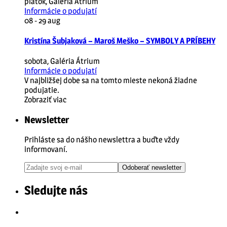
piatok
,
Galéria Átrium
Informácie o podujatí
08 - 29
aug
Kristína Šubjaková – Maroš Meško – SYMBOLY A PRÍBEHY
sobota
,
Galéria Átrium
Informácie o podujatí
V najbližšej dobe sa na tomto mieste nekoná žiadne
podujatie.
Zobraziť viac
Newsletter
Prihláste sa do nášho newslettra a buďte vždy
informovaní.
Odoberať newsletter
Sledujte nás