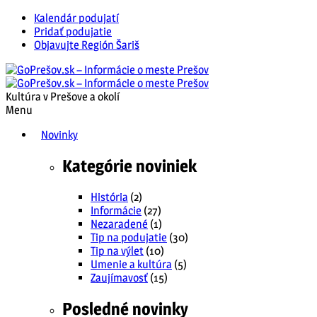
Kalendár podujatí
Pridať podujatie
Objavujte Región Šariš
Kultúra v Prešove a okolí
Menu
Novinky
Kategórie noviniek
História
(2)
Informácie
(27)
Nezaradené
(1)
Tip na podujatie
(30)
Tip na výlet
(10)
Umenie a kultúra
(5)
Zaujímavosť
(15)
Posledné novinky