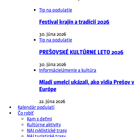
Tip na podujatie
Festival krajín a tradícií 2026
30. júna 2026
Tip na podujatie
PREŠOVSKÉ KULTÚRNE LETO 2026
30. júna 2026
Informácie
Umenie a kultúra
Mladí umelci ukázali, ako vidia Prešov v
Európe
22. júna 2026
Kalendár podujatí
Čo robiť
Kam s deťmi
Kultúrne aktivity
NAJ cyklistické trasy
NAJ turistické trasy