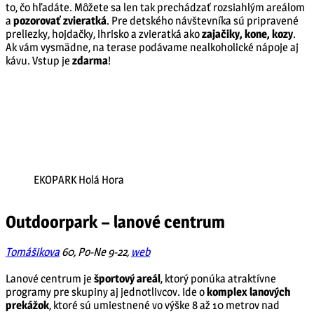
to, čo hľadáte. Môžete sa len tak prechádzať rozsiahlým areálom
a
pozorovať zvieratká
. Pre detského návštevníka sú pripravené
preliezky, hojdačky, ihrisko a zvieratká ako
zajačiky, kone, kozy
.
Ak vám vysmädne, na terase podávame nealkoholické nápoje aj
kávu. Vstup je
zdarma
!
EKOPARK Holá Hora
Outdoorpark – lanové centrum
Tomášikova
60, Po-Ne 9-22,
web
Lanové centrum je
športový areál
, ktorý ponúka atraktívne
programy pre skupiny aj jednotlivcov. Ide o
komplex lanových
prekážok
, ktoré sú umiestnené vo výške 8 až 10 metrov nad