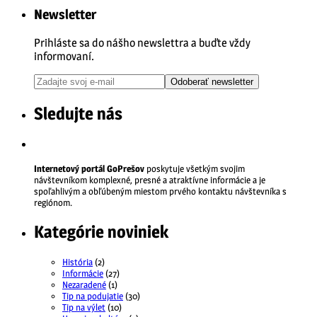
Newsletter
Prihláste sa do nášho newslettra a buďte vždy
informovaní.
Odoberať newsletter
Sledujte nás
Internetový portál GoPrešov
poskytuje všetkým svojim
návštevníkom komplexné, presné a atraktívne informácie a je
spoľahlivým a obľúbeným miestom prvého kontaktu návštevníka s
regiónom.
Kategórie noviniek
História
(2)
Informácie
(27)
Nezaradené
(1)
Tip na podujatie
(30)
Tip na výlet
(10)