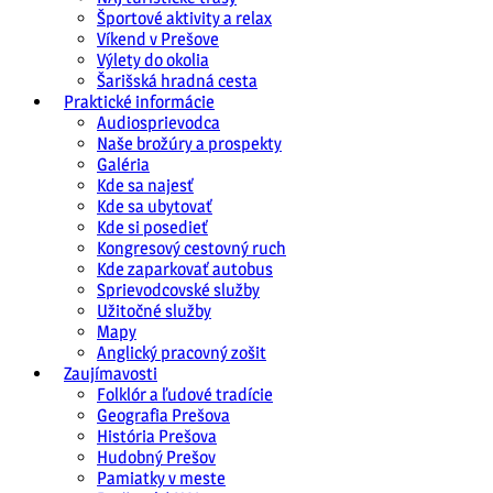
Športové aktivity a relax
Víkend v Prešove
Výlety do okolia
Šarišská hradná cesta
Praktické informácie
Audiosprievodca
Naše brožúry a prospekty
Galéria
Kde sa najesť
Kde sa ubytovať
Kde si posedieť
Kongresový cestovný ruch
Kde zaparkovať autobus
Sprievodcovské služby
Užitočné služby
Mapy
Anglický pracovný zošit
Zaujímavosti
Folklór a ľudové tradície
Geografia Prešova
História Prešova
Hudobný Prešov
Pamiatky v meste