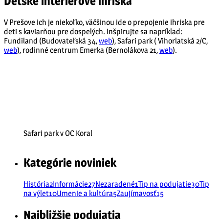
Detské interiérové ihriská
V Prešove ich je niekoľko, väčšinou ide o prepojenie ihriska pre
deti s kaviarňou pre dospelých. Inšpirujte sa napríklad:
Fundiland (Budovateľská 34,
web
), Safari park ( Vihorlatská 2/C,
web
), rodinné centrum Emerka (Bernolákova 21,
web
).
Safari park v OC Koral
Kategórie noviniek
História
2
Informácie
27
Nezaradené
1
Tip na podujatie
30
Tip
na výlet
10
Umenie a kultúra
5
Zaujímavosť
15
Najbližšie podujatia