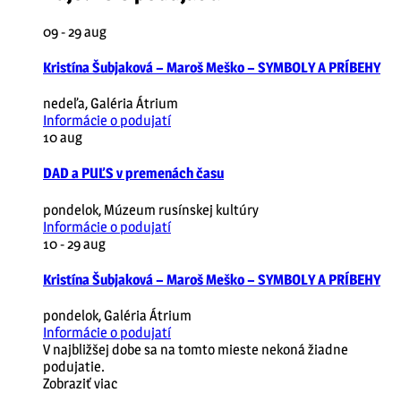
09 - 29
aug
Kristína Šubjaková – Maroš Meško – SYMBOLY A PRÍBEHY
nedeľa
,
Galéria Átrium
Informácie o podujatí
10
aug
DAD a PUĽS v premenách času
pondelok
,
Múzeum rusínskej kultúry
Informácie o podujatí
10 - 29
aug
Kristína Šubjaková – Maroš Meško – SYMBOLY A PRÍBEHY
pondelok
,
Galéria Átrium
Informácie o podujatí
V najbližšej dobe sa na tomto mieste nekoná žiadne
podujatie.
Zobraziť viac