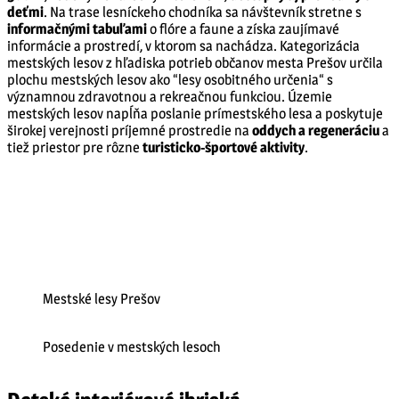
deťmi
. Na trase lesníckeho chodníka sa návštevník stretne s
informačnými tabuľami
o flóre a faune a získa zaujímavé
informácie a prostredí, v ktorom sa nachádza. Kategorizácia
mestských lesov z hľadiska potrieb občanov mesta Prešov určila
plochu mestských lesov ako “lesy osobitného určenia“ s
významnou zdravotnou a rekreačnou funkciou. Územie
mestských lesov napĺňa poslanie prímestského lesa a poskytuje
širokej verejnosti príjemné prostredie na
oddych a regeneráciu
a
tiež priestor pre rôzne
turisticko-športové aktivity
.
Mestské lesy Prešov
Posedenie v mestských lesoch