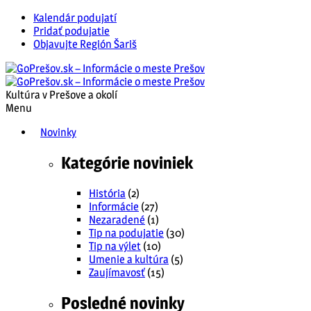
Kalendár podujatí
Pridať podujatie
Objavujte Región Šariš
Kultúra v Prešove a okolí
Menu
Novinky
Kategórie noviniek
História
(2)
Informácie
(27)
Nezaradené
(1)
Tip na podujatie
(30)
Tip na výlet
(10)
Umenie a kultúra
(5)
Zaujímavosť
(15)
Posledné novinky