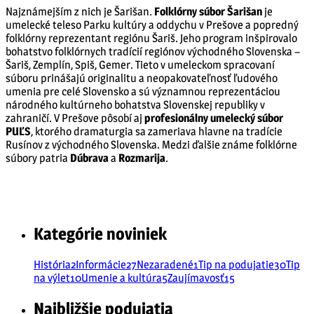
Najznámejším z nich je Šarišan.
Folklórny súbor Šarišan
je
umelecké teleso Parku kultúry a oddychu v Prešove a popredný
folklórny reprezentant regiónu Šariš. Jeho program inšpirovalo
bohatstvo folklórnych tradícií regiónov východného Slovenska –
Šariš, Zemplín, Spiš, Gemer. Tieto v umeleckom spracovaní
súboru prinášajú originalitu a neopakovateľnosť ľudového
umenia pre celé Slovensko a sú významnou reprezentáciou
národného kultúrneho bohatstva Slovenskej republiky v
zahraničí. V Prešove pôsobí aj
profesionálny umelecký súbor
PUĽS
, ktorého dramaturgia sa zameriava hlavne na tradície
Rusínov z východného Slovenska. Medzi ďalšie známe folklórne
súbory patria
Dúbrava
a
Rozmarija
.
Kategórie noviniek
História
2
Informácie
27
Nezaradené
1
Tip na podujatie
30
Tip
na výlet
10
Umenie a kultúra
5
Zaujímavosť
15
Najbližšie podujatia