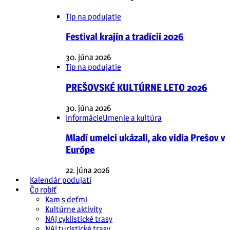
Tip na podujatie
Festival krajín a tradícií 2026
30. júna 2026
Tip na podujatie
PREŠOVSKÉ KULTÚRNE LETO 2026
30. júna 2026
Informácie
Umenie a kultúra
Mladí umelci ukázali, ako vidia Prešov v
Európe
22. júna 2026
Kalendár podujatí
Čo robiť
Kam s deťmi
Kultúrne aktivity
NAJ cyklistické trasy
NAJ turistické trasy