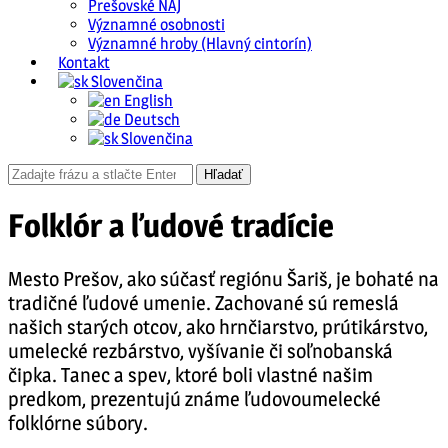
Prešovské NAJ
Významné osobnosti
Významné hroby (Hlavný cintorín)
Kontakt
Slovenčina
English
Deutsch
Slovenčina
Folklór a ľudové tradície
Mesto Prešov, ako súčasť regiónu Šariš, je bohaté na
tradičné ľudové umenie. Zachované sú remeslá
našich starých otcov, ako hrnčiarstvo, prútikárstvo,
umelecké rezbárstvo, vyšívanie či soľnobanská
čipka. Tanec a spev, ktoré boli vlastné našim
predkom, prezentujú známe ľudovoumelecké
folklórne súbory.