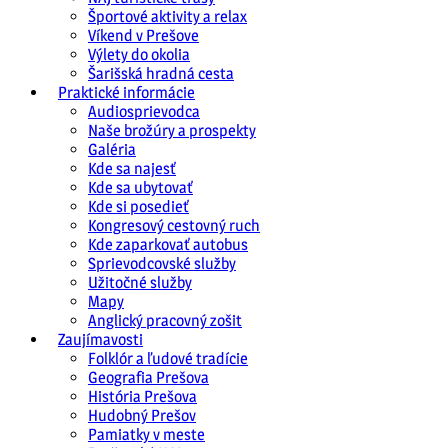
Športové aktivity a relax
Víkend v Prešove
Výlety do okolia
Šarišská hradná cesta
Praktické informácie
Audiosprievodca
Naše brožúry a prospekty
Galéria
Kde sa najesť
Kde sa ubytovať
Kde si posedieť
Kongresový cestovný ruch
Kde zaparkovať autobus
Sprievodcovské služby
Užitočné služby
Mapy
Anglický pracovný zošit
Zaujímavosti
Folklór a ľudové tradície
Geografia Prešova
História Prešova
Hudobný Prešov
Pamiatky v meste