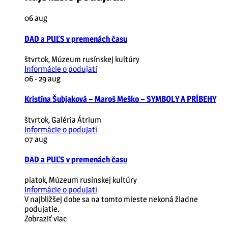
06
aug
DAD a PUĽS v premenách času
štvrtok
,
Múzeum rusínskej kultúry
Informácie o podujatí
06 - 29
aug
Kristína Šubjaková – Maroš Meško – SYMBOLY A PRÍBEHY
štvrtok
,
Galéria Átrium
Informácie o podujatí
07
aug
DAD a PUĽS v premenách času
piatok
,
Múzeum rusínskej kultúry
Informácie o podujatí
V najbližšej dobe sa na tomto mieste nekoná žiadne
podujatie.
Zobraziť viac