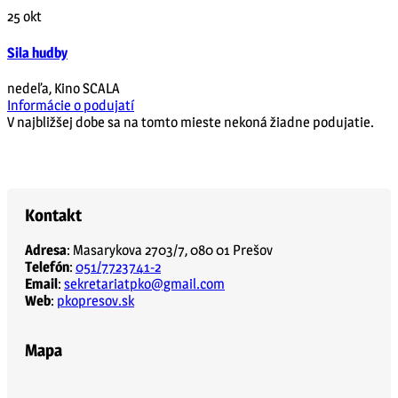
25
okt
Sila hudby
nedeľa
,
Kino SCALA
Informácie o podujatí
V najbližšej dobe sa na tomto mieste nekoná žiadne podujatie.
Kontakt
Adresa
: Masarykova 2703/7, 080 01 Prešov
Telefón
:
051/7723741-2
Email
:
sekretariatpko@gmail.com
Web
:
pkopresov.sk
Mapa