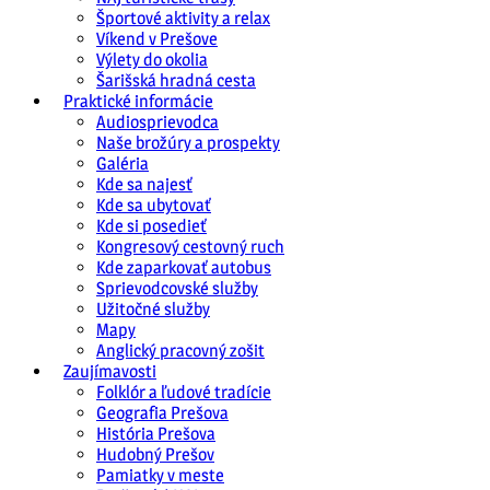
Športové aktivity a relax
Víkend v Prešove
Výlety do okolia
Šarišská hradná cesta
Praktické informácie
Audiosprievodca
Naše brožúry a prospekty
Galéria
Kde sa najesť
Kde sa ubytovať
Kde si posedieť
Kongresový cestovný ruch
Kde zaparkovať autobus
Sprievodcovské služby
Užitočné služby
Mapy
Anglický pracovný zošit
Zaujímavosti
Folklór a ľudové tradície
Geografia Prešova
História Prešova
Hudobný Prešov
Pamiatky v meste