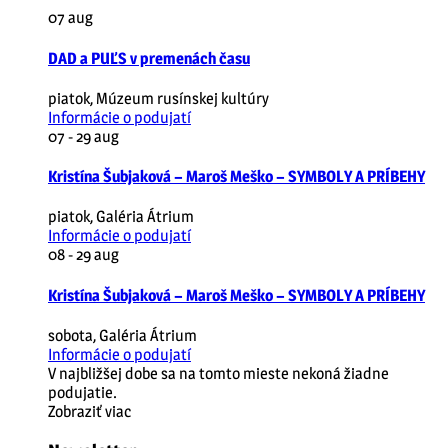
07
aug
DAD a PUĽS v premenách času
piatok
,
Múzeum rusínskej kultúry
Informácie o podujatí
07 - 29
aug
Kristína Šubjaková – Maroš Meško – SYMBOLY A PRÍBEHY
piatok
,
Galéria Átrium
Informácie o podujatí
08 - 29
aug
Kristína Šubjaková – Maroš Meško – SYMBOLY A PRÍBEHY
sobota
,
Galéria Átrium
Informácie o podujatí
V najbližšej dobe sa na tomto mieste nekoná žiadne
podujatie.
Zobraziť viac