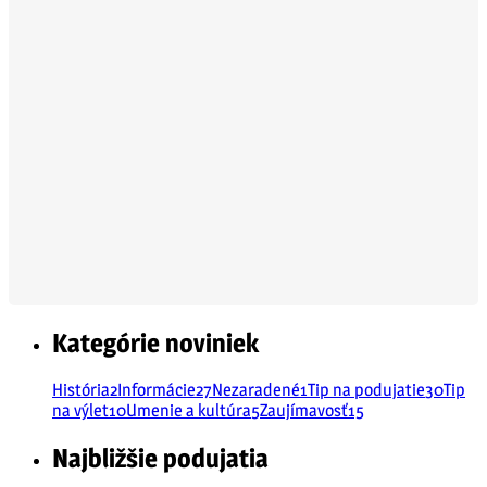
Kategórie noviniek
História
2
Informácie
27
Nezaradené
1
Tip na podujatie
30
Tip
na výlet
10
Umenie a kultúra
5
Zaujímavosť
15
Najbližšie podujatia