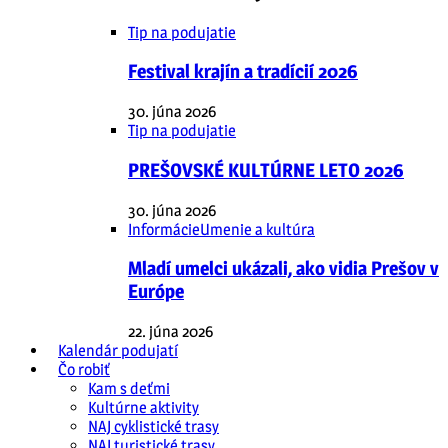
Tip na podujatie
Festival krajín a tradícií 2026
30. júna 2026
Tip na podujatie
PREŠOVSKÉ KULTÚRNE LETO 2026
30. júna 2026
Informácie
Umenie a kultúra
Mladí umelci ukázali, ako vidia Prešov v
Európe
22. júna 2026
Kalendár podujatí
Čo robiť
Kam s deťmi
Kultúrne aktivity
NAJ cyklistické trasy
NAJ turistické trasy