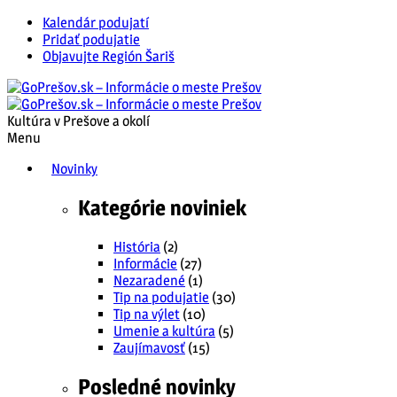
Kalendár podujatí
Pridať podujatie
Objavujte Región Šariš
Kultúra v Prešove a okolí
Menu
Novinky
Kategórie noviniek
História
(2)
Informácie
(27)
Nezaradené
(1)
Tip na podujatie
(30)
Tip na výlet
(10)
Umenie a kultúra
(5)
Zaujímavosť
(15)
Posledné novinky