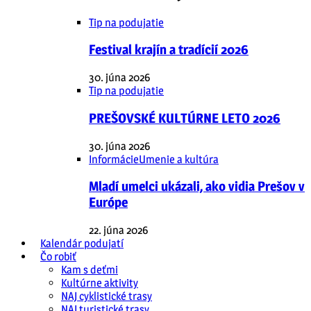
Tip na podujatie
Festival krajín a tradícií 2026
30. júna 2026
Tip na podujatie
PREŠOVSKÉ KULTÚRNE LETO 2026
30. júna 2026
Informácie
Umenie a kultúra
Mladí umelci ukázali, ako vidia Prešov v
Európe
22. júna 2026
Kalendár podujatí
Čo robiť
Kam s deťmi
Kultúrne aktivity
NAJ cyklistické trasy
NAJ turistické trasy