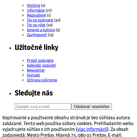
História
(2)
Informácie
(27)
Nezaradené
(1)
Tip na podujatie
(30)
Tip na výlet
(10)
Umenie a kultúra
(5)
Zaujímavosť
(15)
Užitočné linky
Pridať podujatie
Kalendár podujatí
Newsletter
Kontakt
Ochrana súkromia
Sledujte nás
Odoberať newsletter
Kopírovanie a používanie obsahu stránok je bez súhlasu autora
zakázané. Tento web používa súbory cookies. Prehliadaním webu
vyjadrujete súhlas s ich používaním (
viac informácií
). Za obsah
zodpovedá: Mesto Prešov, Hlavná 73, 080 01 Prešov, E-mail: