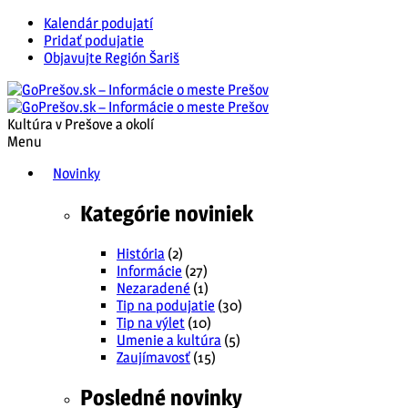
Kalendár podujatí
Pridať podujatie
Objavujte Región Šariš
Kultúra v Prešove a okolí
Menu
Novinky
Kategórie noviniek
História
(2)
Informácie
(27)
Nezaradené
(1)
Tip na podujatie
(30)
Tip na výlet
(10)
Umenie a kultúra
(5)
Zaujímavosť
(15)
Posledné novinky