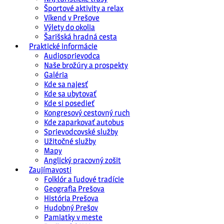
Športové aktivity a relax
Víkend v Prešove
Výlety do okolia
Šarišská hradná cesta
Praktické informácie
Audiosprievodca
Naše brožúry a prospekty
Galéria
Kde sa najesť
Kde sa ubytovať
Kde si posedieť
Kongresový cestovný ruch
Kde zaparkovať autobus
Sprievodcovské služby
Užitočné služby
Mapy
Anglický pracovný zošit
Zaujímavosti
Folklór a ľudové tradície
Geografia Prešova
História Prešova
Hudobný Prešov
Pamiatky v meste