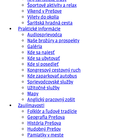
Športové aktivity a relax
Víkend v Prešove
Výlety do okolia
Šarišská hradná cesta
Praktické informácie
Audiosprievodca
Naše brožúry a prospekty
Galéria
Kde sa najesť
Kde sa ubytovať
Kde si posedieť
Kongresový cestovný ruch
Kde zaparkovať autobus
Sprievodcovské služby
Užitočné služby
Mapy
Anglický pracovný zošit
Zaujímavosti
Folklór a ľudové tradície
Geografia Prešova
História Prešova
Hudobný Prešov
Pamiatky v meste