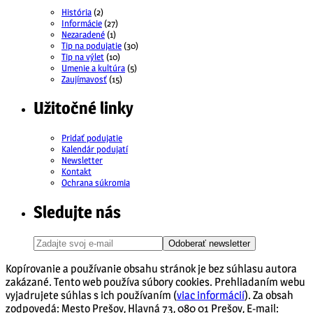
História
(2)
Informácie
(27)
Nezaradené
(1)
Tip na podujatie
(30)
Tip na výlet
(10)
Umenie a kultúra
(5)
Zaujímavosť
(15)
Užitočné linky
Pridať podujatie
Kalendár podujatí
Newsletter
Kontakt
Ochrana súkromia
Sledujte nás
Odoberať newsletter
Kopírovanie a používanie obsahu stránok je bez súhlasu autora
zakázané. Tento web používa súbory cookies. Prehliadaním webu
vyjadrujete súhlas s ich používaním (
viac informácií
). Za obsah
zodpovedá: Mesto Prešov, Hlavná 73, 080 01 Prešov, E-mail: