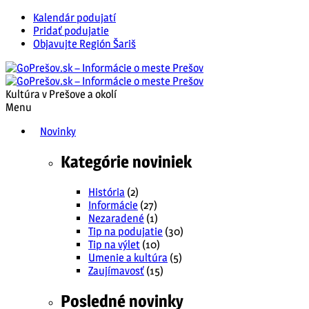
Kalendár podujatí
Pridať podujatie
Objavujte Región Šariš
Kultúra v Prešove a okolí
Menu
Novinky
Kategórie noviniek
História
(2)
Informácie
(27)
Nezaradené
(1)
Tip na podujatie
(30)
Tip na výlet
(10)
Umenie a kultúra
(5)
Zaujímavosť
(15)
Posledné novinky