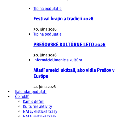
Tip na podujatie
Festival krajín a tradícií 2026
30. júna 2026
Tip na podujatie
PREŠOVSKÉ KULTÚRNE LETO 2026
30. júna 2026
Informácie
Umenie a kultúra
Mladí umelci ukázali, ako vidia Prešov v
Európe
22. júna 2026
Kalendár podujatí
Čo robiť
Kam s deťmi
Kultúrne aktivity
NAJ cyklistické trasy
NAJ turistické trasy