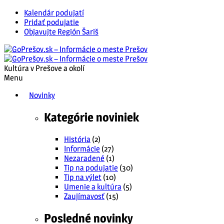
Kalendár podujatí
Pridať podujatie
Objavujte Región Šariš
Kultúra v Prešove a okolí
Menu
Novinky
Kategórie noviniek
História
(2)
Informácie
(27)
Nezaradené
(1)
Tip na podujatie
(30)
Tip na výlet
(10)
Umenie a kultúra
(5)
Zaujímavosť
(15)
Posledné novinky