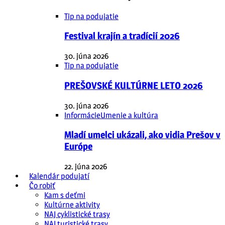
Tip na podujatie
Festival krajín a tradícií 2026
30. júna 2026
Tip na podujatie
PREŠOVSKÉ KULTÚRNE LETO 2026
30. júna 2026
Informácie
Umenie a kultúra
Mladí umelci ukázali, ako vidia Prešov v
Európe
22. júna 2026
Kalendár podujatí
Čo robiť
Kam s deťmi
Kultúrne aktivity
NAJ cyklistické trasy
NAJ turistické trasy