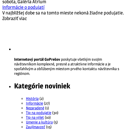
sobota
,
Galéria Átrium
Informácie o podujatí
V najbližšej dobe sa na tomto mieste nekoná žiadne podujatie.
Zobraziť viac
Internetový portál GoPrešov
poskytuje všetkým svojim
návštevníkom komplexné, presné a atraktívne informácie a je
spoľahlivým a obľúbeným miestom prvého kontaktu návštevníka s
regiónom.
Kategórie noviniek
História
(2)
Informácie
(27)
Nezaradené
(1)
Tip na podujatie
(30)
Tip na výlet
(10)
Umenie a kultúra
(5)
Zaujímavosť
(15)