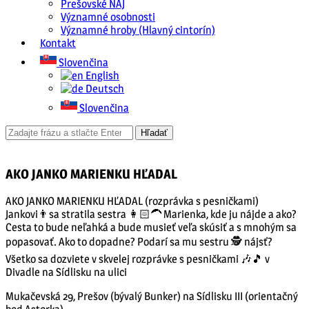
Prešovské NAJ
Významné osobnosti
Významné hroby (Hlavný cintorín)
Kontakt
Slovenčina
English
Deutsch
Slovenčina
AKO JANKO MARIENKU HĽADAL
AKO JANKO MARIENKU HĽADAL (rozprávka s pesničkami)
Jankovi👨sa stratila sestra 👩🏻‍🦱 Marienka, kde ju nájde a ako?
Cesta to bude neľahká a bude musieť veľa skúsiť a s mnohým sa
popasovať. Ako to dopadne? Podarí sa mu sestru 🕵️ nájsť?
Všetko sa dozviete v skvelej rozprávke s pesničkami 🎶🎵 v
Divadle na Sídlisku na ulici
Mukačevská 29, Prešov (bývalý Bunker) na Sídlisku III (orientačný