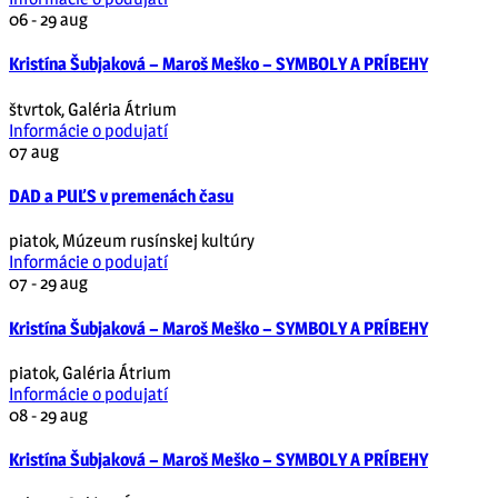
06 - 29
aug
Kristína Šubjaková – Maroš Meško – SYMBOLY A PRÍBEHY
štvrtok
,
Galéria Átrium
Informácie o podujatí
07
aug
DAD a PUĽS v premenách času
piatok
,
Múzeum rusínskej kultúry
Informácie o podujatí
07 - 29
aug
Kristína Šubjaková – Maroš Meško – SYMBOLY A PRÍBEHY
piatok
,
Galéria Átrium
Informácie o podujatí
08 - 29
aug
Kristína Šubjaková – Maroš Meško – SYMBOLY A PRÍBEHY