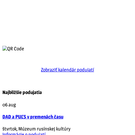
Zobraziť kalendár podujatí
Najbližšie podujatia
06
aug
DAD a PUĽS v premenách času
štvrtok
,
Múzeum rusínskej kultúry
Informácie o podujatí