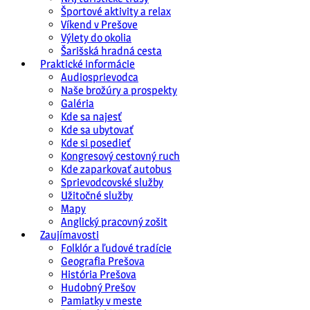
Športové aktivity a relax
Víkend v Prešove
Výlety do okolia
Šarišská hradná cesta
Praktické informácie
Audiosprievodca
Naše brožúry a prospekty
Galéria
Kde sa najesť
Kde sa ubytovať
Kde si posedieť
Kongresový cestovný ruch
Kde zaparkovať autobus
Sprievodcovské služby
Užitočné služby
Mapy
Anglický pracovný zošit
Zaujímavosti
Folklór a ľudové tradície
Geografia Prešova
História Prešova
Hudobný Prešov
Pamiatky v meste