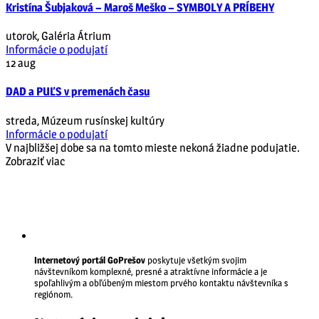
Kristína Šubjaková – Maroš Meško – SYMBOLY A PRÍBEHY
utorok
,
Galéria Átrium
Informácie o podujatí
12
aug
DAD a PUĽS v premenách času
streda
,
Múzeum rusínskej kultúry
Informácie o podujatí
V najbližšej dobe sa na tomto mieste nekoná žiadne podujatie.
Zobraziť viac
Internetový portál GoPrešov
poskytuje všetkým svojim
návštevníkom komplexné, presné a atraktívne informácie a je
spoľahlivým a obľúbeným miestom prvého kontaktu návštevníka s
regiónom.