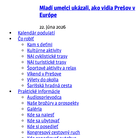
Mladí umelci ukázali, ako vidia Prešov v
Európe
22. júna 2026
Kalendár podujatí
Čo robiť
Kam s deťmi
Kultúrne aktivity
NAJ cyklistické trasy
NAJ turistické trasy
Športové aktivity a relax
Víkend v Prešove
Výlety do okolia
Šarišská hradná cesta
Praktické informácie
Audiosprievodca
Naše brožúry a prospekty
Galéria
Kde sa najesť
Kde sa ubytovať
Kde si posedieť
Kongresový cestovný ruch