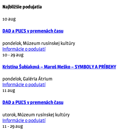
Najbližšie podujatia
10
aug
DAD a PUĽS v premenách času
pondelok
,
Múzeum rusínskej kultúry
Informácie o podujatí
10 - 29
aug
Kristína Šubjaková – Maroš Meško – SYMBOLY A PRÍBEHY
pondelok
,
Galéria Átrium
Informácie o podujatí
11
aug
DAD a PUĽS v premenách času
utorok
,
Múzeum rusínskej kultúry
Informácie o podujatí
11 - 29
aug