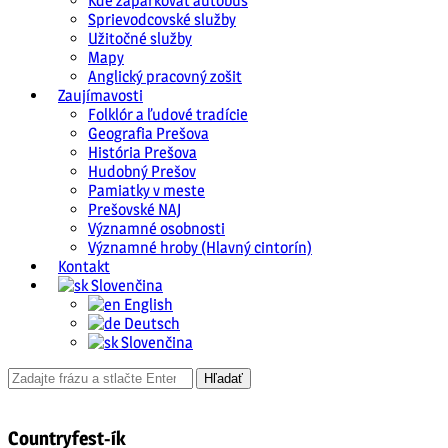
Kde zaparkovať autobus
Sprievodcovské služby
Užitočné služby
Mapy
Anglický pracovný zošit
Zaujímavosti
Folklór a ľudové tradície
Geografia Prešova
História Prešova
Hudobný Prešov
Pamiatky v meste
Prešovské NAJ
Významné osobnosti
Významné hroby (Hlavný cintorín)
Kontakt
Slovenčina
English
Deutsch
Slovenčina
Countryfest-ík