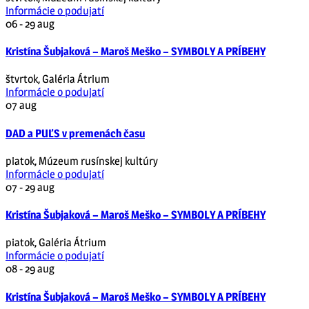
Informácie o podujatí
06 - 29
aug
Kristína Šubjaková – Maroš Meško – SYMBOLY A PRÍBEHY
štvrtok
,
Galéria Átrium
Informácie o podujatí
07
aug
DAD a PUĽS v premenách času
piatok
,
Múzeum rusínskej kultúry
Informácie o podujatí
07 - 29
aug
Kristína Šubjaková – Maroš Meško – SYMBOLY A PRÍBEHY
piatok
,
Galéria Átrium
Informácie o podujatí
08 - 29
aug
Kristína Šubjaková – Maroš Meško – SYMBOLY A PRÍBEHY