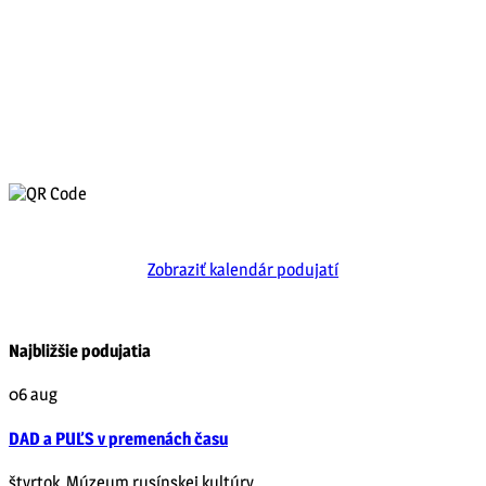
Zobraziť kalendár podujatí
Najbližšie podujatia
06
aug
DAD a PUĽS v premenách času
štvrtok
,
Múzeum rusínskej kultúry