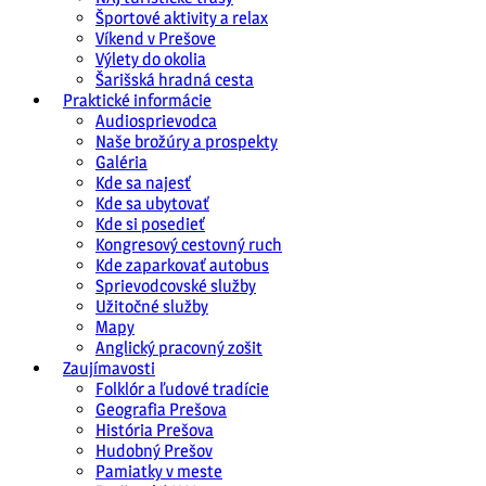
Športové aktivity a relax
Víkend v Prešove
Výlety do okolia
Šarišská hradná cesta
Praktické informácie
Audiosprievodca
Naše brožúry a prospekty
Galéria
Kde sa najesť
Kde sa ubytovať
Kde si posedieť
Kongresový cestovný ruch
Kde zaparkovať autobus
Sprievodcovské služby
Užitočné služby
Mapy
Anglický pracovný zošit
Zaujímavosti
Folklór a ľudové tradície
Geografia Prešova
História Prešova
Hudobný Prešov
Pamiatky v meste