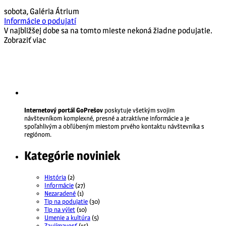
sobota
,
Galéria Átrium
Informácie o podujatí
V najbližšej dobe sa na tomto mieste nekoná žiadne podujatie.
Zobraziť viac
Internetový portál GoPrešov
poskytuje všetkým svojim
návštevníkom komplexné, presné a atraktívne informácie a je
spoľahlivým a obľúbeným miestom prvého kontaktu návštevníka s
regiónom.
Kategórie noviniek
História
(2)
Informácie
(27)
Nezaradené
(1)
Tip na podujatie
(30)
Tip na výlet
(10)
Umenie a kultúra
(5)
Zaujímavosť
(15)