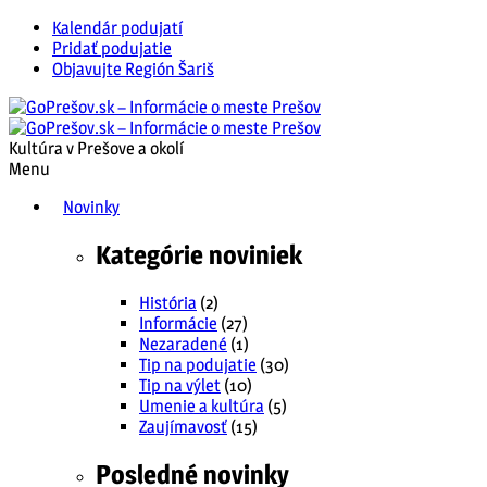
Kalendár podujatí
Pridať podujatie
Objavujte Región Šariš
Kultúra v Prešove a okolí
Menu
Novinky
Kategórie noviniek
História
(2)
Informácie
(27)
Nezaradené
(1)
Tip na podujatie
(30)
Tip na výlet
(10)
Umenie a kultúra
(5)
Zaujímavosť
(15)
Posledné novinky