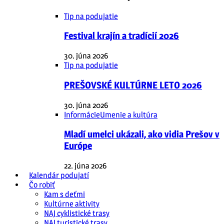
Tip na podujatie
Festival krajín a tradícií 2026
30. júna 2026
Tip na podujatie
PREŠOVSKÉ KULTÚRNE LETO 2026
30. júna 2026
Informácie
Umenie a kultúra
Mladí umelci ukázali, ako vidia Prešov v
Európe
22. júna 2026
Kalendár podujatí
Čo robiť
Kam s deťmi
Kultúrne aktivity
NAJ cyklistické trasy
NAJ turistické trasy