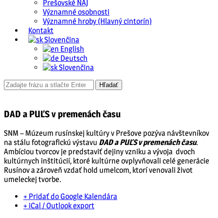
Prešovské NAJ
Významné osobnosti
Významné hroby (Hlavný cintorín)
Kontakt
Slovenčina
English
Deutsch
Slovenčina
DAD a PUĽS v premenách času
SNM – Múzeum rusínskej kultúry v Prešove pozýva návštevníkov
na stálu fotografickú výstavu
DAD a PUĽS v premenách času
.
Ambíciou tvorcov je predstaviť dejiny vzniku a vývoja dvoch
kultúrnych inštitúcií, ktoré kultúrne ovplyvňovali celé generácie
Rusínov a zároveň vzdať hold umelcom, ktorí venovali život
umeleckej tvorbe.
+ Pridať do Google Kalendára
+ iCal / Outlook export