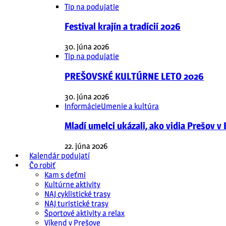
Tip na podujatie
Festival krajín a tradícií 2026
30. júna 2026
Tip na podujatie
PREŠOVSKÉ KULTÚRNE LETO 2026
30. júna 2026
Informácie
Umenie a kultúra
Mladí umelci ukázali, ako vidia Prešov v
22. júna 2026
Kalendár podujatí
Čo robiť
Kam s deťmi
Kultúrne aktivity
NAJ cyklistické trasy
NAJ turistické trasy
Športové aktivity a relax
Víkend v Prešove