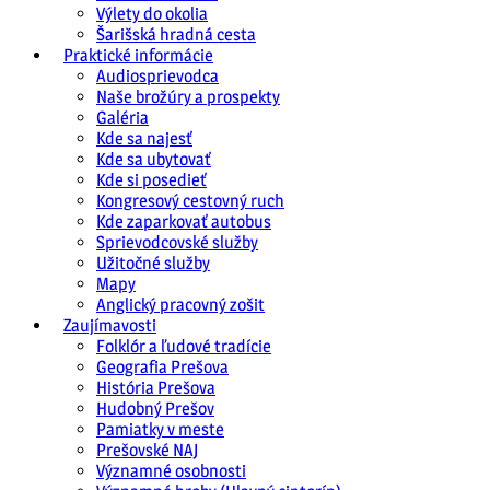
Výlety do okolia
Šarišská hradná cesta
Praktické informácie
Audiosprievodca
Naše brožúry a prospekty
Galéria
Kde sa najesť
Kde sa ubytovať
Kde si posedieť
Kongresový cestovný ruch
Kde zaparkovať autobus
Sprievodcovské služby
Užitočné služby
Mapy
Anglický pracovný zošit
Zaujímavosti
Folklór a ľudové tradície
Geografia Prešova
História Prešova
Hudobný Prešov
Pamiatky v meste
Prešovské NAJ
Významné osobnosti