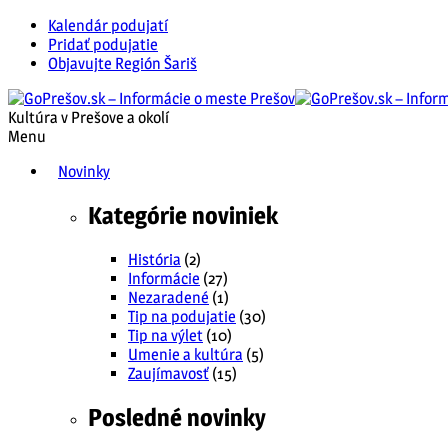
Kalendár podujatí
Pridať podujatie
Objavujte Región Šariš
Kultúra v Prešove a okolí
Menu
Novinky
Kategórie noviniek
História
(2)
Informácie
(27)
Nezaradené
(1)
Tip na podujatie
(30)
Tip na výlet
(10)
Umenie a kultúra
(5)
Zaujímavosť
(15)
Posledné novinky