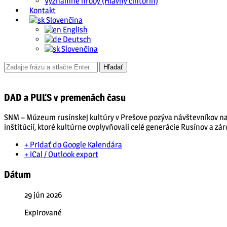
Významné hroby (Hlavný cintorín)
Kontakt
Slovenčina
English
Deutsch
Slovenčina
DAD a PUĽS v premenách času
SNM – Múzeum rusínskej kultúry v Prešove pozýva návštevníkov na 
inštitúcií, ktoré kultúrne ovplyvňovali celé generácie Rusínov a zá
+ Pridať do Google Kalendára
+ iCal / Outlook export
Dátum
29 jún 2026
Expirované