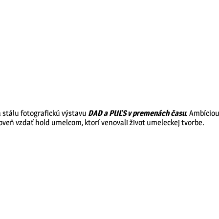
stálu fotografickú výstavu
DAD a PUĽS v premenách času
. Ambíciou
roveň vzdať hold umelcom, ktorí venovali život umeleckej tvorbe.