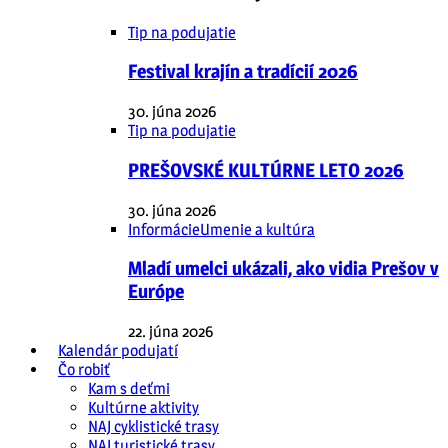
Tip na podujatie
Festival krajín a tradícií 2026
30. júna 2026
Tip na podujatie
PREŠOVSKÉ KULTÚRNE LETO 2026
30. júna 2026
Informácie
Umenie a kultúra
Mladí umelci ukázali, ako vidia Prešov v
Európe
22. júna 2026
Kalendár podujatí
Čo robiť
Kam s deťmi
Kultúrne aktivity
NAJ cyklistické trasy
NAJ turistické trasy