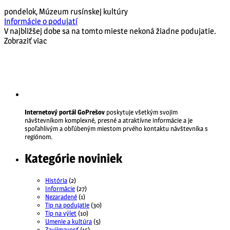
pondelok
,
Múzeum rusínskej kultúry
Informácie o podujatí
V najbližšej dobe sa na tomto mieste nekoná žiadne podujatie.
Zobraziť viac
Internetový portál GoPrešov
poskytuje všetkým svojim
návštevníkom komplexné, presné a atraktívne informácie a je
spoľahlivým a obľúbeným miestom prvého kontaktu návštevníka s
regiónom.
Kategórie noviniek
História
(2)
Informácie
(27)
Nezaradené
(1)
Tip na podujatie
(30)
Tip na výlet
(10)
Umenie a kultúra
(5)
Zaujímavosť
(15)