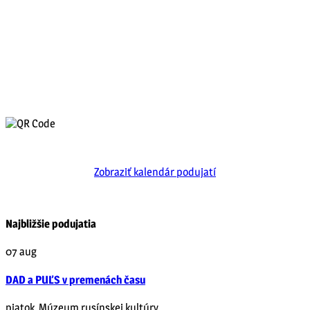
Zobraziť kalendár podujatí
Najbližšie podujatia
07
aug
DAD a PUĽS v premenách času
piatok
,
Múzeum rusínskej kultúry