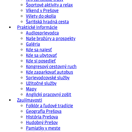
Športové aktivity a relax
Víkend v Prešove
Výlety do okolia
Šarišská hradná cesta
Praktické informácie
Audiosprievodca
Naše brožúry a prospekty
Galéria
Kde sa najesť
Kde sa ubytovať
Kde si posedieť
Kongresový cestovný ruch
Kde zaparkovať autobus
Sprievodcovské služby
Užitočné služby
Mapy
Anglický pracovný zošit
Zaujímavosti
Folklór a ľudové tradície
Geografia Prešova
História Prešova
Hudobný Prešov
Pamiatky v meste