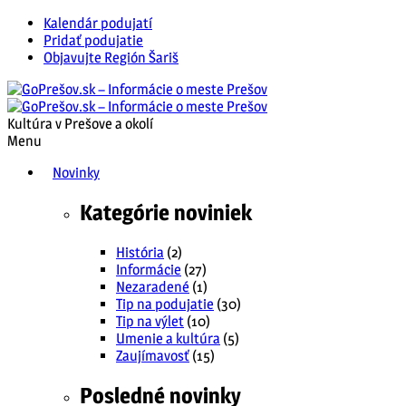
Kalendár podujatí
Pridať podujatie
Objavujte Región Šariš
Kultúra v Prešove a okolí
Menu
Novinky
Kategórie noviniek
História
(2)
Informácie
(27)
Nezaradené
(1)
Tip na podujatie
(30)
Tip na výlet
(10)
Umenie a kultúra
(5)
Zaujímavosť
(15)
Posledné novinky