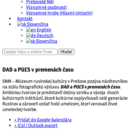
Prešovské NAJ
Významné osobnosti
Významné hroby (Hlavný cintorín)
Kontakt
Slovenčina
English
Deutsch
Slovenčina
DAD a PUĽS v premenách času
SNM – Múzeum rusínskej kultúry v Prešove pozýva návštevníkov
na stálu fotografickú výstavu
DAD a PUĽS v premenách času
.
Ambíciou tvorcov je predstaviť dejiny vzniku a vývoja dvoch
kultúrnych inštitúcií, ktoré kultúrne ovplyvňovali celé generácie
Rusínov a zároveň vzdať hold umelcom, ktorí venovali život
umeleckej tvorbe.
+ Pridať do Google Kalendára
+ iCal / Outlook export