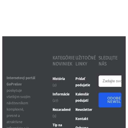
KATEGÓRIE
UŽITOČNÉ
SLEDUJTE
NOVINIEK
LINKY
NÁS
Internetový portál
História
Pridať
GoPrešov
(2)
podujatie
poskytuje
Informácie
Kalendár
všetkým svojim
ODOBERA
(27)
podujatí
NEWSLET
návštevníkom
komplexné,
Nezaradené
Newsletter
presné a
(1)
Kontakt
atraktívne
Tip na
Ochrana