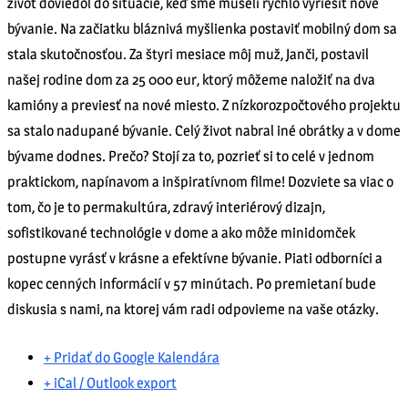
život doviedol do situácie, keď sme museli rýchlo vyriešiť nové
bývanie. Na začiatku bláznivá myšlienka postaviť mobilný dom sa
stala skutočnosťou. Za štyri mesiace môj muž, Janči, postavil
našej rodine dom za 25 000 eur, ktorý môžeme naložiť na dva
kamióny a previesť na nové miesto. Z nízkorozpočtového projektu
sa stalo nadupané bývanie. Celý život nabral iné obrátky a v dome
bývame dodnes. Prečo? Stojí za to, pozrieť si to celé v jednom
praktickom, napínavom a inšpiratívnom filme! Dozviete sa viac o
tom, čo je to permakultúra, zdravý interiérový dizajn,
sofistikované technológie v dome a ako môže minidomček
postupne vyrásť v krásne a efektívne bývanie. Piati odborníci a
kopec cenných informácií v 57 minútach. Po premietaní bude
diskusia s nami, na ktorej vám radi odpovieme na vaše otázky.
+ Pridať do Google Kalendára
+ iCal / Outlook export