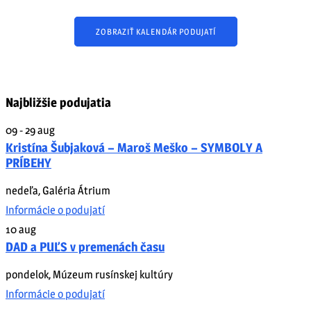
ZOBRAZIŤ KALENDÁR PODUJATÍ
Najbližšie podujatia
09 - 29
aug
Kristína Šubjaková – Maroš Meško – SYMBOLY A
PRÍBEHY
nedeľa
,
Galéria Átrium
Informácie o podujatí
10
aug
DAD a PUĽS v premenách času
pondelok
,
Múzeum rusínskej kultúry
Informácie o podujatí