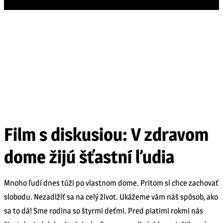
KALENDÁR PODUJATÍ
PRIDAŤ PODUJATIE
OBJAVUJTE REGIÓN ŠARIŠ
Film s diskusiou: V zdravom
dome žijú šťastní ľudia
Mnoho ľudí dnes túži po vlastnom dome. Pritom si chce zachovať
slobodu. Nezadlžiť sa na celý život. Ukážeme vám náš spôsob, ako
sa to dá! Sme rodina so štyrmi deťmi. Pred piatimi rokmi nás