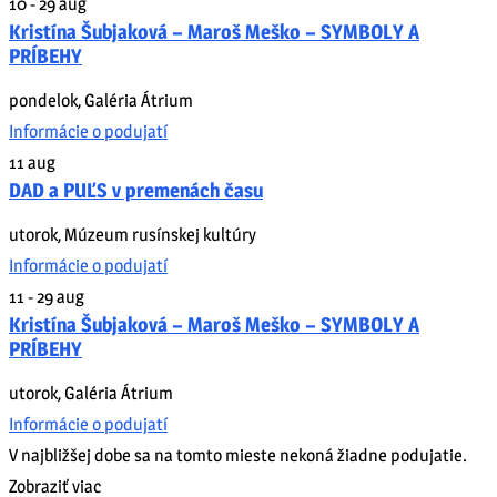
10 - 29
aug
Kristína Šubjaková – Maroš Meško – SYMBOLY A
PRÍBEHY
pondelok
,
Galéria Átrium
Informácie o podujatí
11
aug
DAD a PUĽS v premenách času
utorok
,
Múzeum rusínskej kultúry
Informácie o podujatí
11 - 29
aug
Kristína Šubjaková – Maroš Meško – SYMBOLY A
PRÍBEHY
utorok
,
Galéria Átrium
Informácie o podujatí
V najbližšej dobe sa na tomto mieste nekoná žiadne podujatie.
Zobraziť viac