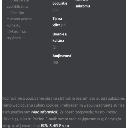
informácie a je
podujatie
súkromia
spoľahlivým a
(30)
obľúbeným
Tip na
miestom prvého
výlet
(10)
kontaktu
návštevníka s
Umenie a
regiónom.
kultúra
(5)
Zaujímavosť
(15)
Kopírovanie a používanie obsahu stránok je bez súhlasu autora zakázané.
Tento web používa súbory cookies. Prehliadaním webu vyjadrujete súhlas
s ich používaním (
viac informácií
). Za obsah zodpovedá: Mesto Prešov,
Hlavná 73, 080 01 Prešov, E-mail: mesto.radnica@presov.sk © Copyright
2019-2026 | created by:
BIZNIS.HELP s.r.o.