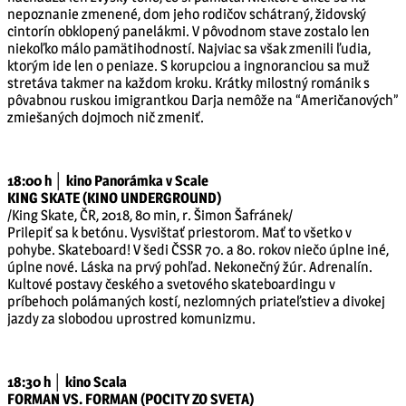
nepoznanie zmenené, dom jeho rodičov schátraný, židovský
cintorín obklopený panelákmi. V pôvodnom stave zostalo len
niekoľko málo pamätihodností. Najviac sa však zmenili ľudia,
ktorým ide len o peniaze. S korupciou a ingnoranciou sa muž
stretáva takmer na každom kroku. Krátky milostný románik s
pôvabnou ruskou imigrantkou Darja nemôže na “Američanových”
zmiešaných dojmoch nič zmeniť.
18:00 h │ kino Panorámka v Scale
KING SKATE (KINO UNDERGROUND)
/King Skate, ČR, 2018, 80 min, r. Šimon Šafránek/
Prilepiť sa k betónu. Vysvištať priestorom. Mať to všetko v
pohybe. Skateboard! V šedi ČSSR 70. a 80. rokov niečo úplne iné,
úplne nové. Láska na prvý pohľad. Nekonečný žúr. Adrenalín.
Kultové postavy českého a svetového skateboardingu v
príbehoch polámaných kostí, nezlomných priateľstiev a divokej
jazdy za slobodou uprostred komunizmu.
18:30 h │ kino Scala
FORMAN VS. FORMAN (POCITY ZO SVETA)