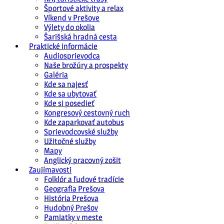
Športové aktivity a relax
Víkend v Prešove
Výlety do okolia
Šarišská hradná cesta
Praktické informácie
Audiosprievodca
Naše brožúry a prospekty
Galéria
Kde sa najesť
Kde sa ubytovať
Kde si posedieť
Kongresový cestovný ruch
Kde zaparkovať autobus
Sprievodcovské služby
Užitočné služby
Mapy
Anglický pracovný zošit
Zaujímavosti
Folklór a ľudové tradície
Geografia Prešova
História Prešova
Hudobný Prešov
Pamiatky v meste