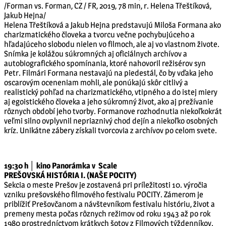
/Forman vs. Forman, CZ / FR, 2019, 78 min, r. Helena Třeštíková,
Jakub Hejna/
Helena Třeštíková a Jakub Hejna predstavujú Miloša Formana ako
charizmatického človeka a tvorcu večne pochybujúceho a
hľadajúceho slobodu nielen vo filmoch, ale aj vo vlastnom živote.
Snímka je kolážou súkromných aj oficiálnych archívov a
autobiografického spomínania, ktoré nahovoril režisérov syn
Petr. Filmári Formana nestavajú na piedestál, čo by vďaka jeho
oscarovým oceneniam mohli, ale ponúkajú skôr citlivý a
realistický pohľad na charizmatického, vtipného a do istej miery
aj egoistického človeka a jeho súkromný život, ako aj prežívanie
rôznych období jeho tvorby. Formanove rozhodnutia niekoľkokrát
veľmi silno ovplyvnil nepriaznivý chod dejín a niekoľko osobných
kríz. Unikátne zábery získali tvorcovia z archívov po celom svete.
19:30 h │ kino Panorámka v Scale
PREŠOVSKÁ HISTÓRIA I. (NAŠE POCITY)
Sekcia o meste Prešov je zostavená pri príležitosti 10. výročia
vzniku prešovského filmového festivalu POCITY. Zámerom je
priblížiť Prešovčanom a návštevníkom festivalu históriu, život a
premeny mesta počas rôznych režimov od roku 1943 až po rok
1980 prostredníctvom krátkych šotov z Filmových týždenníkov.