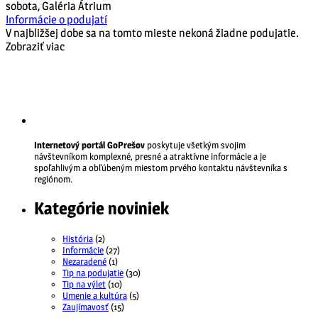
sobota
,
Galéria Átrium
Informácie o podujatí
V najbližšej dobe sa na tomto mieste nekoná žiadne podujatie.
Zobraziť viac
Internetový portál GoPrešov
poskytuje všetkým svojim
návštevníkom komplexné, presné a atraktívne informácie a je
spoľahlivým a obľúbeným miestom prvého kontaktu návštevníka s
regiónom.
Kategórie noviniek
História
(2)
Informácie
(27)
Nezaradené
(1)
Tip na podujatie
(30)
Tip na výlet
(10)
Umenie a kultúra
(5)
Zaujímavosť
(15)