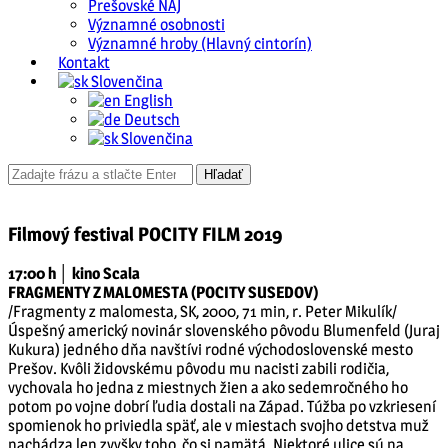
Prešovské NAJ
Významné osobnosti
Významné hroby (Hlavný cintorín)
Kontakt
Slovenčina
English
Deutsch
Slovenčina
Filmový festival POCITY FILM 2019
17:00 h │ kino Scala
FRAGMENTY Z MALOMESTA (POCITY SUSEDOV)
/Fragmenty z malomesta, SK, 2000, 71 min, r. Peter Mikulík/
Úspešný americký novinár slovenského pôvodu Blumenfeld (Juraj
Kukura) jedného dňa navštívi rodné východoslovenské mesto
Prešov. Kvôli židovskému pôvodu mu nacisti zabili rodičia,
vychovala ho jedna z miestnych žien a ako sedemročného ho
potom po vojne dobrí ľudia dostali na Západ. Túžba po vzkriesení
spomienok ho priviedla späť, ale v miestach svojho detstva muž
nachádza len zvyšky toho, čo si pamätá. Niektoré ulice sú na