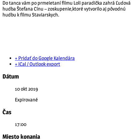
Do tanca vám po prmeietaní filmu Loli paradička zahrá Ľudová
hudba Štefana Cínu – zoskupenie,ktoré vytvorilo aj pôvodnú
hudbu k filmu Staviarskych.
+ Pridať do Google Kalendára
+ iCal / Outlook export
Dátum
10 okt 2019
Expirované
Čas
17:00
Miesto konania