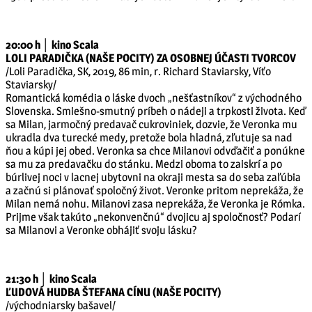
20:00 h │ kino Scala
LOLI PARADIČKA (NAŠE POCITY) ZA OSOBNEJ ÚČASTI TVORCOV
/Loli Paradička, SK, 2019, 86 min, r. Richard Staviarsky, Víťo
Staviarsky/
Romantická komédia o láske dvoch „nešťastníkov“ z východného
Slovenska. Smiešno-smutný príbeh o nádeji a trpkosti života. Keď
sa Milan, jarmočný predavač cukroviniek, dozvie, že Veronka mu
ukradla dva turecké medy, pretože bola hladná, zľutuje sa nad
ňou a kúpi jej obed. Veronka sa chce Milanovi odvďačiť a ponúkne
sa mu za predavačku do stánku. Medzi oboma to zaiskrí a po
búrlivej noci v lacnej ubytovni na okraji mesta sa do seba zaľúbia
a začnú si plánovať spoločný život. Veronke pritom neprekáža, že
Milan nemá nohu. Milanovi zasa neprekáža, že Veronka je Rómka.
Prijme však takúto „nekonvenčnú“ dvojicu aj spoločnosť? Podarí
sa Milanovi a Veronke obhájiť svoju lásku?
21:30 h │ kino Scala
ĽUDOVÁ HUDBA ŠTEFANA CÍNU (NAŠE POCITY)
/východniarsky bašavel/