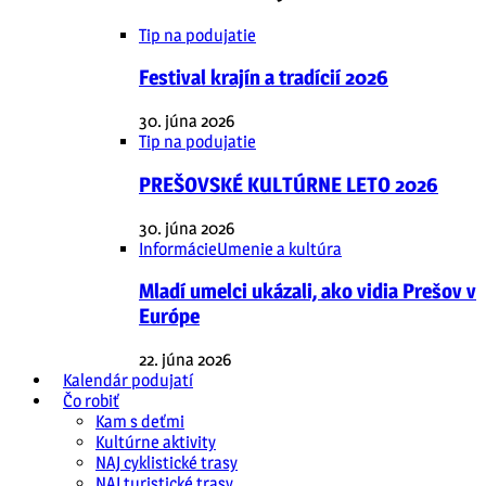
Tip na podujatie
Festival krajín a tradícií 2026
30. júna 2026
Tip na podujatie
PREŠOVSKÉ KULTÚRNE LETO 2026
30. júna 2026
Informácie
Umenie a kultúra
Mladí umelci ukázali, ako vidia Prešov v
Európe
22. júna 2026
Kalendár podujatí
Čo robiť
Kam s deťmi
Kultúrne aktivity
NAJ cyklistické trasy
NAJ turistické trasy