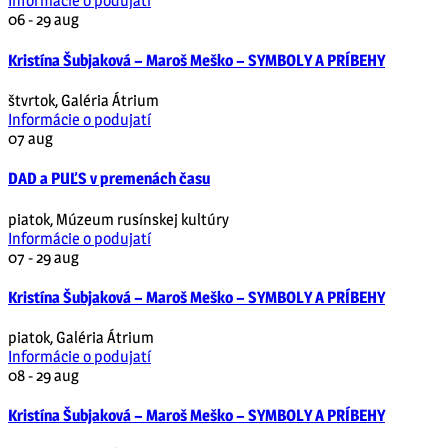
Informácie o podujatí
06 - 29
aug
Kristína Šubjaková – Maroš Meško – SYMBOLY A PRÍBEHY
štvrtok
,
Galéria Átrium
Informácie o podujatí
07
aug
DAD a PUĽS v premenách času
piatok
,
Múzeum rusínskej kultúry
Informácie o podujatí
07 - 29
aug
Kristína Šubjaková – Maroš Meško – SYMBOLY A PRÍBEHY
piatok
,
Galéria Átrium
Informácie o podujatí
08 - 29
aug
Kristína Šubjaková – Maroš Meško – SYMBOLY A PRÍBEHY