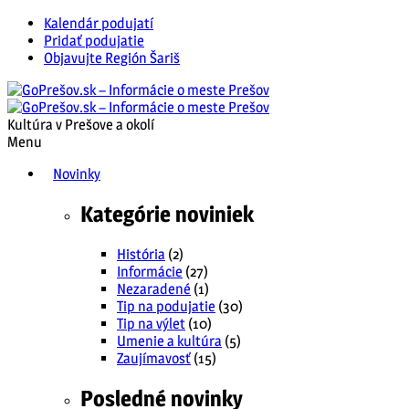
Kalendár podujatí
Pridať podujatie
Objavujte Región Šariš
Kultúra v Prešove a okolí
Menu
Novinky
Kategórie noviniek
História
(2)
Informácie
(27)
Nezaradené
(1)
Tip na podujatie
(30)
Tip na výlet
(10)
Umenie a kultúra
(5)
Zaujímavosť
(15)
Posledné novinky