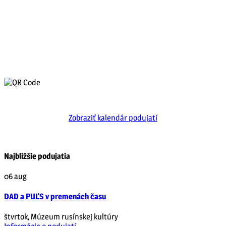
Zobraziť kalendár podujatí
Najbližšie podujatia
06
aug
DAD a PUĽS v premenách času
štvrtok
,
Múzeum rusínskej kultúry