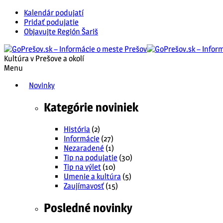
Kalendár podujatí
Pridať podujatie
Objavujte Región Šariš
Kultúra v Prešove a okolí
Menu
Novinky
Kategórie noviniek
História
(2)
Informácie
(27)
Nezaradené
(1)
Tip na podujatie
(30)
Tip na výlet
(10)
Umenie a kultúra
(5)
Zaujímavosť
(15)
Posledné novinky