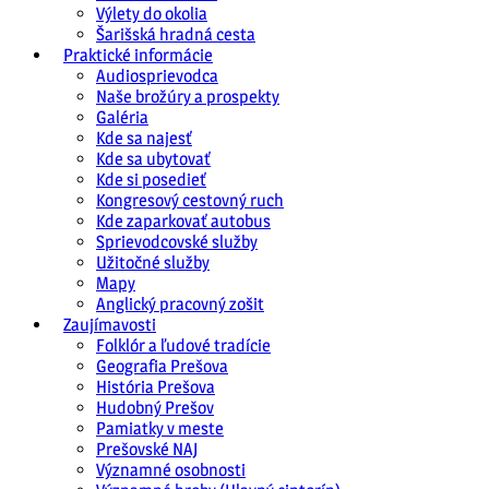
Výlety do okolia
Šarišská hradná cesta
Praktické informácie
Audiosprievodca
Naše brožúry a prospekty
Galéria
Kde sa najesť
Kde sa ubytovať
Kde si posedieť
Kongresový cestovný ruch
Kde zaparkovať autobus
Sprievodcovské služby
Užitočné služby
Mapy
Anglický pracovný zošit
Zaujímavosti
Folklór a ľudové tradície
Geografia Prešova
História Prešova
Hudobný Prešov
Pamiatky v meste
Prešovské NAJ
Významné osobnosti