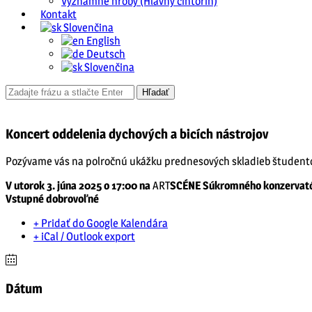
Významné hroby (Hlavný cintorín)
Kontakt
Slovenčina
English
Deutsch
Slovenčina
Koncert oddelenia dychových a bicích nástrojov
Pozývame vás na
polročnú ukážku prednesových skladieb
študent
V utorok 3. júna 2025 o 17:00 na
ART
SCÉNE Súkromného konzervató
Vstupné dobrovoľné
+ Pridať do Google Kalendára
+ iCal / Outlook export
Dátum