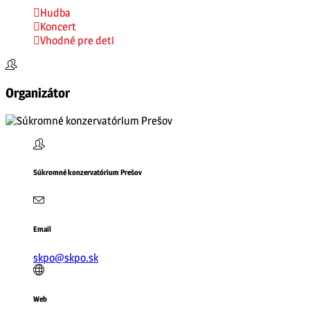
Hudba
Koncert
Vhodné pre deti
Organizátor
Súkromné konzervatórium Prešov
Email
skpo@skpo.sk
Web