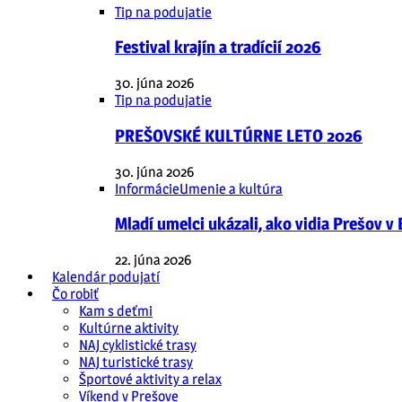
Tip na podujatie
Festival krajín a tradícií 2026
30. júna 2026
Tip na podujatie
PREŠOVSKÉ KULTÚRNE LETO 2026
30. júna 2026
Informácie
Umenie a kultúra
Mladí umelci ukázali, ako vidia Prešov v
22. júna 2026
Kalendár podujatí
Čo robiť
Kam s deťmi
Kultúrne aktivity
NAJ cyklistické trasy
NAJ turistické trasy
Športové aktivity a relax
Víkend v Prešove