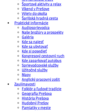
Športové aktivity a relax
Víkend v Prešove
Výlety do okolia
Šarišská hradná cesta
Praktické informácie
Audiosprievodca
Naše brožúry a prospekty
Galéria
Kde sa najesť
Kde sa ubytovať
Kde si posedieť
Kongresový cestovný ruch
Kde zaparkovať autobus
Sprievodcovské služby
Užitočné služby
Mapy
Anglický pracovný zošit
Zaujímavosti
Folklór a ľudové tradície
Geografia Prešova
História Prešova
Hudobný Prešov
Pamiatky v meste