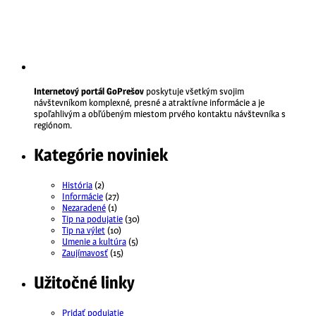
Internetový portál GoPrešov
poskytuje všetkým svojim
návštevníkom komplexné, presné a atraktívne informácie a je
spoľahlivým a obľúbeným miestom prvého kontaktu návštevníka s
regiónom.
Kategórie noviniek
História
(2)
Informácie
(27)
Nezaradené
(1)
Tip na podujatie
(30)
Tip na výlet
(10)
Umenie a kultúra
(5)
Zaujímavosť
(15)
Užitočné linky
Pridať podujatie