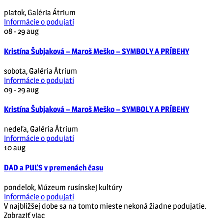
piatok
,
Galéria Átrium
Informácie o podujatí
08 - 29
aug
Kristína Šubjaková – Maroš Meško – SYMBOLY A PRÍBEHY
sobota
,
Galéria Átrium
Informácie o podujatí
09 - 29
aug
Kristína Šubjaková – Maroš Meško – SYMBOLY A PRÍBEHY
nedeľa
,
Galéria Átrium
Informácie o podujatí
10
aug
DAD a PUĽS v premenách času
pondelok
,
Múzeum rusínskej kultúry
Informácie o podujatí
V najbližšej dobe sa na tomto mieste nekoná žiadne podujatie.
Zobraziť viac