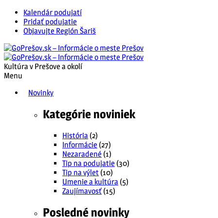
Kalendár podujatí
Pridať podujatie
Objavujte Región Šariš
Kultúra v Prešove a okolí
Menu
Novinky
Kategórie noviniek
História
(2)
Informácie
(27)
Nezaradené
(1)
Tip na podujatie
(30)
Tip na výlet
(10)
Umenie a kultúra
(5)
Zaujímavosť
(15)
Posledné novinky