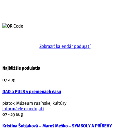
Zobraziť kalendár podujatí
Najbližšie podujatia
07
aug
DAD a PUĽS v premenách času
piatok
,
Múzeum rusínskej kultúry
Informácie o podujatí
07 - 29
aug
Kristína Šubjaková – Maroš Meško – SYMBOLY A PRÍBEHY