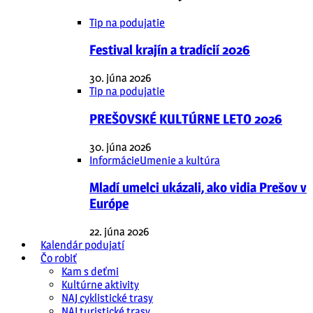
Tip na podujatie
Festival krajín a tradícií 2026
30. júna 2026
Tip na podujatie
PREŠOVSKÉ KULTÚRNE LETO 2026
30. júna 2026
Informácie
Umenie a kultúra
Mladí umelci ukázali, ako vidia Prešov v
Európe
22. júna 2026
Kalendár podujatí
Čo robiť
Kam s deťmi
Kultúrne aktivity
NAJ cyklistické trasy
NAJ turistické trasy