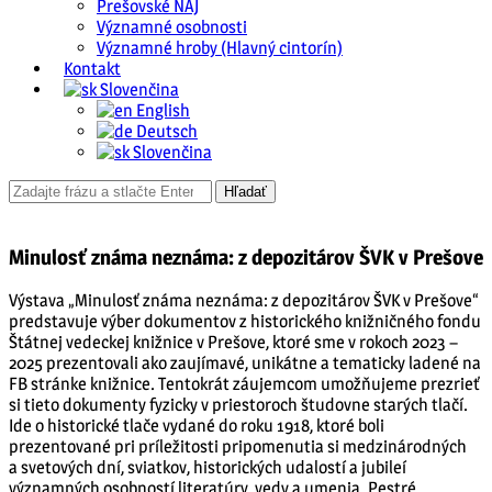
Prešovské NAJ
Významné osobnosti
Významné hroby (Hlavný cintorín)
Kontakt
Slovenčina
English
Deutsch
Slovenčina
Minulosť známa neznáma: z depozitárov ŠVK v Prešove
Výstava „Minulosť známa neznáma: z depozitárov ŠVK v Prešove“
predstavuje výber dokumentov z historického knižničného fondu
Štátnej vedeckej knižnice v Prešove, ktoré sme v rokoch 2023 –
2025 prezentovali ako zaujímavé, unikátne a tematicky ladené na
FB stránke knižnice. Tentokrát záujemcom umožňujeme prezrieť
si tieto dokumenty fyzicky v priestoroch študovne starých tlačí.
Ide o historické tlače vydané do roku 1918, ktoré boli
prezentované pri príležitosti pripomenutia si medzinárodných
a svetových dní, sviatkov, historických udalostí a jubileí
významných osobností literatúry, vedy a umenia. Pestré