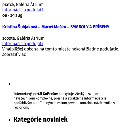
piatok
,
Galéria Átrium
Informácie o podujatí
08 - 29
aug
Kristína Šubjaková – Maroš Meško – SYMBOLY A PRÍBEHY
sobota
,
Galéria Átrium
Informácie o podujatí
V najbližšej dobe sa na tomto mieste nekoná žiadne podujatie.
Zobraziť viac
Internetový portál GoPrešov
poskytuje všetkým svojim
návštevníkom komplexné, presné a atraktívne informácie a je
spoľahlivým a obľúbeným miestom prvého kontaktu návštevníka s
regiónom.
Kategórie noviniek