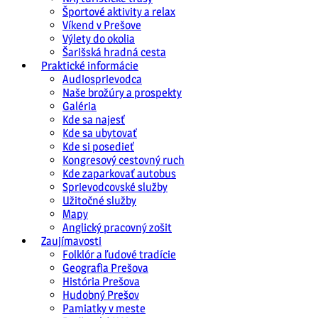
Športové aktivity a relax
Víkend v Prešove
Výlety do okolia
Šarišská hradná cesta
Praktické informácie
Audiosprievodca
Naše brožúry a prospekty
Galéria
Kde sa najesť
Kde sa ubytovať
Kde si posedieť
Kongresový cestovný ruch
Kde zaparkovať autobus
Sprievodcovské služby
Užitočné služby
Mapy
Anglický pracovný zošit
Zaujímavosti
Folklór a ľudové tradície
Geografia Prešova
História Prešova
Hudobný Prešov
Pamiatky v meste