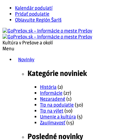
Kalendár podujatí
Pridať podujatie
Objavujte Región Šariš
Kultúra v Prešove a okolí
Menu
Novinky
Kategórie noviniek
História
(2)
Informácie
(27)
Nezaradené
(1)
Tip na podujatie
(30)
Tip na výlet
(10)
Umenie a kultúra
(5)
Zaujímavosť
(15)
Posledné novinky