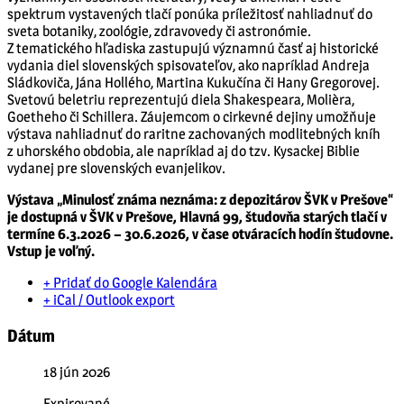
spektrum vystavených tlačí ponúka príležitosť nahliadnuť do
sveta botaniky, zoológie, zdravovedy či astronómie.
Z tematického hľadiska zastupujú významnú časť aj historické
vydania diel slovenských spisovateľov, ako napríklad Andreja
Sládkoviča, Jána Hollého, Martina Kukučína či Hany Gregorovej.
Svetovú beletriu reprezentujú diela Shakespeara, Molièra,
Goetheho či Schillera. Záujemcom o cirkevné dejiny umožňuje
výstava nahliadnuť do raritne zachovaných modlitebných kníh
z uhorského obdobia, ale napríklad aj do tzv. Kysackej Biblie
vydanej pre slovenských evanjelikov.
Výstava „Minulosť známa neznáma: z depozitárov ŠVK v Prešove“
je dostupná v ŠVK v Prešove, Hlavná 99, študovňa starých tlačí v
termíne 6.3.2026 – 30.6.2026, v čase otváracích hodín študovne.
Vstup je voľný.
+ Pridať do Google Kalendára
+ iCal / Outlook export
Dátum
18 jún 2026
Expirované