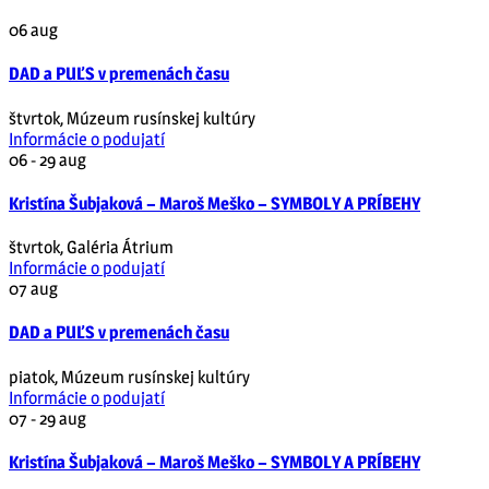
06
aug
DAD a PUĽS v premenách času
štvrtok
,
Múzeum rusínskej kultúry
Informácie o podujatí
06 - 29
aug
Kristína Šubjaková – Maroš Meško – SYMBOLY A PRÍBEHY
štvrtok
,
Galéria Átrium
Informácie o podujatí
07
aug
DAD a PUĽS v premenách času
piatok
,
Múzeum rusínskej kultúry
Informácie o podujatí
07 - 29
aug
Kristína Šubjaková – Maroš Meško – SYMBOLY A PRÍBEHY