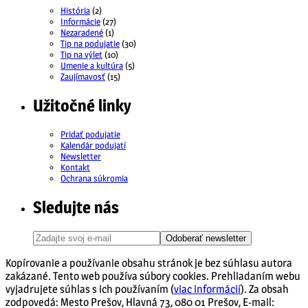
História
(2)
Informácie
(27)
Nezaradené
(1)
Tip na podujatie
(30)
Tip na výlet
(10)
Umenie a kultúra
(5)
Zaujímavosť
(15)
Užitočné linky
Pridať podujatie
Kalendár podujatí
Newsletter
Kontakt
Ochrana súkromia
Sledujte nás
Odoberať newsletter
Kopírovanie a používanie obsahu stránok je bez súhlasu autora
zakázané. Tento web používa súbory cookies. Prehliadaním webu
vyjadrujete súhlas s ich používaním (
viac informácií
). Za obsah
zodpovedá: Mesto Prešov, Hlavná 73, 080 01 Prešov, E-mail: