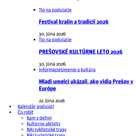
Tip na podujatie
Festival krajín a tradícií 2026
30. júna 2026
Tip na podujatie
PREŠOVSKÉ KULTÚRNE LETO 2026
30. júna 2026
Informácie
Umenie a kultúra
Mladí umelci ukázali, ako vidia Prešov v
Európe
22. júna 2026
Kalendár podujatí
Čo robiť
Kam s deťmi
Kultúrne aktivity
NAJ cyklistické trasy
NAJ turistické trasy