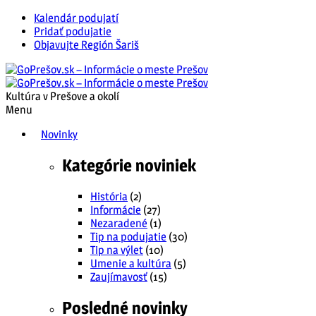
Kalendár podujatí
Pridať podujatie
Objavujte Región Šariš
Kultúra v Prešove a okolí
Menu
Novinky
Kategórie noviniek
História
(2)
Informácie
(27)
Nezaradené
(1)
Tip na podujatie
(30)
Tip na výlet
(10)
Umenie a kultúra
(5)
Zaujímavosť
(15)
Posledné novinky