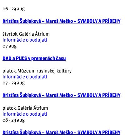
06 - 29
aug
Kristína Šubjaková – Maroš Meško – SYMBOLY A PRÍBEHY
štvrtok
,
Galéria Átrium
Informácie o podujatí
07
aug
DAD a PUĽS v premenách času
piatok
,
Múzeum rusínskej kultúry
Informácie o podujatí
07 - 29
aug
Kristína Šubjaková – Maroš Meško – SYMBOLY A PRÍBEHY
piatok
,
Galéria Átrium
Informácie o podujatí
08 - 29
aug
Kristína Šubjaková – Maroš Meško – SYMBOLY A PRÍBEHY