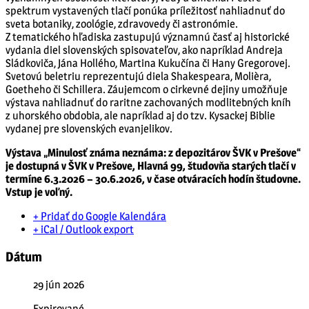
spektrum vystavených tlačí ponúka príležitosť nahliadnuť do
sveta botaniky, zoológie, zdravovedy či astronómie.
Z tematického hľadiska zastupujú významnú časť aj historické
vydania diel slovenských spisovateľov, ako napríklad Andreja
Sládkoviča, Jána Hollého, Martina Kukučína či Hany Gregorovej.
Svetovú beletriu reprezentujú diela Shakespeara, Molièra,
Goetheho či Schillera. Záujemcom o cirkevné dejiny umožňuje
výstava nahliadnuť do raritne zachovaných modlitebných kníh
z uhorského obdobia, ale napríklad aj do tzv. Kysackej Biblie
vydanej pre slovenských evanjelikov.
Výstava „Minulosť známa neznáma: z depozitárov ŠVK v Prešove“
je dostupná v ŠVK v Prešove, Hlavná 99, študovňa starých tlačí v
termíne 6.3.2026 – 30.6.2026, v čase otváracích hodín študovne.
Vstup je voľný.
+ Pridať do Google Kalendára
+ iCal / Outlook export
Dátum
29 jún 2026
Expirované