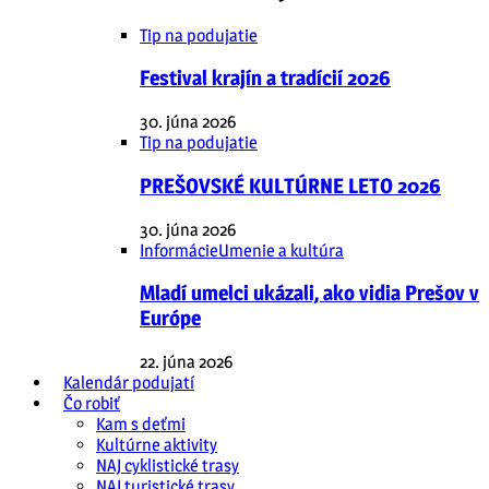
Tip na podujatie
Festival krajín a tradícií 2026
30. júna 2026
Tip na podujatie
PREŠOVSKÉ KULTÚRNE LETO 2026
30. júna 2026
Informácie
Umenie a kultúra
Mladí umelci ukázali, ako vidia Prešov v
Európe
22. júna 2026
Kalendár podujatí
Čo robiť
Kam s deťmi
Kultúrne aktivity
NAJ cyklistické trasy
NAJ turistické trasy