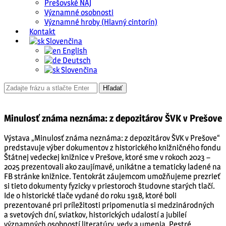
Prešovské NAJ
Významné osobnosti
Významné hroby (Hlavný cintorín)
Kontakt
Slovenčina
English
Deutsch
Slovenčina
Minulosť známa neznáma: z depozitárov ŠVK v Prešove
Výstava „Minulosť známa neznáma: z depozitárov ŠVK v Prešove“
predstavuje výber dokumentov z historického knižničného fondu
Štátnej vedeckej knižnice v Prešove, ktoré sme v rokoch 2023 –
2025 prezentovali ako zaujímavé, unikátne a tematicky ladené na
FB stránke knižnice. Tentokrát záujemcom umožňujeme prezrieť
si tieto dokumenty fyzicky v priestoroch študovne starých tlačí.
Ide o historické tlače vydané do roku 1918, ktoré boli
prezentované pri príležitosti pripomenutia si medzinárodných
a svetových dní, sviatkov, historických udalostí a jubileí
významných osobností literatúry, vedy a umenia. Pestré