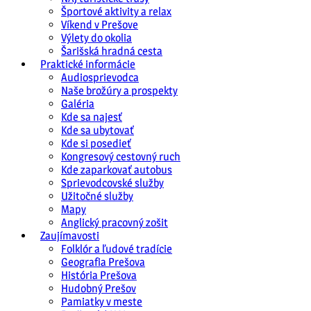
Športové aktivity a relax
Víkend v Prešove
Výlety do okolia
Šarišská hradná cesta
Praktické informácie
Audiosprievodca
Naše brožúry a prospekty
Galéria
Kde sa najesť
Kde sa ubytovať
Kde si posedieť
Kongresový cestovný ruch
Kde zaparkovať autobus
Sprievodcovské služby
Užitočné služby
Mapy
Anglický pracovný zošit
Zaujímavosti
Folklór a ľudové tradície
Geografia Prešova
História Prešova
Hudobný Prešov
Pamiatky v meste