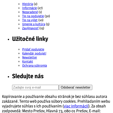
História
(2)
Informácie
(27)
Nezaradené
(1)
Tip na podujatie
(30)
Tip na výlet
(10)
Umenie a kultúra
(5)
Zaujímavosť
(15)
Užitočné linky
Pridať podujatie
Kalendár podujatí
Newsletter
Kontakt
Ochrana súkromia
Sledujte nás
Odoberať newsletter
Kopírovanie a používanie obsahu stránok je bez súhlasu autora
zakázané. Tento web používa súbory cookies. Prehliadaním webu
vyjadrujete súhlas s ich používaním (
viac informácií
). Za obsah
zodpovedá: Mesto Prešov, Hlavná 73, 080 01 Prešov, E-mail: