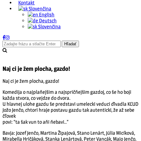
Kontakt
Slovenčina
English
Deutsch
Slovenčina
Naj ci je žem plocha, gazdo!
Naj ci je žem plocha, gazdo!
Komedija o najplaňejšim a najspričňejšim gazdoj, co še ho boji
každa stvora, co vejdze do dvora.
U hlavnej ulohe gazdu še predstavi umelecki veduci ďivadla KĽUD
Jožo Jenčo, chtori hraje postavu gazdu tak autenticki, že až sebe
čľovek
povi: “ta šak vun to aňi ňebavi..”
Bavja: Jozef Jenčo, Martina Žipajová, Stano Lenárt, Júlia Micíková,
Mirabella Hričáková, Stanka Lenártová, Peter Vancák, Majo Jenčo,