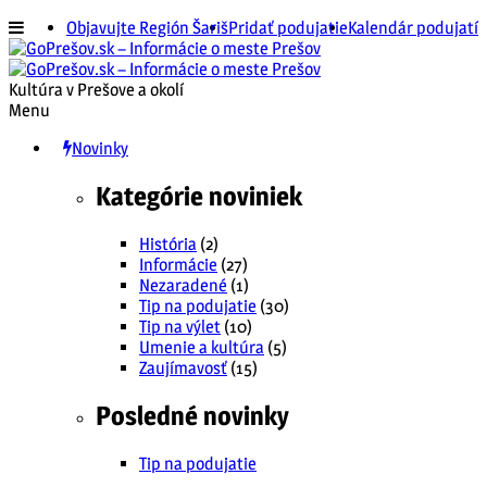
Objavujte Región Šariš
Pridať podujatie
Kalendár podujatí
Kultúra v Prešove a okolí
Menu
Novinky
Kategórie noviniek
História
(2)
Informácie
(27)
Nezaradené
(1)
Tip na podujatie
(30)
Tip na výlet
(10)
Umenie a kultúra
(5)
Zaujímavosť
(15)
Posledné novinky
Tip na podujatie