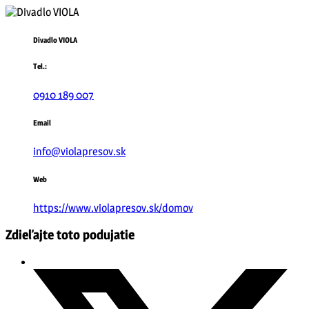
Divadlo VIOLA
Tel.:
0910 189 007
Email
info@violapresov.sk
Web
https://www.violapresov.sk/domov
Zdieľajte toto podujatie