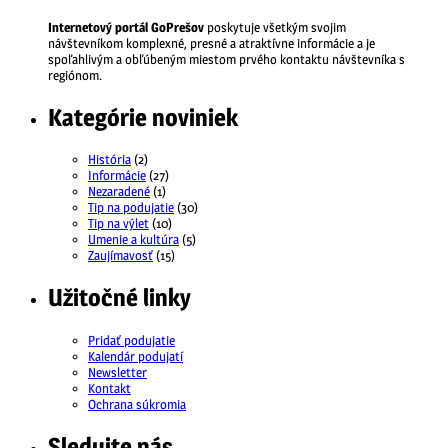
Internetový portál GoPrešov
poskytuje všetkým svojim
návštevníkom komplexné, presné a atraktívne informácie a je
spoľahlivým a obľúbeným miestom prvého kontaktu návštevníka s
regiónom.
Kategórie noviniek
História
(2)
Informácie
(27)
Nezaradené
(1)
Tip na podujatie
(30)
Tip na výlet
(10)
Umenie a kultúra
(5)
Zaujímavosť
(15)
Užitočné linky
Pridať podujatie
Kalendár podujatí
Newsletter
Kontakt
Ochrana súkromia
Sledujte nás