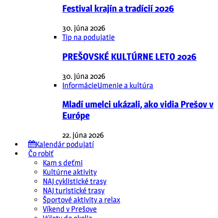
Festival krajín a tradícií 2026
30. júna 2026
Tip na podujatie
PREŠOVSKÉ KULTÚRNE LETO 2026
30. júna 2026
Informácie
Umenie a kultúra
Mladí umelci ukázali, ako vidia Prešov v
Európe
22. júna 2026
Kalendár podujatí
Čo robiť
Kam s deťmi
Kultúrne aktivity
NAJ cyklistické trasy
NAJ turistické trasy
Športové aktivity a relax
Víkend v Prešove