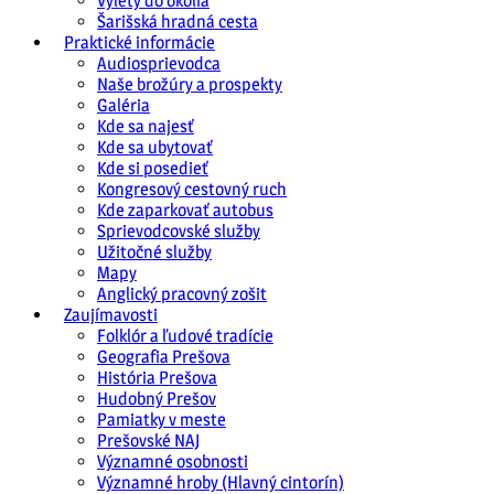
Výlety do okolia
Šarišská hradná cesta
Praktické informácie
Audiosprievodca
Naše brožúry a prospekty
Galéria
Kde sa najesť
Kde sa ubytovať
Kde si posedieť
Kongresový cestovný ruch
Kde zaparkovať autobus
Sprievodcovské služby
Užitočné služby
Mapy
Anglický pracovný zošit
Zaujímavosti
Folklór a ľudové tradície
Geografia Prešova
História Prešova
Hudobný Prešov
Pamiatky v meste
Prešovské NAJ
Významné osobnosti
Významné hroby (Hlavný cintorín)