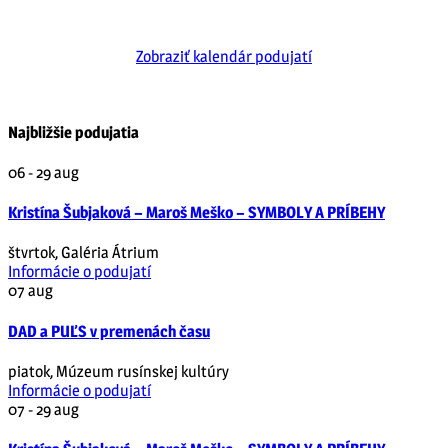
Zobraziť kalendár podujatí
Najbližšie podujatia
06 - 29
aug
Kristína Šubjaková – Maroš Meško – SYMBOLY A PRÍBEHY
štvrtok
,
Galéria Átrium
Informácie o podujatí
07
aug
DAD a PUĽS v premenách času
piatok
,
Múzeum rusínskej kultúry
Informácie o podujatí
07 - 29
aug