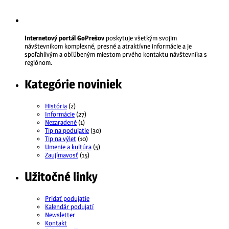
Internetový portál GoPrešov
poskytuje všetkým svojim
návštevníkom komplexné, presné a atraktívne informácie a je
spoľahlivým a obľúbeným miestom prvého kontaktu návštevníka s
regiónom.
Kategórie noviniek
História
(2)
Informácie
(27)
Nezaradené
(1)
Tip na podujatie
(30)
Tip na výlet
(10)
Umenie a kultúra
(5)
Zaujímavosť
(15)
Užitočné linky
Pridať podujatie
Kalendár podujatí
Newsletter
Kontakt