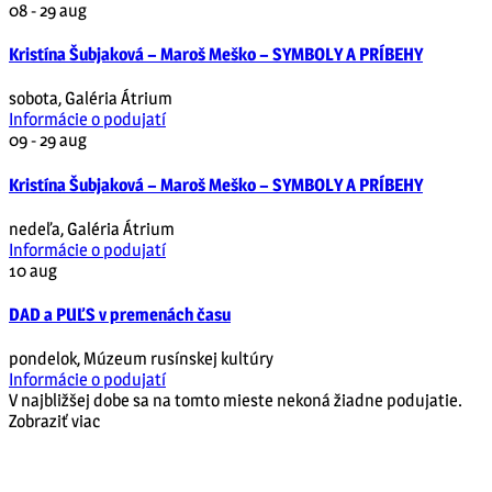
08 - 29
aug
Kristína Šubjaková – Maroš Meško – SYMBOLY A PRÍBEHY
sobota
,
Galéria Átrium
Informácie o podujatí
09 - 29
aug
Kristína Šubjaková – Maroš Meško – SYMBOLY A PRÍBEHY
nedeľa
,
Galéria Átrium
Informácie o podujatí
10
aug
DAD a PUĽS v premenách času
pondelok
,
Múzeum rusínskej kultúry
Informácie o podujatí
V najbližšej dobe sa na tomto mieste nekoná žiadne podujatie.
Zobraziť viac