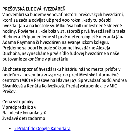
PREŠOVSKÁ ĽUDOVÁ HVEZDÁREŇ
V novembri sa budeme venovať histórii prešovských hvezdární,
ktorá sa začala odvíjať už pred 500 rokmi, kedy tu pôsobil
hvezdár Ján a na kostole sv. Mikuláša boli umiestnené slnečné
hodiny. Povieme si, kde bola v 17. storočí prvá hvezdáreň Izraela
Hiebnera. Pripomenieme si i prvé meteorologické merania Jána
Adama Raymana či hvezdáreň na evanjelickom kolégiu.
Prejdeme sa popri kupole súkromnej hvezdárne Alexeja
Duchoňa, nevynecháme prvé sídlo ľudovej hvezdárne a naše
putovanie zakončíme v planetáriu.
Ak chcete spoznať hvezdársku históriu nášho mesta, príďte v
nedeľu 12. novembra 2023 o 14.00 pred Mestské informačné
centrom (MIC) v Prešove na Hlavnej 67. Sprevádzať budú Andrea
Sivaničová a Renáta Kolivošková. Predaj vstupeniek je v MIC
Prešov.
Cena vstupenky:
V predpredaji: 2 €
Na mieste konania: 3 €
Zvedavé deti zadarmo
+ Pridať do Google Kalendára