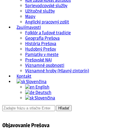
Kde zaparkovať autobus
Sprievodcovské služby
Užitočné služby
Mapy
Anglický pracovný zošit
Zaujímavosti
Folklór a ľudové tradície
Geografia Prešova
História Prešova
Hudobný Prešov
Pamiatky v meste
Prešovské NAJ
Významné osobnosti
Významné hroby (Hlavný cintorín)
Kontakt
Slovenčina
English
Deutsch
Slovenčina
Objavovanie Prešova