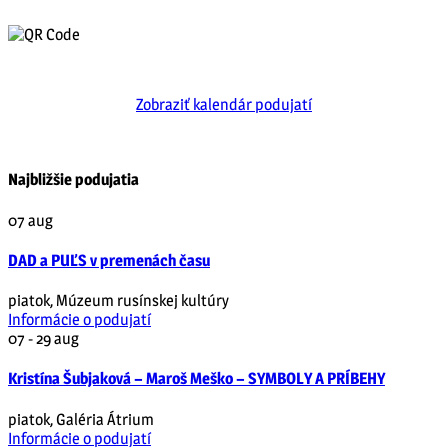
Zobraziť kalendár podujatí
Najbližšie podujatia
07
aug
DAD a PUĽS v premenách času
piatok
,
Múzeum rusínskej kultúry
Informácie o podujatí
07 - 29
aug
Kristína Šubjaková – Maroš Meško – SYMBOLY A PRÍBEHY
piatok
,
Galéria Átrium
Informácie o podujatí