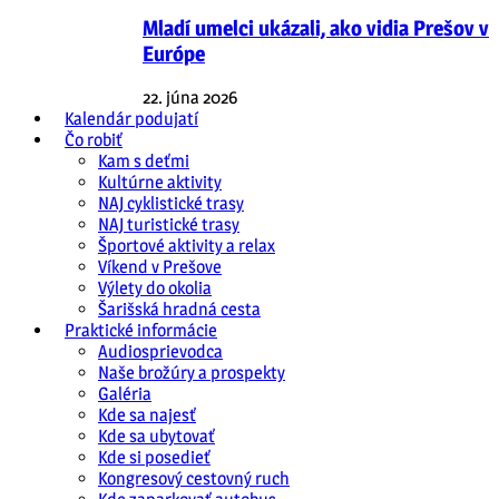
Mladí umelci ukázali, ako vidia Prešov v
Európe
22. júna 2026
Kalendár podujatí
Čo robiť
Kam s deťmi
Kultúrne aktivity
NAJ cyklistické trasy
NAJ turistické trasy
Športové aktivity a relax
Víkend v Prešove
Výlety do okolia
Šarišská hradná cesta
Praktické informácie
Audiosprievodca
Naše brožúry a prospekty
Galéria
Kde sa najesť
Kde sa ubytovať
Kde si posedieť
Kongresový cestovný ruch