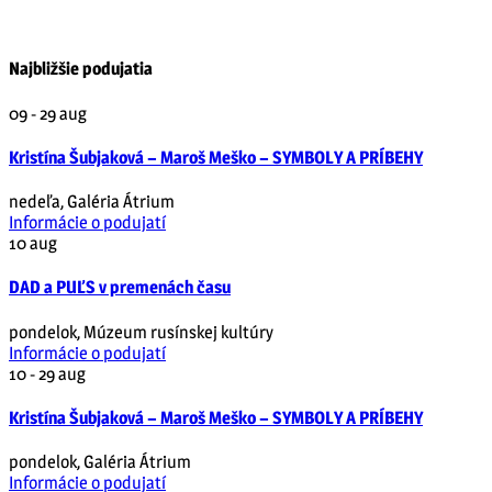
Najbližšie podujatia
09 - 29
aug
Kristína Šubjaková – Maroš Meško – SYMBOLY A PRÍBEHY
nedeľa
,
Galéria Átrium
Informácie o podujatí
10
aug
DAD a PUĽS v premenách času
pondelok
,
Múzeum rusínskej kultúry
Informácie o podujatí
10 - 29
aug
Kristína Šubjaková – Maroš Meško – SYMBOLY A PRÍBEHY
pondelok
,
Galéria Átrium
Informácie o podujatí