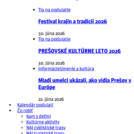
Tip na podujatie
Festival krajín a tradícií 2026
30. júna 2026
Tip na podujatie
PREŠOVSKÉ KULTÚRNE LETO 2026
30. júna 2026
Informácie
Umenie a kultúra
Mladí umelci ukázali, ako vidia Prešov v
Európe
22. júna 2026
Kalendár podujatí
Čo robiť
Kam s deťmi
Kultúrne aktivity
NAJ cyklistické trasy
NAJ turistické trasy