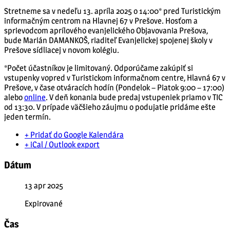
Stretneme sa v nedeľu 13. apríla 2025 o 14:00* pred Turistickým
informačným centrom na Hlavnej 67 v Prešove. Hosťom a
sprievodcom aprílového evanjelického Objavovania Prešova,
bude Marián DAMANKOŠ, riaditeľ Evanjelickej spojenej školy v
Prešove sídliacej v novom kolégiu.
*Počet účastníkov je limitovaný. Odporúčame zakúpiť si
vstupenky vopred v Turistickom informačnom centre, Hlavná 67 v
Prešove, v čase otváracích hodín (Pondelok – Piatok 9:00 – 17:00)
alebo
online
. V deň konania bude predaj vstupeniek priamo v TIC
od 13:30. V prípade väčšieho záujmu o podujatie pridáme ešte
jeden termín.
+ Pridať do Google Kalendára
+ iCal / Outlook export
Dátum
13 apr 2025
Expirované
Čas