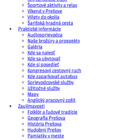
Športové aktivity a relax
Víkend v Prešove
Výlety do okolia
Šarišská hradná cesta
Praktické informácie
Audiosprievodca
Naše brožúry a prospekty
Galéria
Kde sa najesť
Kde sa ubytovať
Kde si posedieť
Kongresový cestovný ruch
Kde zaparkovať autobus
Sprievodcovské služby
Užitočné služby
Mapy
Anglický pracovný zošit
Zaujímavosti
Folklór a ľudové tradície
Geografia Prešova
História Prešova
Hudobný Prešov
Pamiatky v meste