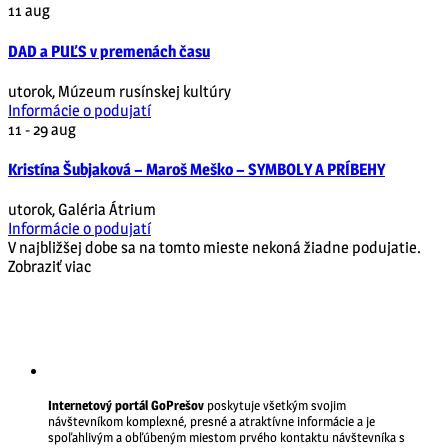
11
aug
DAD a PUĽS v premenách času
utorok
,
Múzeum rusínskej kultúry
Informácie o podujatí
11 - 29
aug
Kristína Šubjaková – Maroš Meško – SYMBOLY A PRÍBEHY
utorok
,
Galéria Átrium
Informácie o podujatí
V najbližšej dobe sa na tomto mieste nekoná žiadne podujatie.
Zobraziť viac
Internetový portál GoPrešov
poskytuje všetkým svojim
návštevníkom komplexné, presné a atraktívne informácie a je
spoľahlivým a obľúbeným miestom prvého kontaktu návštevníka s