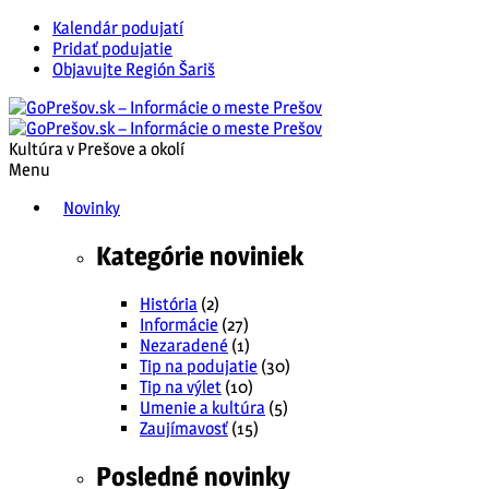
Kalendár podujatí
Pridať podujatie
Objavujte Región Šariš
Kultúra v Prešove a okolí
Menu
Novinky
Kategórie noviniek
História
(2)
Informácie
(27)
Nezaradené
(1)
Tip na podujatie
(30)
Tip na výlet
(10)
Umenie a kultúra
(5)
Zaujímavosť
(15)
Posledné novinky