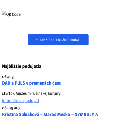
ZOBRAZIŤ KALENDÁR PODUJATÍ
Najbližšie podujatia
06
aug
DAD a PUĽS v premenách času
štvrtok
,
Múzeum rusínskej kultúry
Informácie o podujatí
06 - 29
aug
Kristína Šubjaková – Maroš Meško – SYMBOLY A