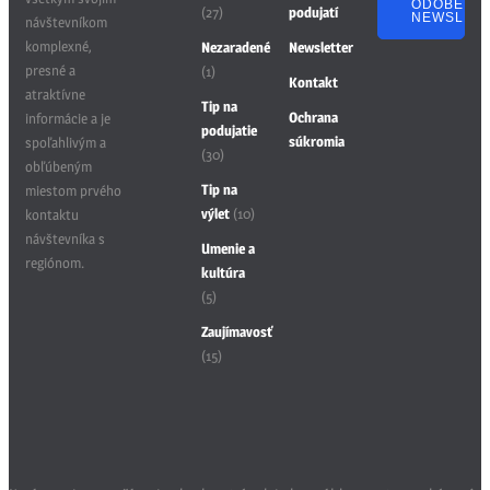
ODOBERA
(27)
podujatí
NEWSLET
návštevníkom
komplexné,
Nezaradené
Newsletter
presné a
(1)
Kontakt
atraktívne
Tip na
Ochrana
informácie a je
podujatie
súkromia
spoľahlivým a
(30)
obľúbeným
Tip na
miestom prvého
výlet
(10)
kontaktu
návštevníka s
Umenie a
regiónom.
kultúra
(5)
Zaujímavosť
(15)