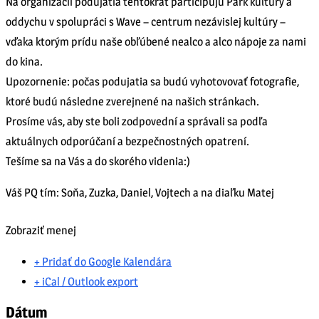
Na organizácii podujatia tentokrát participujú Park kultúry a
oddychu v spolupráci s Wave – centrum nezávislej kultúry –
vďaka ktorým prídu naše obľúbené nealco a alco nápoje za nami
do kina.
Upozornenie: počas podujatia sa budú vyhotovovať fotografie,
ktoré budú následne zverejnené na našich stránkach.
Prosíme vás, aby ste boli zodpovední a správali sa podľa
aktuálnych odporúčaní a bezpečnostných opatrení.
Tešíme sa na Vás a do skorého videnia:)
Váš PQ tím: Soňa, Zuzka, Daniel, Vojtech a na diaľku Matej
Zobraziť menej
+ Pridať do Google Kalendára
+ iCal / Outlook export
Dátum