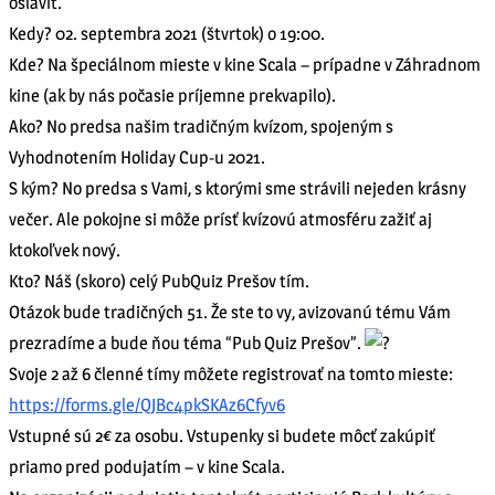
osláviť.
Kedy? 02. septembra 2021 (štvrtok) o 19:00.
Kde? Na špeciálnom mieste v kine Scala – prípadne v Záhradnom
kine (ak by nás počasie príjemne prekvapilo).
Ako? No predsa našim tradičným kvízom, spojeným s
Vyhodnotením Holiday Cup-u 2021.
S kým? No predsa s Vami, s ktorými sme strávili nejeden krásny
večer. Ale pokojne si môže prísť kvízovú atmosféru zažiť aj
ktokoľvek nový.
Kto? Náš (skoro) celý PubQuiz Prešov tím.
Otázok bude tradičných 51. Že ste to vy, avizovanú tému Vám
prezradíme a bude ňou téma “Pub Quiz Prešov”.
Svoje 2 až 6 členné tímy môžete registrovať na tomto mieste:
https://forms.gle/QJBc4pkSKAz6Cfyv6
Vstupné sú 2€ za osobu. Vstupenky si budete môcť zakúpiť
priamo pred podujatím – v kine Scala.