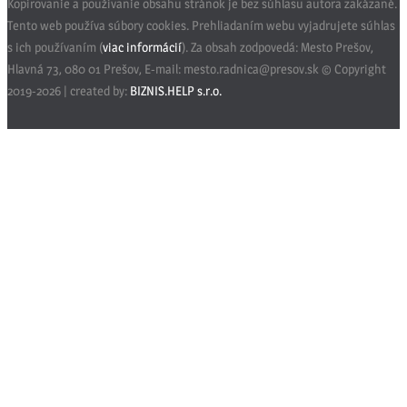
Kopírovanie a používanie obsahu stránok je bez súhlasu autora zakázané.
Tento web používa súbory cookies. Prehliadaním webu vyjadrujete súhlas
s ich používaním (
viac informácií
). Za obsah zodpovedá: Mesto Prešov,
Hlavná 73, 080 01 Prešov, E-mail: mesto.radnica@presov.sk © Copyright
2019-2026 | created by:
BIZNIS.HELP s.r.o.