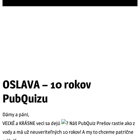
KALENDÁR PODUJATÍ
PRIDAŤ PODUJATIE
OBJAVUJTE REGIÓN ŠARIŠ
OSLAVA – 10 rokov
PubQuizu
Dámy a páni,
VEĽKÉ a KRÁSNE veci sa dejú
Náš PubQuiz Prešov rastie ako z
vody a má už neuveriteľných 10 rokov! A my to chceme patrične