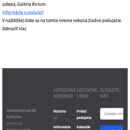
sobota
,
Galéria Átrium
Informácie o podujatí
V najbližšej dobe sa na tomto mieste nekoná žiadne podujatie.
Zobraziť viac
KATEGÓRIE
UŽITOČNÉ
SLEDUJTE
NOVINIEK
LINKY
NÁS
Internetový portál
História
Pridať
GoPrešov
(2)
podujatie
poskytuje
Informácie
Kalendár
všetkým svojim