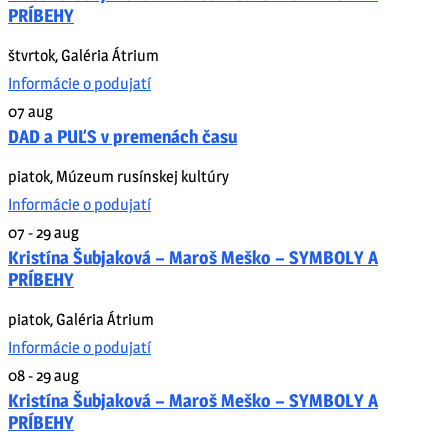
PRÍBEHY
štvrtok
,
Galéria Átrium
Informácie o podujatí
07
aug
DAD a PUĽS v premenách času
piatok
,
Múzeum rusínskej kultúry
Informácie o podujatí
07 - 29
aug
Kristína Šubjaková – Maroš Meško – SYMBOLY A
PRÍBEHY
piatok
,
Galéria Átrium
Informácie o podujatí
08 - 29
aug
Kristína Šubjaková – Maroš Meško – SYMBOLY A
PRÍBEHY