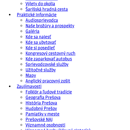
Výlety do okolia
Šarišská hradná cesta
Praktické informácie
Audiosprievodca
Naše brožúry a prospekty
Galéria
Kde sa najesť
Kde sa ubytovať
Kde si posedieť
Kongresový cestovný ruch
Kde zaparkovať autobus
Sprievodcovské služby
Užitočné služby
Mapy
Anglický pracovný zošit
Zaujímavosti
Folklór a ľudové tradície
Geografia Prešova
História Prešova
Hudobný Prešov
Pamiatky v meste
Prešovské NAJ
Významné osobnosti