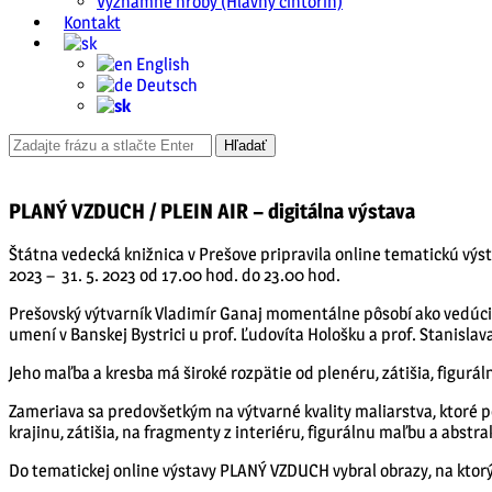
Významné hroby (Hlavný cintorín)
Kontakt
English
Deutsch
PLANÝ VZDUCH / PLEIN AIR – digitálna výstava
Štátna vedecká knižnica v Prešove pripravila online tematickú výs
2023 – 31. 5. 2023 od 17.00 hod. do 23.00 hod.
Prešovský výtvarník Vladimír Ganaj momentálne pôsobí ako vedúci
umení v Banskej Bystrici u prof. Ľudovíta Hološku a prof. Stanislav
Jeho maľba a kresba má široké rozpätie od plenéru, zátišia, figurál
Zameriava sa predovšetkým na výtvarné kvality maliarstva, ktoré po
krajinu, zátišia, na fragmenty z interiéru, figurálnu maľbu a abstra
Do tematickej online výstavy PLANÝ VZDUCH vybral obrazy, na ktorýc