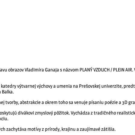
tavu obrazov Vladimíra Ganaja s názvom PLANÝ VZDUCH / PLEIN AIR. V
 katedry výtvarnej výchovy a umenia na Prešovskej univerzite, pre
a Balka.
nej tvorby, abstrakcie a okrem toho sa venuje písaniu poézie a 3D gra
skytujú divákovi zmyslový pôžitok. Vychádza z tradičného realistick
kciu.
h zachytáva motívy z prírody, krajinu a zaujímavé zátišia.