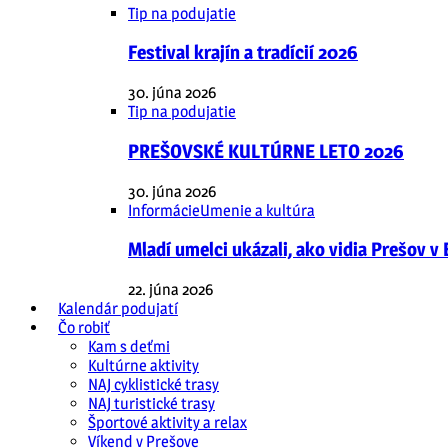
Tip na podujatie
Festival krajín a tradícií 2026
30. júna 2026
Tip na podujatie
PREŠOVSKÉ KULTÚRNE LETO 2026
30. júna 2026
Informácie
Umenie a kultúra
Mladí umelci ukázali, ako vidia Prešov v
22. júna 2026
Kalendár podujatí
Čo robiť
Kam s deťmi
Kultúrne aktivity
NAJ cyklistické trasy
NAJ turistické trasy
Športové aktivity a relax
Víkend v Prešove