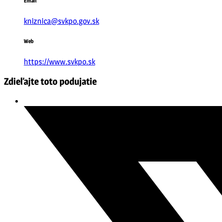
Email
kniznica@svkpo.gov.sk
Web
https://www.svkpo.sk
Zdieľajte toto podujatie