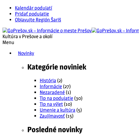
Kalendár podujatí
Pridať podujatie
Objavujte Región Šariš
Kultúra v Prešove a okolí
Menu
Novinky
Kategórie noviniek
História
(2)
Informácie
(27)
Nezaradené
(1)
Tip na podujatie
(30)
Tip na výlet
(10)
Umenie a kultúra
(5)
Zaujímavosť
(15)
Posledné novinky