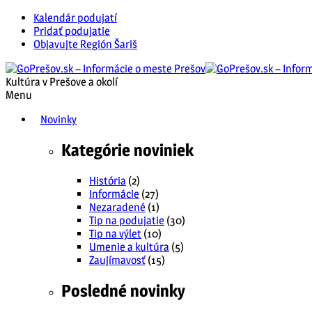
Kalendár podujatí
Pridať podujatie
Objavujte Región Šariš
Kultúra v Prešove a okolí
Menu
Novinky
Kategórie noviniek
História
(2)
Informácie
(27)
Nezaradené
(1)
Tip na podujatie
(30)
Tip na výlet
(10)
Umenie a kultúra
(5)
Zaujímavosť
(15)
Posledné novinky