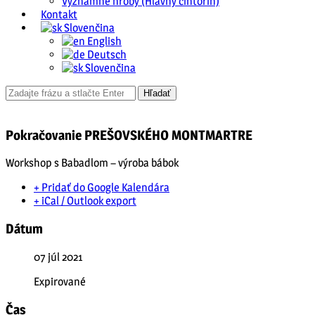
Významné hroby (Hlavný cintorín)
Kontakt
Slovenčina
English
Deutsch
Slovenčina
Pokračovanie PREŠOVSKÉHO MONTMARTRE
Workshop s Babadlom – výroba bábok
+ Pridať do Google Kalendára
+ iCal / Outlook export
Dátum
07 júl 2021
Expirované
Čas