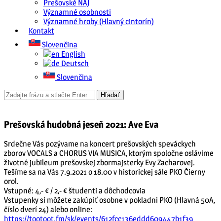
Prešovské NAJ
Významné osobnosti
Významné hroby (Hlavný cintorín)
Kontakt
Slovenčina
English
Deutsch
Slovenčina
Prešovská hudobná jeseň 2021: Ave Eva
Srdečne Vás pozývame na koncert prešovských speváckych
zborov VOCALS a CHORUS VIA MUSICA, ktorým spoločne oslávime
životné jubileum prešovskej zbormajsterky Evy Zacharovej.
Tešíme sa na Vás 7.9.2021 o 18.00 v historickej sále PKO Čierny
orol.
Vstupné: 4,- € / 2,- € študenti a dôchodcovia
Vstupenky si môžete zakúpiť osobne v pokladni PKO (Hlavná 50A,
číslo dverí 24) alebo online:
https://tootoot.fm/sk/events/612fcc136eddd609447b1f39