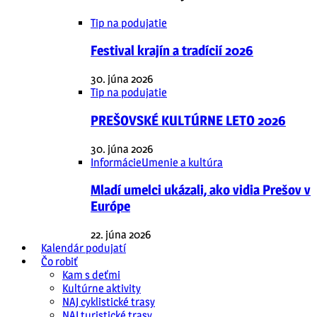
Tip na podujatie
Festival krajín a tradícií 2026
30. júna 2026
Tip na podujatie
PREŠOVSKÉ KULTÚRNE LETO 2026
30. júna 2026
Informácie
Umenie a kultúra
Mladí umelci ukázali, ako vidia Prešov v
Európe
22. júna 2026
Kalendár podujatí
Čo robiť
Kam s deťmi
Kultúrne aktivity
NAJ cyklistické trasy
NAJ turistické trasy