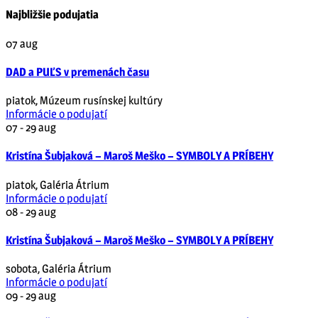
Najbližšie podujatia
07
aug
DAD a PUĽS v premenách času
piatok
,
Múzeum rusínskej kultúry
Informácie o podujatí
07 - 29
aug
Kristína Šubjaková – Maroš Meško – SYMBOLY A PRÍBEHY
piatok
,
Galéria Átrium
Informácie o podujatí
08 - 29
aug
Kristína Šubjaková – Maroš Meško – SYMBOLY A PRÍBEHY
sobota
,
Galéria Átrium
Informácie o podujatí
09 - 29
aug