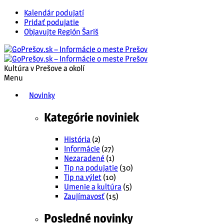
Kalendár podujatí
Pridať podujatie
Objavujte Región Šariš
Kultúra v Prešove a okolí
Menu
Novinky
Kategórie noviniek
História
(2)
Informácie
(27)
Nezaradené
(1)
Tip na podujatie
(30)
Tip na výlet
(10)
Umenie a kultúra
(5)
Zaujímavosť
(15)
Posledné novinky