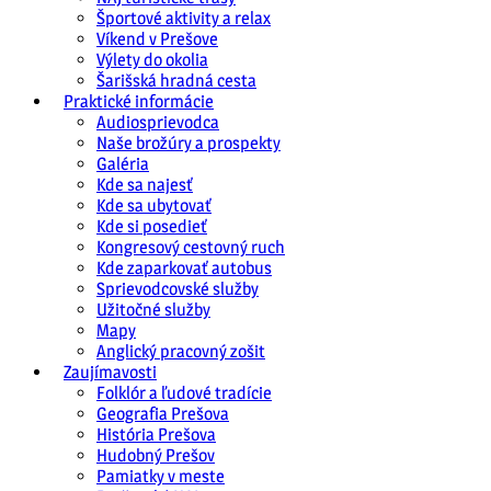
Športové aktivity a relax
Víkend v Prešove
Výlety do okolia
Šarišská hradná cesta
Praktické informácie
Audiosprievodca
Naše brožúry a prospekty
Galéria
Kde sa najesť
Kde sa ubytovať
Kde si posedieť
Kongresový cestovný ruch
Kde zaparkovať autobus
Sprievodcovské služby
Užitočné služby
Mapy
Anglický pracovný zošit
Zaujímavosti
Folklór a ľudové tradície
Geografia Prešova
História Prešova
Hudobný Prešov
Pamiatky v meste