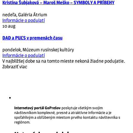
Kristína Šubjaková – Maroš Meško – SYMBOLY A PRÍBEHY
nedeľa
,
Galéria Átrium
Informácie o podujatí
10
aug
DAD a PUĽS v premenách času
pondelok
,
Múzeum rusínskej kultúry
Informácie o podujatí
V najbližšej dobe sa na tomto mieste nekoná žiadne podujatie.
Zobraziť viac
Internetový portál GoPrešov
poskytuje všetkým svojim
návštevníkom komplexné, presné a atraktívne informácie a je
spoľahlivým a obľúbeným miestom prvého kontaktu návštevníka s
regiónom.