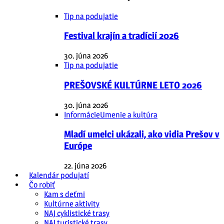
Tip na podujatie
Festival krajín a tradícií 2026
30. júna 2026
Tip na podujatie
PREŠOVSKÉ KULTÚRNE LETO 2026
30. júna 2026
Informácie
Umenie a kultúra
Mladí umelci ukázali, ako vidia Prešov v
Európe
22. júna 2026
Kalendár podujatí
Čo robiť
Kam s deťmi
Kultúrne aktivity
NAJ cyklistické trasy
NAJ turistické trasy