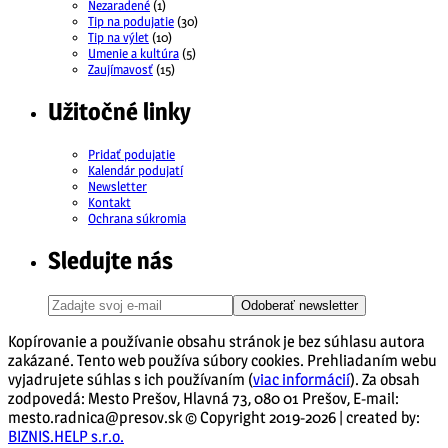
Nezaradené
(1)
Tip na podujatie
(30)
Tip na výlet
(10)
Umenie a kultúra
(5)
Zaujímavosť
(15)
Užitočné linky
Pridať podujatie
Kalendár podujatí
Newsletter
Kontakt
Ochrana súkromia
Sledujte nás
Odoberať newsletter
Kopírovanie a používanie obsahu stránok je bez súhlasu autora
zakázané. Tento web používa súbory cookies. Prehliadaním webu
vyjadrujete súhlas s ich používaním (
viac informácií
). Za obsah
zodpovedá: Mesto Prešov, Hlavná 73, 080 01 Prešov, E-mail:
mesto.radnica@presov.sk © Copyright 2019-2026 | created by:
BIZNIS.HELP s.r.o.