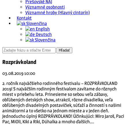
Prešovské NAJ
Významné osobnosti
Významné hroby (Hlavný cintorín)
Kontakt
Slovenčina
English
Deutsch
Slovenčina
Rozprávkoland
03.08.2019 10:00
2. ročník najväčšieho rodinného festivalu – ROZPRÁVKOLAND
2019! S najväčším rodinným festivalom zavítame do rôznych
miest v priebehu leta. Prinesieme so sebou veľa zábavy,
obľúbených detských show, atrakcií, rôzne divadielka, veľa
obľúbených divadelných postavičiek, súťaží a činností s našimi
animátormi a to všetko na jednom mieste a v jeden deň.
Jednoducho úplný ROZPRÁVKOLAND! Účinkujúci: Miro Jaroš, Paci
Pac, MiOli, Kiki a Riki, Dúhalka a mnoho ďalších….