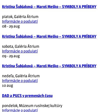
Kristína Šubjaková – Maroš Meško – SYMBOLY A PRÍBEHY
piatok
,
Galéria Átrium
Informácie o podujatí
08 - 29
aug
Kristína Šubjaková – Maroš Meško – SYMBOLY A PRÍBEHY
sobota
,
Galéria Átrium
Informácie o podujatí
09 - 29
aug
Kristína Šubjaková – Maroš Meško – SYMBOLY A PRÍBEHY
nedeľa
,
Galéria Átrium
Informácie o podujatí
10
aug
DAD a PUĽS v premenách času
pondelok
,
Múzeum rusínskej kultúry
Informácie o podujatí