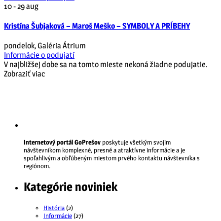
10 - 29
aug
Kristína Šubjaková – Maroš Meško – SYMBOLY A PRÍBEHY
pondelok
,
Galéria Átrium
Informácie o podujatí
V najbližšej dobe sa na tomto mieste nekoná žiadne podujatie.
Zobraziť viac
Internetový portál GoPrešov
poskytuje všetkým svojim
návštevníkom komplexné, presné a atraktívne informácie a je
spoľahlivým a obľúbeným miestom prvého kontaktu návštevníka s
regiónom.
Kategórie noviniek
História
(2)
Informácie
(27)