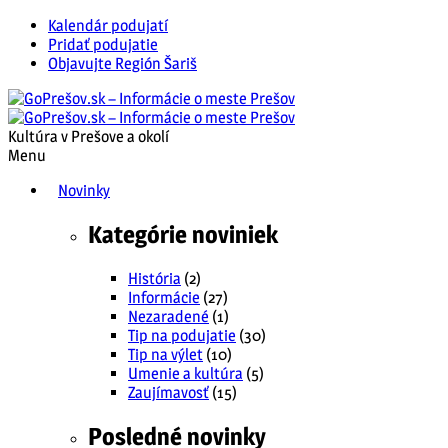
Kalendár podujatí
Pridať podujatie
Objavujte Región Šariš
Kultúra v Prešove a okolí
Menu
Novinky
Kategórie noviniek
História
(2)
Informácie
(27)
Nezaradené
(1)
Tip na podujatie
(30)
Tip na výlet
(10)
Umenie a kultúra
(5)
Zaujímavosť
(15)
Posledné novinky