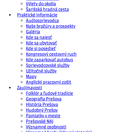
Výlety do okolia
Šarišská hradná cesta
Praktické informácie
Audiosprievodca
Naše brožúry a prospekty
Galéria
Kde sa najesť
Kde sa ubytovať
Kde si posedieť
Kongresový cestovný ruch
Kde zaparkovať autobus
Sprievodcovské služby
Užitočné služby
Mapy
Anglický pracovný zošit
Zaujímavosti
Folklór a ľudové tradície
Geografia Prešova
História Prešova
Hudobný Prešov
Pamiatky v meste
Prešovské NAJ
Významné osobnosti