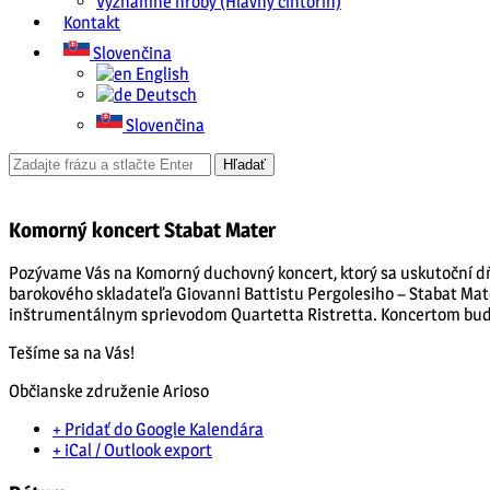
Významné hroby (Hlavný cintorín)
Kontakt
Slovenčina
English
Deutsch
Slovenčina
Komorný koncert Stabat Mater
Pozývame Vás na Komorný duchovný koncert, ktorý sa uskutoční dňa
barokového skladateľa Giovanni Battistu Pergolesiho – Stabat Mater
inštrumentálnym sprievodom Quartetta Ristretta. Koncertom bud
Tešíme sa na Vás!
Občianske združenie Arioso
+ Pridať do Google Kalendára
+ iCal / Outlook export