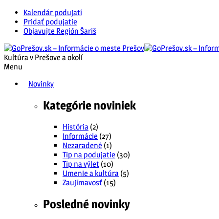
Kalendár podujatí
Pridať podujatie
Objavujte Región Šariš
Kultúra v Prešove a okolí
Menu
Novinky
Kategórie noviniek
História
(2)
Informácie
(27)
Nezaradené
(1)
Tip na podujatie
(30)
Tip na výlet
(10)
Umenie a kultúra
(5)
Zaujímavosť
(15)
Posledné novinky