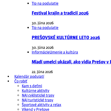
Tip na podujatie
Festival krajín a tradícií 2026
30. júna 2026
Tip na podujatie
PREŠOVSKÉ KULTÚRNE LETO 2026
30. júna 2026
Informácie
Umenie a kultúra
Mladí umelci ukázali, ako vidia Prešov v
22. júna 2026
Kalendár podujatí
Čo robiť
Kam s deťmi
Kultúrne aktivity
NAJ cyklistické trasy
NAJ turistické trasy
Športové aktivity a relax
Víkend v Prešove