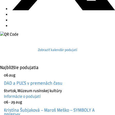
Zobraziť kalendár podujatí
Najbližšie podujatia
06
aug
DAD a PUĽS v premenách času
štvrtok
,
Múzeum rusínskej kultúry
Informácie o podujatí
06 - 29
aug
Kristína Šubjaková – Maroš Meško – SYMBOLY A
PRÍBEHY