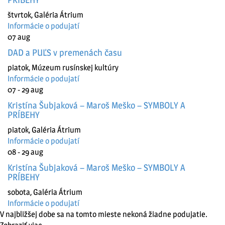
štvrtok
,
Galéria Átrium
Informácie o podujatí
07
aug
DAD a PUĽS v premenách času
piatok
,
Múzeum rusínskej kultúry
Informácie o podujatí
07 - 29
aug
Kristína Šubjaková – Maroš Meško – SYMBOLY A
PRÍBEHY
piatok
,
Galéria Átrium
Informácie o podujatí
08 - 29
aug
Kristína Šubjaková – Maroš Meško – SYMBOLY A
PRÍBEHY
sobota
,
Galéria Átrium
Informácie o podujatí
V najbližšej dobe sa na tomto mieste nekoná žiadne podujatie.