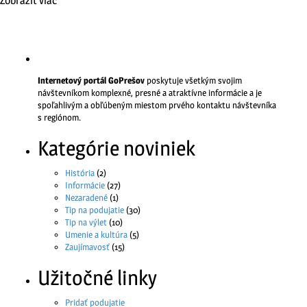
Zobraziť viac
Internetový portál GoPrešov
poskytuje všetkým svojim
návštevníkom komplexné, presné a atraktívne informácie a je
spoľahlivým a obľúbeným miestom prvého kontaktu návštevníka
s regiónom.
Kategórie noviniek
História
(2)
Informácie
(27)
Nezaradené
(1)
Tip na podujatie
(30)
Tip na výlet
(10)
Umenie a kultúra
(5)
Zaujímavosť
(15)
Užitočné linky
Pridať podujatie