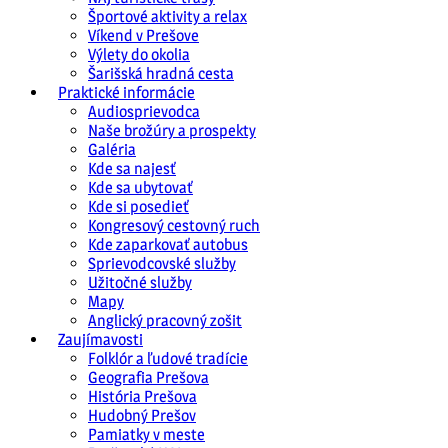
Športové aktivity a relax
Víkend v Prešove
Výlety do okolia
Šarišská hradná cesta
Praktické informácie
Audiosprievodca
Naše brožúry a prospekty
Galéria
Kde sa najesť
Kde sa ubytovať
Kde si posedieť
Kongresový cestovný ruch
Kde zaparkovať autobus
Sprievodcovské služby
Užitočné služby
Mapy
Anglický pracovný zošit
Zaujímavosti
Folklór a ľudové tradície
Geografia Prešova
História Prešova
Hudobný Prešov
Pamiatky v meste