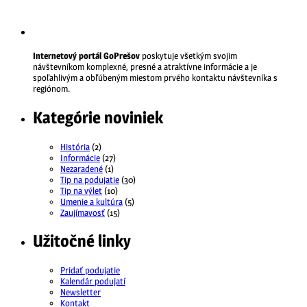
Internetový portál GoPrešov
poskytuje všetkým svojim
návštevníkom komplexné, presné a atraktívne informácie a je
spoľahlivým a obľúbeným miestom prvého kontaktu návštevníka s
regiónom.
Kategórie noviniek
História
(2)
Informácie
(27)
Nezaradené
(1)
Tip na podujatie
(30)
Tip na výlet
(10)
Umenie a kultúra
(5)
Zaujímavosť
(15)
Užitočné linky
Pridať podujatie
Kalendár podujatí
Newsletter
Kontakt