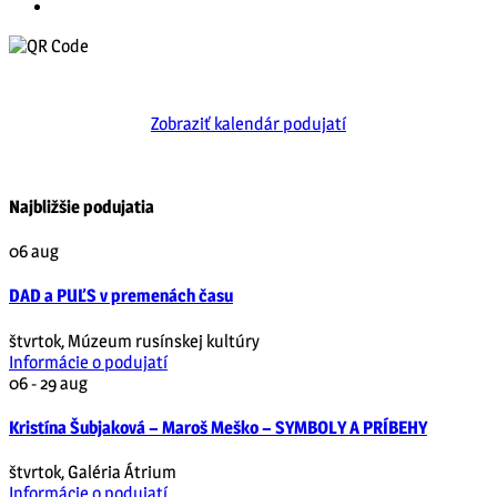
Zobraziť kalendár podujatí
Najbližšie podujatia
06
aug
DAD a PUĽS v premenách času
štvrtok
,
Múzeum rusínskej kultúry
Informácie o podujatí
06 - 29
aug
Kristína Šubjaková – Maroš Meško – SYMBOLY A PRÍBEHY
štvrtok
,
Galéria Átrium
Informácie o podujatí