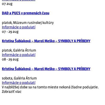
07
aug
DAD a PUĽS v premenách času
piatok
,
Múzeum rusínskej kultúry
Informácie o podujatí
07 - 29
aug
Kristína Šubjaková – Maroš Meško – SYMBOLY A PRÍBEHY
piatok
,
Galéria Átrium
Informácie o podujatí
08 - 29
aug
Kristína Šubjaková – Maroš Meško – SYMBOLY A PRÍBEHY
sobota
,
Galéria Átrium
Informácie o podujatí
V najbližšej dobe sa na tomto mieste nekoná žiadne podujatie.
Zobraziť viac