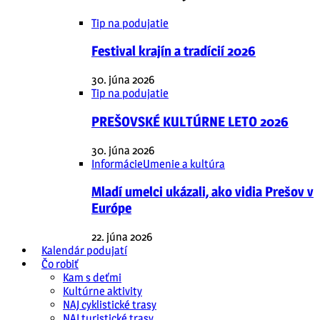
Tip na podujatie
Festival krajín a tradícií 2026
30. júna 2026
Tip na podujatie
PREŠOVSKÉ KULTÚRNE LETO 2026
30. júna 2026
Informácie
Umenie a kultúra
Mladí umelci ukázali, ako vidia Prešov v
Európe
22. júna 2026
Kalendár podujatí
Čo robiť
Kam s deťmi
Kultúrne aktivity
NAJ cyklistické trasy
NAJ turistické trasy