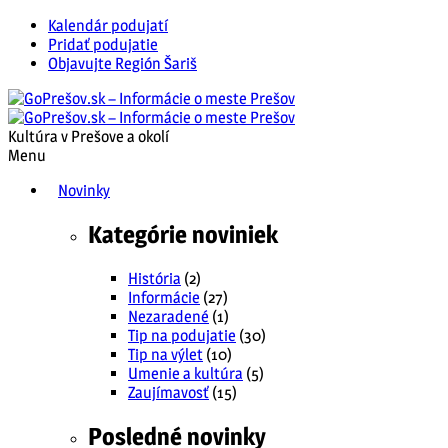
Kalendár podujatí
Pridať podujatie
Objavujte Región Šariš
Kultúra v Prešove a okolí
Menu
Novinky
Kategórie noviniek
História
(2)
Informácie
(27)
Nezaradené
(1)
Tip na podujatie
(30)
Tip na výlet
(10)
Umenie a kultúra
(5)
Zaujímavosť
(15)
Posledné novinky