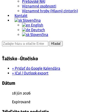
Prešovské NAJ
Významné osobnosti
Významné hroby (Hlavný cintorín)
Kontakt
Slovenčina
English
Deutsch
Slovenčina
Ťažisko -Útočisko
+ Pridať do Google Kalendára
+ iCal / Outlook export
Dátum
18 jún 2026
Expirované
Zdieľajte toto podujatie