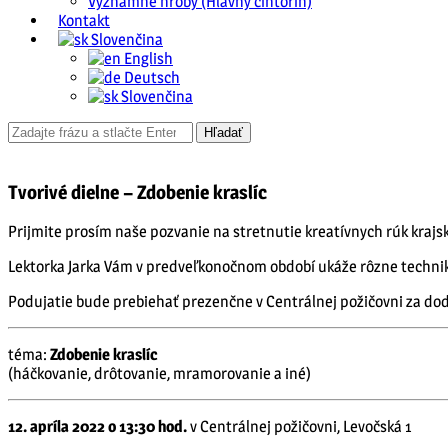
Významné hroby (Hlavný cintorín)
Kontakt
Slovenčina
English
Deutsch
Slovenčina
Tvorivé dielne – Zdobenie kraslíc
Prijmite prosím naše pozvanie na stretnutie kreatívnych rúk krajsk
Lektorka Jarka Vám v predveľkonočnom období ukáže rôzne techniky
Podujatie bude prebiehať prezenčne v Centrálnej požičovni za do
téma:
Zdobenie kraslíc
(háčkovanie, drôtovanie, mramorovanie a iné)
12. apríla 2022 o 13:30 hod.
v Centrálnej požičovni, Levočská 1