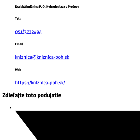
Krajská knižnica P. O. Hviezdoslava v Prešove
Tel.:
051/7732494
Email
kniznica@kniznica-poh.sk
Web
https://kniznica-poh.sk/
Zdieľajte toto podujatie