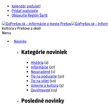
Kalendár podujatí
Pridať podujatie
Objavujte Región Šariš
Kultúra v Prešove a okolí
Menu
Novinky
Kategórie noviniek
História
(2)
Informácie
(27)
Nezaradené
(1)
Tip na podujatie
(30)
Tip na výlet
(10)
Umenie a kultúra
(5)
Zaujímavosť
(15)
Posledné novinky