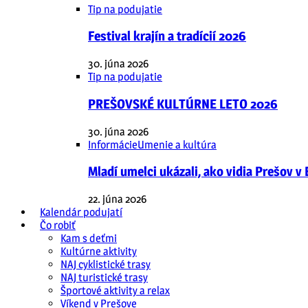
Tip na podujatie
Festival krajín a tradícií 2026
30. júna 2026
Tip na podujatie
PREŠOVSKÉ KULTÚRNE LETO 2026
30. júna 2026
Informácie
Umenie a kultúra
Mladí umelci ukázali, ako vidia Prešov v
22. júna 2026
Kalendár podujatí
Čo robiť
Kam s deťmi
Kultúrne aktivity
NAJ cyklistické trasy
NAJ turistické trasy
Športové aktivity a relax
Víkend v Prešove