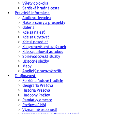
Výlety do okolia
Šarišská hradná cesta
Praktické informácie
Audiosprievodca
Naše brožúry a prospekty
Galéria
Kde sa najesť
Kde sa ubytovať
Kde si posedieť
Kongresový cestovný ruch
Kde zaparkovať autobus
Sprievodcovské služby
Užitočné služby
Mapy
Anglický pracovný zošit
Zaujímavosti
Folklór a ľudové tradície
Geografia Prešova
História Prešova
Hudobný Prešov
Pamiatky v meste
Prešovské NAJ
Významné osobnosti