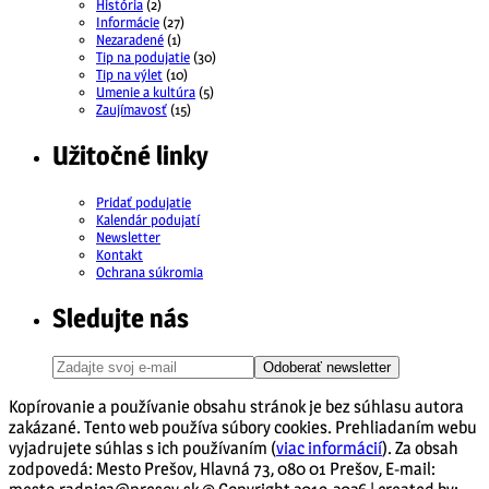
História
(2)
Informácie
(27)
Nezaradené
(1)
Tip na podujatie
(30)
Tip na výlet
(10)
Umenie a kultúra
(5)
Zaujímavosť
(15)
Užitočné linky
Pridať podujatie
Kalendár podujatí
Newsletter
Kontakt
Ochrana súkromia
Sledujte nás
Odoberať newsletter
Kopírovanie a používanie obsahu stránok je bez súhlasu autora
zakázané. Tento web používa súbory cookies. Prehliadaním webu
vyjadrujete súhlas s ich používaním (
viac informácií
). Za obsah
zodpovedá: Mesto Prešov, Hlavná 73, 080 01 Prešov, E-mail: