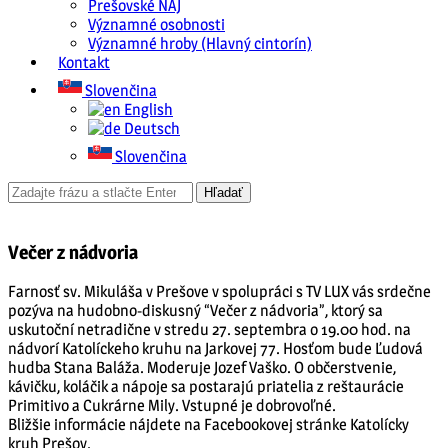
Prešovské NAJ
Významné osobnosti
Významné hroby (Hlavný cintorín)
Kontakt
Slovenčina
English
Deutsch
Slovenčina
Večer z nádvoria
Farnosť sv. Mikuláša v Prešove v spolupráci s TV LUX vás srdečne
pozýva na hudobno-diskusný “Večer z nádvoria”, ktorý sa
uskutoční netradične v stredu 27. septembra o 19.00 hod. na
nádvorí Katolíckeho kruhu na Jarkovej 77. Hosťom bude Ľudová
hudba Stana Baláža. Moderuje Jozef Vaško. O občerstvenie,
kávičku, koláčik a nápoje sa postarajú priatelia z reštaurácie
Primitivo a Cukrárne Mily. Vstupné je dobrovoľné.
Bližšie informácie nájdete na Facebookovej stránke Katolícky
kruh Prešov.