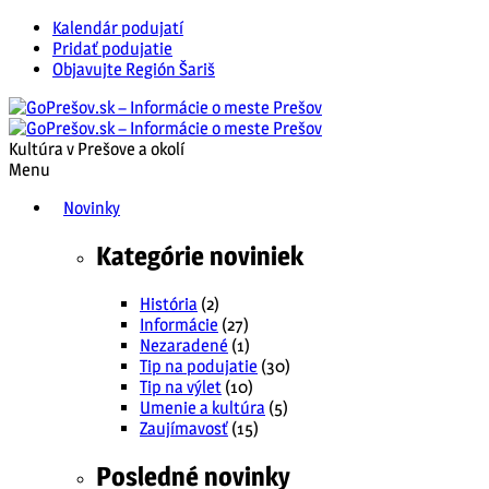
Kalendár podujatí
Pridať podujatie
Objavujte Región Šariš
Kultúra v Prešove a okolí
Menu
Novinky
Kategórie noviniek
História
(2)
Informácie
(27)
Nezaradené
(1)
Tip na podujatie
(30)
Tip na výlet
(10)
Umenie a kultúra
(5)
Zaujímavosť
(15)
Posledné novinky