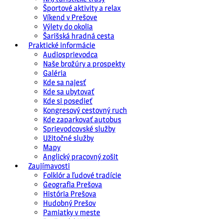
Športové aktivity a relax
Víkend v Prešove
Výlety do okolia
Šarišská hradná cesta
Praktické informácie
Audiosprievodca
Naše brožúry a prospekty
Galéria
Kde sa najesť
Kde sa ubytovať
Kde si posedieť
Kongresový cestovný ruch
Kde zaparkovať autobus
Sprievodcovské služby
Užitočné služby
Mapy
Anglický pracovný zošit
Zaujímavosti
Folklór a ľudové tradície
Geografia Prešova
História Prešova
Hudobný Prešov
Pamiatky v meste