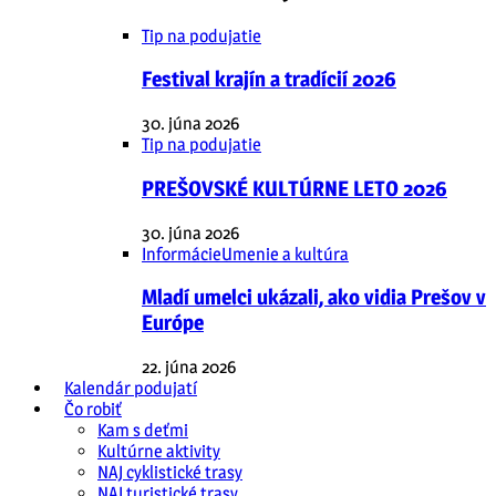
Tip na podujatie
Festival krajín a tradícií 2026
30. júna 2026
Tip na podujatie
PREŠOVSKÉ KULTÚRNE LETO 2026
30. júna 2026
Informácie
Umenie a kultúra
Mladí umelci ukázali, ako vidia Prešov v
Európe
22. júna 2026
Kalendár podujatí
Čo robiť
Kam s deťmi
Kultúrne aktivity
NAJ cyklistické trasy
NAJ turistické trasy