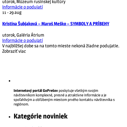
utorok
,
Múzeum rusínskej kultúry
Informácie o podujatí
11 - 29
aug
Kristína Šubjaková – Maroš Meško – SYMBOLY A PRÍBEHY
utorok
,
Galéria Átrium
Informácie o podujatí
V najbližšej dobe sa na tomto mieste nekoná žiadne podujatie.
Zobraziť viac
Internetový portál GoPrešov
poskytuje všetkým svojim
návštevníkom komplexné, presné a atraktívne informácie a je
spoľahlivým a obľúbeným miestom prvého kontaktu návštevníka s
regiónom.
Kategórie noviniek