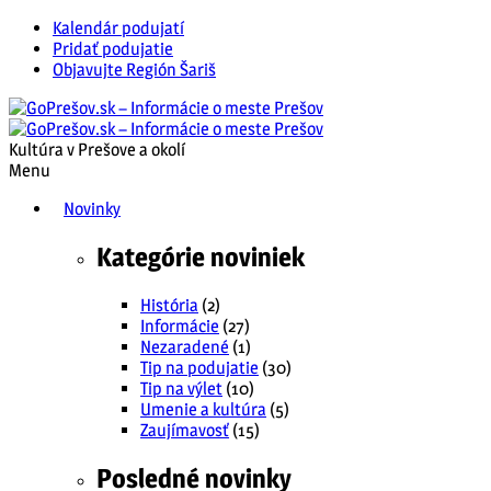
Kalendár podujatí
Pridať podujatie
Objavujte Región Šariš
Kultúra v Prešove a okolí
Menu
Novinky
Kategórie noviniek
História
(2)
Informácie
(27)
Nezaradené
(1)
Tip na podujatie
(30)
Tip na výlet
(10)
Umenie a kultúra
(5)
Zaujímavosť
(15)
Posledné novinky