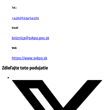
Tel.:
+4210512454101
Email
kniznica@svkpo.gov.sk
Web
https://www.svkpo.sk
Zdieľajte toto podujatie