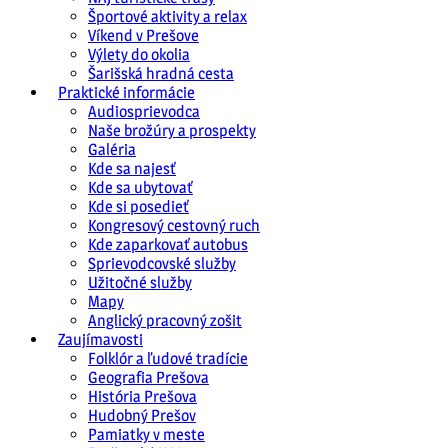
Športové aktivity a relax
Víkend v Prešove
Výlety do okolia
Šarišská hradná cesta
Praktické informácie
Audiosprievodca
Naše brožúry a prospekty
Galéria
Kde sa najesť
Kde sa ubytovať
Kde si posedieť
Kongresový cestovný ruch
Kde zaparkovať autobus
Sprievodcovské služby
Užitočné služby
Mapy
Anglický pracovný zošit
Zaujímavosti
Folklór a ľudové tradície
Geografia Prešova
História Prešova
Hudobný Prešov
Pamiatky v meste