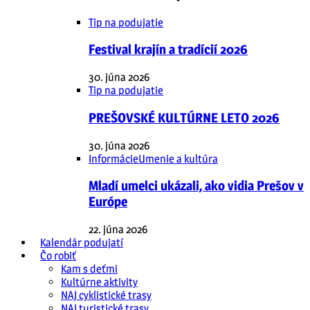
Tip na podujatie
Festival krajín a tradícií 2026
30. júna 2026
Tip na podujatie
PREŠOVSKÉ KULTÚRNE LETO 2026
30. júna 2026
Informácie
Umenie a kultúra
Mladí umelci ukázali, ako vidia Prešov v
Európe
22. júna 2026
Kalendár podujatí
Čo robiť
Kam s deťmi
Kultúrne aktivity
NAJ cyklistické trasy
NAJ turistické trasy