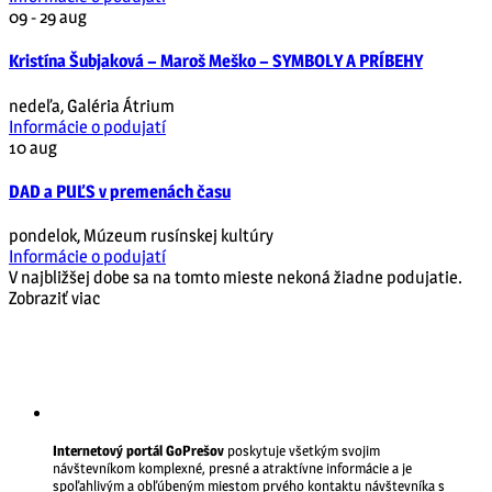
09 - 29
aug
Kristína Šubjaková – Maroš Meško – SYMBOLY A PRÍBEHY
nedeľa
,
Galéria Átrium
Informácie o podujatí
10
aug
DAD a PUĽS v premenách času
pondelok
,
Múzeum rusínskej kultúry
Informácie o podujatí
V najbližšej dobe sa na tomto mieste nekoná žiadne podujatie.
Zobraziť viac
Internetový portál GoPrešov
poskytuje všetkým svojim
návštevníkom komplexné, presné a atraktívne informácie a je
spoľahlivým a obľúbeným miestom prvého kontaktu návštevníka s