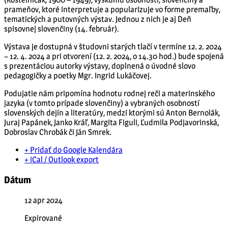
prameňov, ktoré interpretuje a popularizuje vo forme premaľby,
tematických a putovných výstav. Jednou z nich je aj Deň
spisovnej slovenčiny (14. február).
Výstava je dostupná v študovni starých tlačí v termíne 12. 2. 2024
– 12. 4. 2024 a pri otvorení (12. 2. 2024, o 14.30 hod.) bude spojená
s prezentáciou autorky výstavy, doplnená o úvodné slovo
pedagogičky a poetky Mgr. Ingrid Lukáčovej.
Podujatie nám pripomína hodnotu rodnej reči a materinského
jazyka (v tomto prípade slovenčiny) a vybraných osobností
slovenských dejín a literatúry, medzi ktorými sú Anton Bernolák,
Juraj Papánek, Janko Kráľ, Margita Figuli, Ľudmila Podjavorinská,
Dobroslav Chrobák či Ján Smrek.
+ Pridať do Google Kalendára
+ iCal / Outlook export
Dátum
12 apr 2024
Expirované