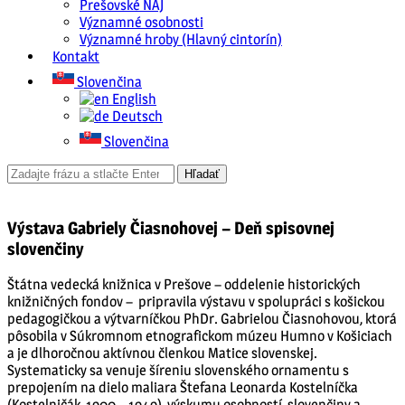
Prešovské NAJ
Významné osobnosti
Významné hroby (Hlavný cintorín)
Kontakt
Slovenčina
English
Deutsch
Slovenčina
Výstava Gabriely Čiasnohovej – Deň spisovnej
slovenčiny
Štátna vedecká knižnica v Prešove – oddelenie historických
knižničných fondov – pripravila výstavu v spolupráci s košickou
pedagogičkou a výtvarníčkou PhDr. Gabrielou Čiasnohovou, ktorá
pôsobila v Súkromnom etnografickom múzeu Humno v Košiciach
a je dlhoročnou aktívnou členkou Matice slovenskej.
Systematicky sa venuje šíreniu slovenského ornamentu s
prepojením na dielo maliara Štefana Leonarda Kostelníčka
(Kostelničák, 1900 – 1949), výskumu osobností, slovenčiny a