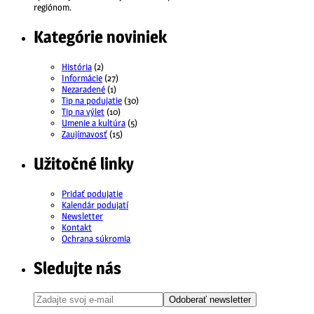
regiónom.
Kategórie noviniek
História
(2)
Informácie
(27)
Nezaradené
(1)
Tip na podujatie
(30)
Tip na výlet
(10)
Umenie a kultúra
(5)
Zaujímavosť
(15)
Užitočné linky
Pridať podujatie
Kalendár podujatí
Newsletter
Kontakt
Ochrana súkromia
Sledujte nás
Odoberať newsletter