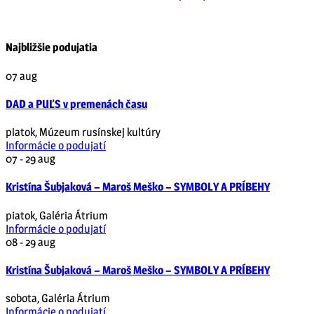
Najbližšie podujatia
07
aug
DAD a PUĽS v premenách času
piatok
,
Múzeum rusínskej kultúry
Informácie o podujatí
07 - 29
aug
Kristína Šubjaková – Maroš Meško – SYMBOLY A PRÍBEHY
piatok
,
Galéria Átrium
Informácie o podujatí
08 - 29
aug
Kristína Šubjaková – Maroš Meško – SYMBOLY A PRÍBEHY
sobota
,
Galéria Átrium
Informácie o podujatí