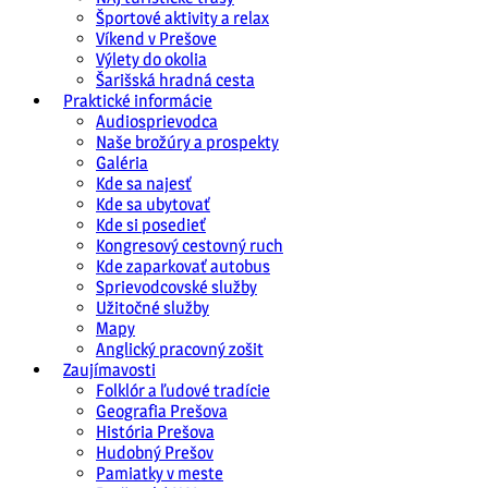
Športové aktivity a relax
Víkend v Prešove
Výlety do okolia
Šarišská hradná cesta
Praktické informácie
Audiosprievodca
Naše brožúry a prospekty
Galéria
Kde sa najesť
Kde sa ubytovať
Kde si posedieť
Kongresový cestovný ruch
Kde zaparkovať autobus
Sprievodcovské služby
Užitočné služby
Mapy
Anglický pracovný zošit
Zaujímavosti
Folklór a ľudové tradície
Geografia Prešova
História Prešova
Hudobný Prešov
Pamiatky v meste