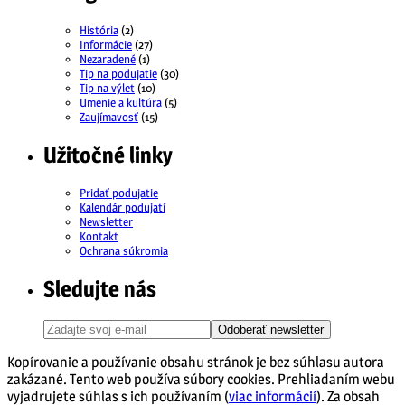
História
(2)
Informácie
(27)
Nezaradené
(1)
Tip na podujatie
(30)
Tip na výlet
(10)
Umenie a kultúra
(5)
Zaujímavosť
(15)
Užitočné linky
Pridať podujatie
Kalendár podujatí
Newsletter
Kontakt
Ochrana súkromia
Sledujte nás
Odoberať newsletter
Kopírovanie a používanie obsahu stránok je bez súhlasu autora
zakázané. Tento web používa súbory cookies. Prehliadaním webu
vyjadrujete súhlas s ich používaním (
viac informácií
). Za obsah