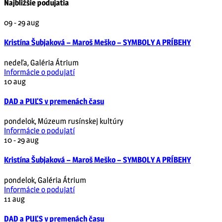
Najbližšie podujatia
09 - 29
aug
Kristína Šubjaková – Maroš Meško – SYMBOLY A PRÍBEHY
nedeľa
,
Galéria Átrium
Informácie o podujatí
10
aug
DAD a PUĽS v premenách času
pondelok
,
Múzeum rusínskej kultúry
Informácie o podujatí
10 - 29
aug
Kristína Šubjaková – Maroš Meško – SYMBOLY A PRÍBEHY
pondelok
,
Galéria Átrium
Informácie o podujatí
11
aug
DAD a PUĽS v premenách času