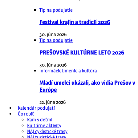
Tip na podujatie
Festival krajín a tradícií 2026
30. júna 2026
Tip na podujatie
PREŠOVSKÉ KULTÚRNE LETO 2026
30. júna 2026
Informácie
Umenie a kultúra
Mladí umelci ukázali, ako vidia Prešov v
Európe
22. júna 2026
Kalendár podujatí
Čo robiť
Kam s deťmi
Kultúrne aktivity
NAJ cyklistické trasy
NAJ turistické trasy