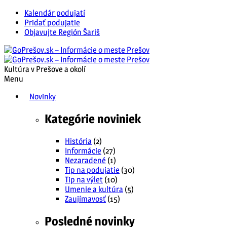
Kalendár podujatí
Pridať podujatie
Objavujte Región Šariš
Kultúra v Prešove a okolí
Menu
Novinky
Kategórie noviniek
História
(2)
Informácie
(27)
Nezaradené
(1)
Tip na podujatie
(30)
Tip na výlet
(10)
Umenie a kultúra
(5)
Zaujímavosť
(15)
Posledné novinky