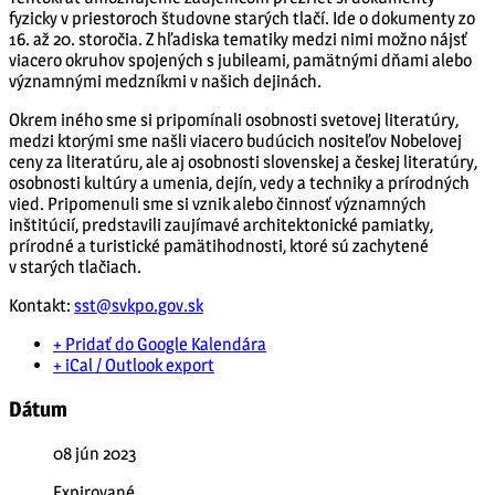
fyzicky v priestoroch študovne starých tlačí. Ide o dokumenty zo
16. až 20. storočia. Z hľadiska tematiky medzi nimi možno nájsť
viacero okruhov spojených s jubileami, pamätnými dňami alebo
významnými medzníkmi v našich dejinách.
Okrem iného sme si pripomínali osobnosti svetovej literatúry,
medzi ktorými sme našli viacero budúcich nositeľov Nobelovej
ceny za literatúru, ale aj osobnosti slovenskej a českej literatúry,
osobnosti kultúry a umenia, dejín, vedy a techniky a prírodných
vied. Pripomenuli sme si vznik alebo činnosť významných
inštitúcií, predstavili zaujímavé architektonické pamiatky,
prírodné a turistické pamätihodnosti, ktoré sú zachytené
v starých tlačiach.
Kontakt:
sst@svkpo.gov.sk
+ Pridať do Google Kalendára
+ iCal / Outlook export
Dátum
08 jún 2023
Expirované