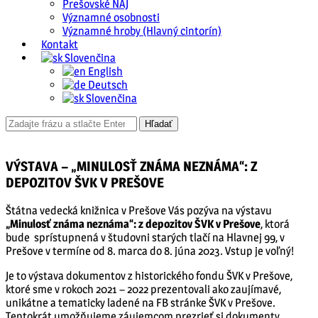
Prešovské NAJ
Významné osobnosti
Významné hroby (Hlavný cintorín)
Kontakt
Slovenčina
English
Deutsch
Slovenčina
VÝSTAVA – „MINULOSŤ ZNÁMA NEZNÁMA“: Z
DEPOZITOV ŠVK V PREŠOVE
Štátna vedecká knižnica v Prešove Vás pozýva na výstavu
„Minulosť známa neznáma“: z depozitov ŠVK v Prešove
, ktorá
bude sprístupnená v študovni starých tlačí na Hlavnej 99, v
Prešove v termíne od 8. marca do 8. júna 2023. Vstup je voľný!
Je to výstava dokumentov z historického fondu ŠVK v Prešove,
ktoré sme v rokoch 2021 – 2022 prezentovali ako zaujímavé,
unikátne a tematicky ladené na FB stránke ŠVK v Prešove.
Tentokrát umožňujeme záujemcom prezrieť si dokumenty