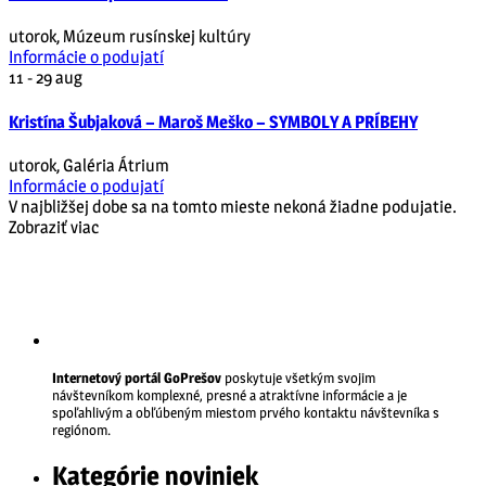
utorok
,
Múzeum rusínskej kultúry
Informácie o podujatí
11 - 29
aug
Kristína Šubjaková – Maroš Meško – SYMBOLY A PRÍBEHY
utorok
,
Galéria Átrium
Informácie o podujatí
V najbližšej dobe sa na tomto mieste nekoná žiadne podujatie.
Zobraziť viac
Internetový portál GoPrešov
poskytuje všetkým svojim
návštevníkom komplexné, presné a atraktívne informácie a je
spoľahlivým a obľúbeným miestom prvého kontaktu návštevníka s
regiónom.
Kategórie noviniek