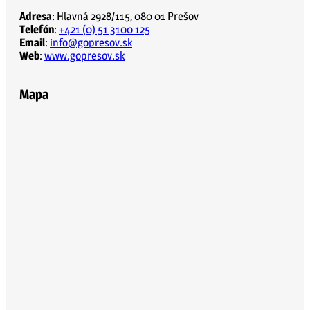
Adresa
: Hlavná 2928/115, 080 01 Prešov
Telefón
:
+421 (0) 51 3100 125
Email
:
info@gopresov.sk
Web
:
www.gopresov.sk
Mapa