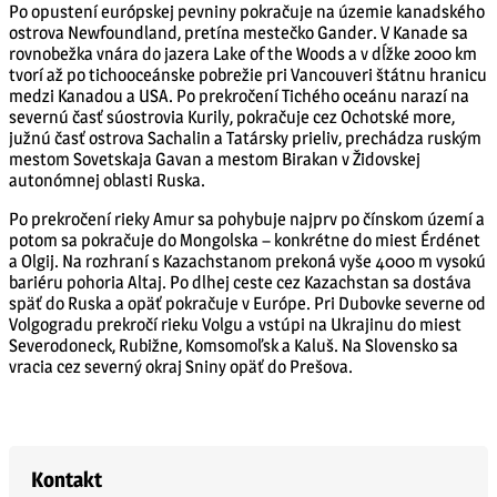
Po opustení európskej pevniny pokračuje na územie kanadského
ostrova Newfoundland, pretína mestečko Gander. V Kanade sa
rovnobežka vnára do jazera Lake of the Woods a v dĺžke 2000 km
tvorí až po tichooceánske pobrežie pri Vancouveri štátnu hranicu
medzi Kanadou a USA. Po prekročení Tichého oceánu narazí na
severnú časť súostrovia Kurily, pokračuje cez Ochotské more,
južnú časť ostrova Sachalin a Tatársky prieliv, prechádza ruským
mestom Sovetskaja Gavan a mestom Birakan v Židovskej
autonómnej oblasti Ruska.
Po prekročení rieky Amur sa pohybuje najprv po čínskom území a
potom sa pokračuje do Mongolska – konkrétne do miest Érdénet
a Olgij. Na rozhraní s Kazachstanom prekoná vyše 4000 m vysokú
bariéru pohoria Altaj. Po dlhej ceste cez Kazachstan sa dostáva
späť do Ruska a opäť pokračuje v Európe. Pri Dubovke severne od
Volgogradu prekročí rieku Volgu a vstúpi na Ukrajinu do miest
Severodoneck, Rubižne, Komsomoľsk a Kaluš. Na Slovensko sa
vracia cez severný okraj Sniny opäť do Prešova.
Kontakt