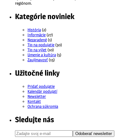
regiónom.
Kategórie noviniek
História
(2)
Informácie
(27)
Nezaradené
(1)
Tip na podujatie
(30)
Tip na výlet
(10)
Umenie a kultúra
(5)
Zaujímavosť
(15)
Užitočné linky
Pridať podujatie
Kalendár podujatí
Newsletter
Kontakt
Ochrana súkromia
Sledujte nás
Odoberať newsletter