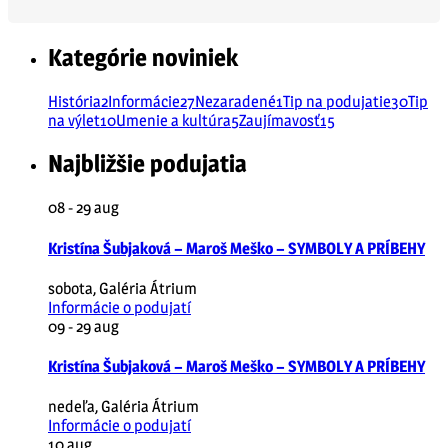
Kategórie noviniek
História
2
Informácie
27
Nezaradené
1
Tip na podujatie
30
Tip
na výlet
10
Umenie a kultúra
5
Zaujímavosť
15
Najbližšie podujatia
08 - 29
aug
Kristína Šubjaková – Maroš Meško – SYMBOLY A PRÍBEHY
sobota
,
Galéria Átrium
Informácie o podujatí
09 - 29
aug
Kristína Šubjaková – Maroš Meško – SYMBOLY A PRÍBEHY
nedeľa
,
Galéria Átrium
Informácie o podujatí
10
aug