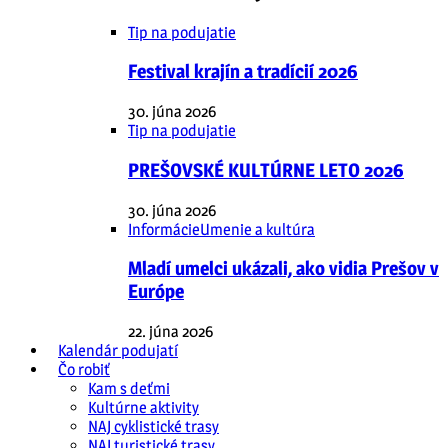
Tip na podujatie
Festival krajín a tradícií 2026
30. júna 2026
Tip na podujatie
PREŠOVSKÉ KULTÚRNE LETO 2026
30. júna 2026
Informácie
Umenie a kultúra
Mladí umelci ukázali, ako vidia Prešov v
Európe
22. júna 2026
Kalendár podujatí
Čo robiť
Kam s deťmi
Kultúrne aktivity
NAJ cyklistické trasy
NAJ turistické trasy