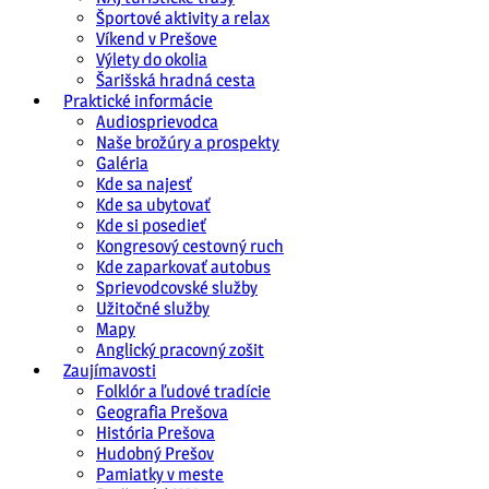
Športové aktivity a relax
Víkend v Prešove
Výlety do okolia
Šarišská hradná cesta
Praktické informácie
Audiosprievodca
Naše brožúry a prospekty
Galéria
Kde sa najesť
Kde sa ubytovať
Kde si posedieť
Kongresový cestovný ruch
Kde zaparkovať autobus
Sprievodcovské služby
Užitočné služby
Mapy
Anglický pracovný zošit
Zaujímavosti
Folklór a ľudové tradície
Geografia Prešova
História Prešova
Hudobný Prešov
Pamiatky v meste