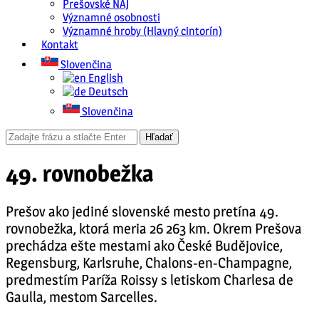
Prešovské NAJ
Významné osobnosti
Významné hroby (Hlavný cintorín)
Kontakt
Slovenčina
English
Deutsch
Slovenčina
49. rovnobežka
Prešov ako jediné slovenské mesto pretína 49.
rovnobežka, ktorá meria 26 263 km. Okrem Prešova
prechádza ešte mestami ako České Budějovice,
Regensburg, Karlsruhe, Chalons-en-Champagne,
predmestím Paríža Roissy s letiskom Charlesa de
Gaulla, mestom Sarcelles.