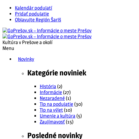
Kalendár podujatí
Pridať podujatie
Objavujte Región Šariš
Kultúra v Prešove a okolí
Menu
Novinky
Kategórie noviniek
História
(2)
Informácie
(27)
Nezaradené
(1)
Tip na podujatie
(30)
Tip na výlet
(10)
Umenie a kultúra
(5)
Zaujímavosť
(15)
Posledné novinky