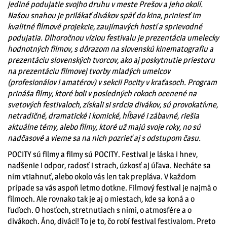
jediné podujatie svojho druhu v meste Prešov a jeho okolí.
Našou snahou je prilákať divákov späť do kina, priniesť im
kvalitné filmové projekcie, zaujímavých hostí a sprievodné
podujatia. Dlhoročnou víziou festivalu je prezentácia umelecky
hodnotných filmov, s dôrazom na slovenskú kinematografiu a
prezentáciu slovenských tvorcov, ako aj poskytnutie priestoru
na prezentáciu filmovej tvorby mladých umelcov
(profesionálov i amatérov) v sekcii Pocity v kraťasoch. Program
prináša filmy, ktoré boli v posledných rokoch ocenené na
svetových festivaloch, získali si srdcia divákov, sú provokatívne,
netradičné, dramatické i komické, hĺbavé i zábavné, riešia
aktuálne témy, alebo filmy, ktoré už majú svoje roky, no sú
nadčasové a vieme sa na nich pozrieť aj s odstupom času.
POCITY sú filmy a filmy sú POCITY. Festival je láska i hnev,
nadšenie i odpor, radosť i strach, úzkosť aj úľava. Necháte sa
ním vtiahnuť, alebo okolo vás len tak prepláva. V každom
prípade sa vás aspoň letmo dotkne. Filmový festival je najmä o
filmoch. Ale rovnako tak je aj o miestach, kde sa koná a o
ľuďoch. O hosťoch, stretnutiach s nimi, o atmosfére a o
divákoch. Áno, diváci! To je to, čo robí festival festivalom. Preto