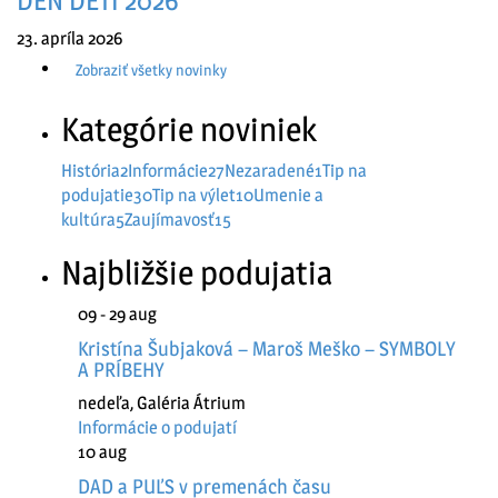
DEŇ DETÍ 2026
23. apríla 2026
Zobraziť všetky novinky
Kategórie noviniek
História
2
Informácie
27
Nezaradené
1
Tip na
podujatie
30
Tip na výlet
10
Umenie a
kultúra
5
Zaujímavosť
15
Najbližšie podujatia
09 - 29
aug
Kristína Šubjaková – Maroš Meško – SYMBOLY
A PRÍBEHY
nedeľa
,
Galéria Átrium
Informácie o podujatí
10
aug
DAD a PUĽS v premenách času