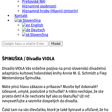
Prešovské NAJ
Významné osobnosti
Významné hroby (Hlavný cintorín)
Kontakt
Slovenčina
English
Deutsch
Slovenčina
ŠPINUŠKA / Divadlo VIOLA
Divadlo VIOLA Vás srdečne pozýva na prvú slovenskú divadelnú
adaptáciu kultovej holandskej knihy Annie M. G. Schmidt a Fiep
Westendorpa Špinuška.
Máte plnú hlavu zákazov a príkazov? Musíte byť dokonalé?
Učesané, umyté, poslušné a tichučké? A nikto nechápe, že ste
prosto deti! A že nechcete byť ako zo škatuľky? Už nič
nevysvetľujte a vezmite dospelých do divadla.
Čaká tam na vás dievčatko, ktoré je také špinavé a ufúľané, že ho