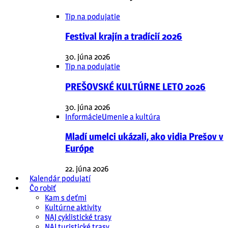
Tip na podujatie
Festival krajín a tradícií 2026
30. júna 2026
Tip na podujatie
PREŠOVSKÉ KULTÚRNE LETO 2026
30. júna 2026
Informácie
Umenie a kultúra
Mladí umelci ukázali, ako vidia Prešov v
Európe
22. júna 2026
Kalendár podujatí
Čo robiť
Kam s deťmi
Kultúrne aktivity
NAJ cyklistické trasy
NAJ turistické trasy