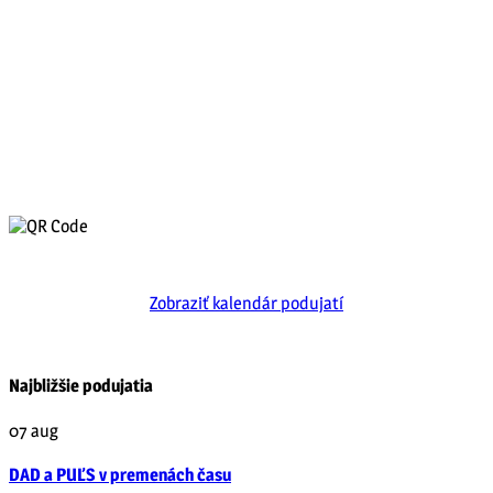
Zobraziť kalendár podujatí
Najbližšie podujatia
07
aug
DAD a PUĽS v premenách času