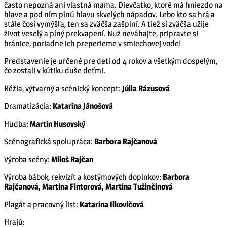
často nepozná ani vlastná mama. Dievčatko, ktoré má hniezdo na
hlave a pod ním plnú hlavu skvelých nápadov. Lebo kto sa hrá a
stále čosi vymýšľa, ten sa zväčša zašpiní. A tiež si zväčša užije
život veselý a plný prekvapení. Nuž neváhajte, pripravte si
bránice, poriadne ich preperieme v smiechovej vode!
Predstavenie je určené pre deti od 4 rokov a všetkým dospelým,
čo zostali v kútiku duše deťmi.
Réžia, výtvarný a scénický koncept:
Júlia Rázusová
Dramatizácia:
Katarína Jánošová
Hudba:
Martin Husovský
Scénografická spolupráca:
Barbora Rajčanová
Výroba scény:
Miloš Rajčan
Výroba bábok, rekvizít a kostýmových doplnkov:
Barbora
Rajčanová, Martina Fintorová, Martina Tužinčinová
Plagát a pracovný list:
Katarína Ilkovičová
Hrajú: