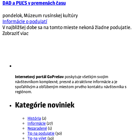
DAD a PUĽS v premenách času
pondelok
,
Múzeum rusínskej kultúry
Informácie o podujatí
V najbližšej dobe sa na tomto mieste nekoná žiadne podujatie.
Zobraziť viac
Internetový portál GoPrešov
poskytuje všetkým svojim
návštevníkom komplexné, presné a atraktívne informácie a je
spoľahlivým a obľúbeným miestom prvého kontaktu návštevníka s
regiónom.
Kategórie noviniek
História
(2)
Informácie
(27)
Nezaradené
(1)
Tip na podujatie
(30)
Tip na výlet
(10)