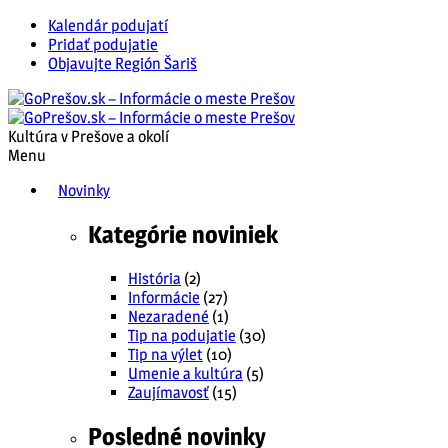
Kalendár podujatí
Pridať podujatie
Objavujte Región Šariš
Kultúra v Prešove a okolí
Menu
Novinky
Kategórie noviniek
História
(2)
Informácie
(27)
Nezaradené
(1)
Tip na podujatie
(30)
Tip na výlet
(10)
Umenie a kultúra
(5)
Zaujímavosť
(15)
Posledné novinky