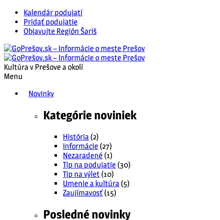
Kalendár podujatí
Pridať podujatie
Objavujte Región Šariš
Kultúra v Prešove a okolí
Menu
Novinky
Kategórie noviniek
História
(2)
Informácie
(27)
Nezaradené
(1)
Tip na podujatie
(30)
Tip na výlet
(10)
Umenie a kultúra
(5)
Zaujímavosť
(15)
Posledné novinky