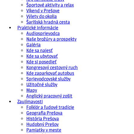
Športové aktivity a relax
Víkend v Prešove
Výlety do okolia
Šarišská hradná cesta
Praktické informácie
Audiosprievodca
Naše brožúry a prospekty
Galéria
Kde sa najesť
Kde sa ubytovať
Kde si posedieť
Kongresový cestovný ruch
Kde zaparkovať autobus
Sprievodcovské služby
Užitočné služby
Mapy
Anglický pracovný zošit
Zaujímavosti
Folklór a ľudové tradície
Geografia Prešova
História Prešova
Hudobný Prešov
Pamiatky v meste