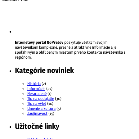
Internetový portál GoPrešov
poskytuje všetkým svojim
návštevníkom komplexné, presné a atraktívne informácie a je
spoľahlivým a obľúbeným miestom prvého kontaktu návštevníka s
regiónom.
Kategórie noviniek
História
(2)
Informácie
(27)
Nezaradené
(1)
Tip na podujatie
(30)
Tip na výlet
(10)
Umenie a kultúra
(5)
Zaujímavosť
(15)
Užitočné linky