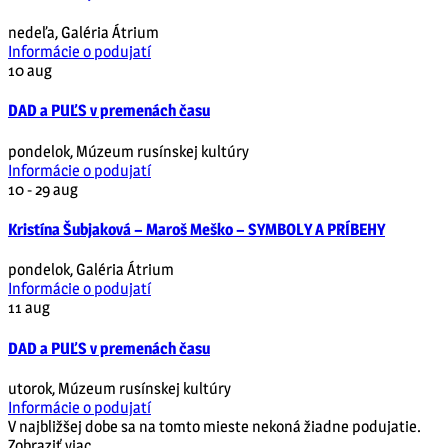
nedeľa
,
Galéria Átrium
Informácie o podujatí
10
aug
DAD a PUĽS v premenách času
pondelok
,
Múzeum rusínskej kultúry
Informácie o podujatí
10 - 29
aug
Kristína Šubjaková – Maroš Meško – SYMBOLY A PRÍBEHY
pondelok
,
Galéria Átrium
Informácie o podujatí
11
aug
DAD a PUĽS v premenách času
utorok
,
Múzeum rusínskej kultúry
Informácie o podujatí
V najbližšej dobe sa na tomto mieste nekoná žiadne podujatie.
Zobraziť viac