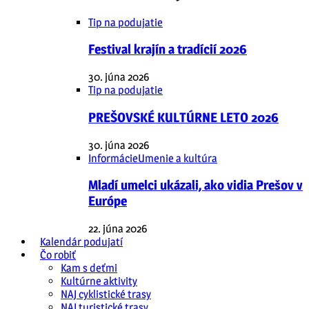
Tip na podujatie
Festival krajín a tradícií 2026
30. júna 2026
Tip na podujatie
PREŠOVSKÉ KULTÚRNE LETO 2026
30. júna 2026
Informácie
Umenie a kultúra
Mladí umelci ukázali, ako vidia Prešov v
Európe
22. júna 2026
Kalendár podujatí
Čo robiť
Kam s deťmi
Kultúrne aktivity
NAJ cyklistické trasy
NAJ turistické trasy