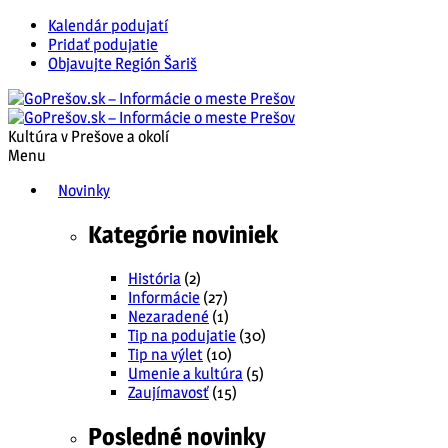
Kalendár podujatí
Pridať podujatie
Objavujte Región Šariš
Kultúra v Prešove a okolí
Menu
Novinky
Kategórie noviniek
História
(2)
Informácie
(27)
Nezaradené
(1)
Tip na podujatie
(30)
Tip na výlet
(10)
Umenie a kultúra
(5)
Zaujímavosť
(15)
Posledné novinky