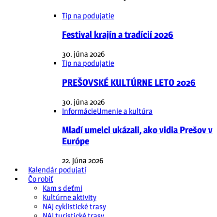
Tip na podujatie
Festival krajín a tradícií 2026
30. júna 2026
Tip na podujatie
PREŠOVSKÉ KULTÚRNE LETO 2026
30. júna 2026
Informácie
Umenie a kultúra
Mladí umelci ukázali, ako vidia Prešov v
Európe
22. júna 2026
Kalendár podujatí
Čo robiť
Kam s deťmi
Kultúrne aktivity
NAJ cyklistické trasy
NAJ turistické trasy