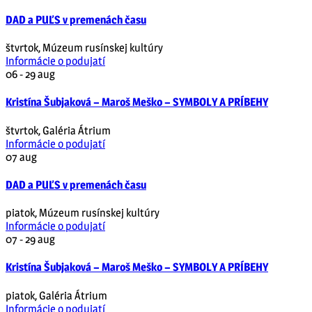
DAD a PUĽS v premenách času
štvrtok
,
Múzeum rusínskej kultúry
Informácie o podujatí
06 - 29
aug
Kristína Šubjaková – Maroš Meško – SYMBOLY A PRÍBEHY
štvrtok
,
Galéria Átrium
Informácie o podujatí
07
aug
DAD a PUĽS v premenách času
piatok
,
Múzeum rusínskej kultúry
Informácie o podujatí
07 - 29
aug
Kristína Šubjaková – Maroš Meško – SYMBOLY A PRÍBEHY
piatok
,
Galéria Átrium
Informácie o podujatí