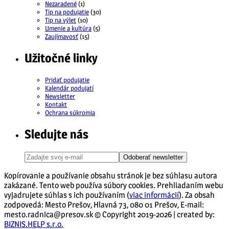
Nezaradené
(1)
Tip na podujatie
(30)
Tip na výlet
(10)
Umenie a kultúra
(5)
Zaujímavosť
(15)
Užitočné linky
Pridať podujatie
Kalendár podujatí
Newsletter
Kontakt
Ochrana súkromia
Sledujte nás
Odoberať newsletter
Kopírovanie a používanie obsahu stránok je bez súhlasu autora
zakázané. Tento web používa súbory cookies. Prehliadaním webu
vyjadrujete súhlas s ich používaním (
viac informácií
). Za obsah
zodpovedá: Mesto Prešov, Hlavná 73, 080 01 Prešov, E-mail:
mesto.radnica@presov.sk © Copyright 2019-2026 | created by:
BIZNIS.HELP s.r.o.