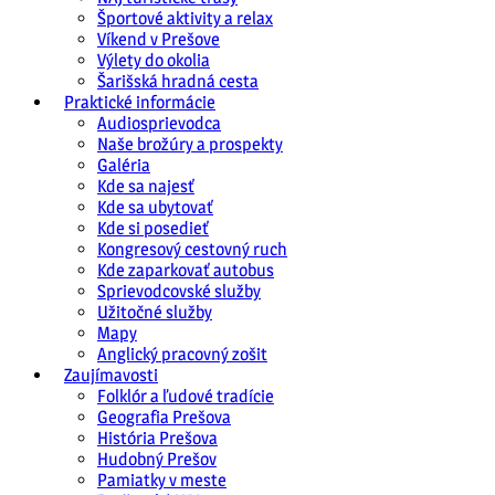
Športové aktivity a relax
Víkend v Prešove
Výlety do okolia
Šarišská hradná cesta
Praktické informácie
Audiosprievodca
Naše brožúry a prospekty
Galéria
Kde sa najesť
Kde sa ubytovať
Kde si posedieť
Kongresový cestovný ruch
Kde zaparkovať autobus
Sprievodcovské služby
Užitočné služby
Mapy
Anglický pracovný zošit
Zaujímavosti
Folklór a ľudové tradície
Geografia Prešova
História Prešova
Hudobný Prešov
Pamiatky v meste