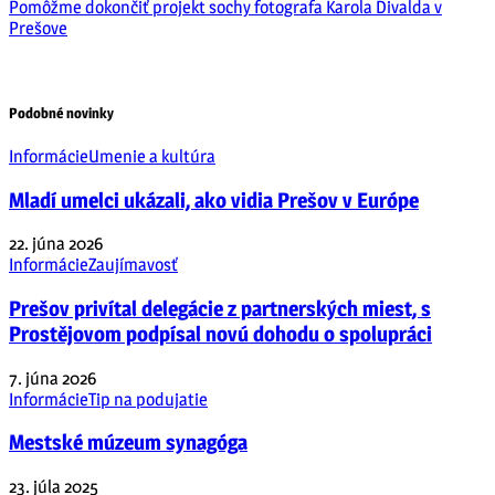
Pomôžme dokončiť projekt sochy fotografa Karola Divalda v
Prešove
Podobné novinky
Informácie
Umenie a kultúra
Mladí umelci ukázali, ako vidia Prešov v Európe
22. júna 2026
Informácie
Zaujímavosť
Prešov privítal delegácie z partnerských miest, s
Prostějovom podpísal novú dohodu o spolupráci
7. júna 2026
Informácie
Tip na podujatie
Mestské múzeum synagóga
23. júla 2025