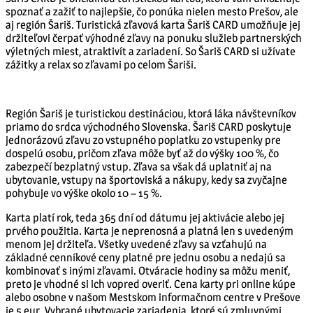
spoznať a zažiť to najlepšie, čo ponúka nielen mesto Prešov, ale
aj región Šariš. Turistická zľavová karta Šariš CARD umožňuje jej
držiteľovi čerpať výhodné zľavy na ponuku služieb partnerských
výletných miest, atraktivít a zariadení. So Šariš CARD si užívate
zážitky a relax so zľavami po celom Šariši.
Región Šariš je turistickou destináciou, ktorá láka návštevníkov
priamo do srdca východného Slovenska. Šariš CARD poskytuje
jednorázovú zľavu zo vstupného poplatku zo vstupenky pre
dospelú osobu, pričom zľava môže byť až do výšky 100 %, čo
zabezpečí bezplatný vstup. Zľava sa však dá uplatniť aj na
ubytovanie, vstupy na športoviská a nákupy, kedy sa zvyčajne
pohybuje vo výške okolo 10 – 15 %.
Karta platí rok, teda 365 dní od dátumu jej aktivácie alebo jej
prvého použitia. Karta je neprenosná a platná len s uvedeným
menom jej držiteľa. Všetky uvedené zľavy sa vzťahujú na
základné cenníkové ceny platné pre jednu osobu a nedajú sa
kombinovať s inými zľavami. Otváracie hodiny sa môžu meniť,
preto je vhodné si ich vopred overiť. Cena karty pri online kúpe
alebo osobne v našom Mestskom informačnom centre v Prešove
je 5 eur. Vybrané ubytovacie zariadenia, ktoré sú zmluvnými