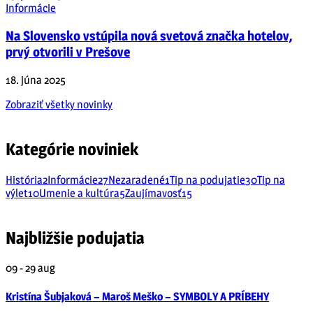
Informácie
Na Slovensko vstúpila nová svetová značka hotelov,
prvý otvorili v Prešove
18. júna 2025
Zobraziť všetky novinky
Kategórie noviniek
História
2
Informácie
27
Nezaradené
1
Tip na podujatie
30
Tip na
výlet
10
Umenie a kultúra
5
Zaujímavosť
15
Najbližšie podujatia
09 - 29
aug
Kristína Šubjaková – Maroš Meško – SYMBOLY A PRÍBEHY