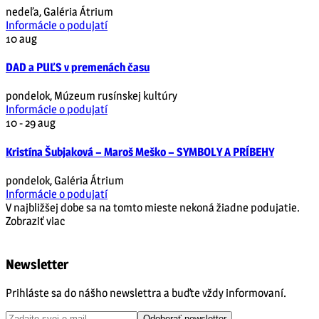
nedeľa
,
Galéria Átrium
Informácie o podujatí
10
aug
DAD a PUĽS v premenách času
pondelok
,
Múzeum rusínskej kultúry
Informácie o podujatí
10 - 29
aug
Kristína Šubjaková – Maroš Meško – SYMBOLY A PRÍBEHY
pondelok
,
Galéria Átrium
Informácie o podujatí
V najbližšej dobe sa na tomto mieste nekoná žiadne podujatie.
Zobraziť viac
Newsletter
Prihláste sa do nášho newslettra a buďte vždy informovaní.
Odoberať newsletter