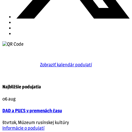
Zobraziť kalendár podujatí
Najbližšie podujatia
06
aug
DAD a PUĽS v premenách času
štvrtok
,
Múzeum rusínskej kultúry
Informácie o podujatí