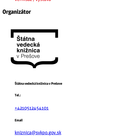
Organizátor
Štátna vedecká knižnica v Prešove
Tel.:
+4210512454101
Email
kniznica@svkpo.gov.sk