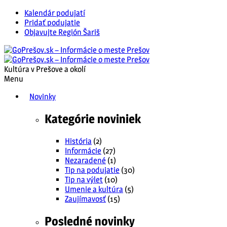
Kalendár podujatí
Pridať podujatie
Objavujte Región Šariš
Kultúra v Prešove a okolí
Menu
Novinky
Kategórie noviniek
História
(2)
Informácie
(27)
Nezaradené
(1)
Tip na podujatie
(30)
Tip na výlet
(10)
Umenie a kultúra
(5)
Zaujímavosť
(15)
Posledné novinky