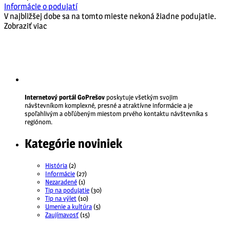
Informácie o podujatí
V najbližšej dobe sa na tomto mieste nekoná žiadne podujatie.
Zobraziť viac
Internetový portál GoPrešov
poskytuje všetkým svojim
návštevníkom komplexné, presné a atraktívne informácie a je
spoľahlivým a obľúbeným miestom prvého kontaktu návštevníka s
regiónom.
Kategórie noviniek
História
(2)
Informácie
(27)
Nezaradené
(1)
Tip na podujatie
(30)
Tip na výlet
(10)
Umenie a kultúra
(5)
Zaujímavosť
(15)