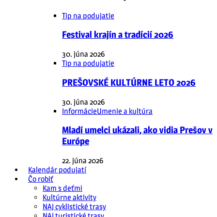
Tip na podujatie
Festival krajín a tradícií 2026
30. júna 2026
Tip na podujatie
PREŠOVSKÉ KULTÚRNE LETO 2026
30. júna 2026
Informácie
Umenie a kultúra
Mladí umelci ukázali, ako vidia Prešov v
Európe
22. júna 2026
Kalendár podujatí
Čo robiť
Kam s deťmi
Kultúrne aktivity
NAJ cyklistické trasy
NAJ turistické trasy