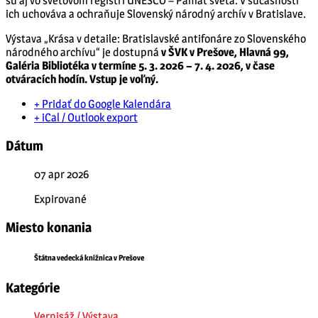
sú aj vo svetovom registri UNESCO – Pamäť sveta. V súčasnosti
ich uchováva a ochraňuje Slovenský národný archív v Bratislave.
Výstava „Krása v detaile: Bratislavské antifonáre zo Slovenského
národného archívu“ je dostupná
v ŠVK v Prešove, Hlavná 99,
Galéria Bibliotéka v termíne 5. 3. 2026 – 7. 4. 2026, v čase
otváracích hodín. Vstup je voľný.
+ Pridať do Google Kalendára
+ iCal / Outlook export
Dátum
07 apr 2026
Expirované
Miesto konania
Štátna vedecká knižnica v Prešove
Kategórie
Vernisáž / Výstava