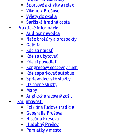
Športové aktivity a relax
Víkend v Prešove
Výlety do okolia
Šarišská hradná cesta
Praktické informácie
Audiosprievodca
Naše brožúry a prospekty
Galéria
Kde sa najesť
Kde sa ubytovať
Kde si posedieť
Kongresový cestovný ruch
Kde zaparkovať autobus
Sprievodcovské služby
Užitočné služby
Mapy
Anglický pracovný zošit
Zaujímavosti
Folklór a ľudové tradície
Geografia Prešova
História Prešova
Hudobný Prešov
Pamiatky v meste