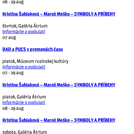
06 - 29
aug
Kristína Šubjaková – Maroš Meško – SYMBOLY A PRÍBEHY
štvrtok
,
Galéria Átrium
Informácie o podujatí
07
aug
DAD a PUĽS v premenách času
piatok
,
Múzeum rusínskej kultúry
Informácie o podujatí
07 - 29
aug
Kristína Šubjaková – Maroš Meško – SYMBOLY A PRÍBEHY
piatok
,
Galéria Átrium
Informácie o podujatí
08 - 29
aug
Kristína Šubjaková – Maroš Meško – SYMBOLY A PRÍBEHY
sobota
,
Galéria Átrium