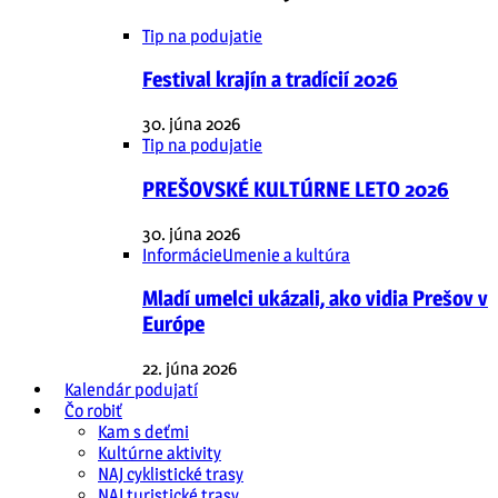
Tip na podujatie
Festival krajín a tradícií 2026
30. júna 2026
Tip na podujatie
PREŠOVSKÉ KULTÚRNE LETO 2026
30. júna 2026
Informácie
Umenie a kultúra
Mladí umelci ukázali, ako vidia Prešov v
Európe
22. júna 2026
Kalendár podujatí
Čo robiť
Kam s deťmi
Kultúrne aktivity
NAJ cyklistické trasy
NAJ turistické trasy