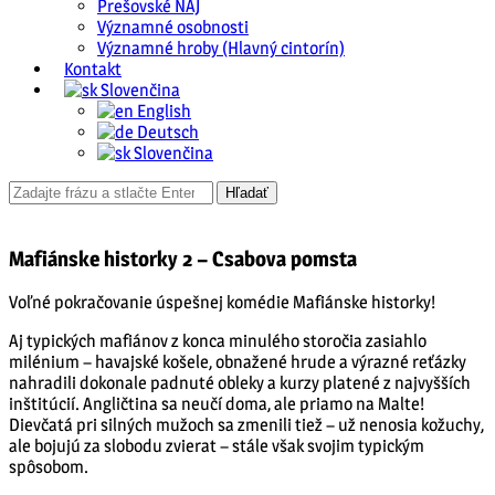
Prešovské NAJ
Významné osobnosti
Významné hroby (Hlavný cintorín)
Kontakt
Slovenčina
English
Deutsch
Slovenčina
Mafiánske historky 2 – Csabova pomsta
Voľné pokračovanie úspešnej komédie Mafiánske historky!
Aj typických mafiánov z konca minulého storočia zasiahlo
milénium – havajské košele, obnažené hrude a výrazné reťázky
nahradili dokonale padnuté obleky a kurzy platené z najvyšších
inštitúcií. Angličtina sa neučí doma, ale priamo na Malte!
Dievčatá pri silných mužoch sa zmenili tiež – už nenosia kožuchy,
ale bojujú za slobodu zvierat – stále však svojim typickým
spôsobom.