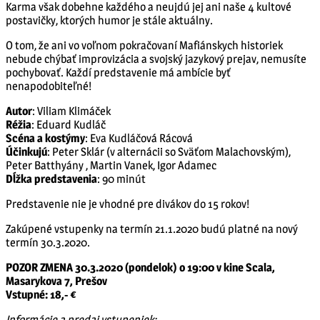
Karma však dobehne každého a neujdú jej ani naše 4 kultové
postavičky, ktorých humor je stále aktuálny.
O tom, že ani vo voľnom pokračovaní Mafiánskych historiek
nebude chýbať improvizácia a svojský jazykový prejav, nemusíte
pochybovať. Každí predstavenie má ambície byť
nenapodobiteľné!
Autor
: Viliam Klimáček
Réžia
: Eduard Kudláč
Scéna
a kostýmy
: Eva Kudláčová Rácová
Účinkujú
: Peter Sklár (v alternácii so Sväťom Malachovským),
Peter Batthyány , Martin Vanek, Igor Adamec
Dĺžka
predstavenia
: 90 minút
Predstavenie nie je vhodné pre divákov do 15 rokov!
Zakúpené vstupenky na termín 21.1.2020 budú platné na nový
termín 30.3.2020.
POZOR ZMENA 30.3.2020 (pondelok)
o 19:00 v kine Scala,
Masarykova 7, Prešov
Vstupné: 18,- €
Informácie a predaj vstupeniek: