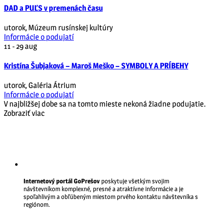
DAD a PUĽS v premenách času
utorok
,
Múzeum rusínskej kultúry
Informácie o podujatí
11 - 29
aug
Kristína Šubjaková – Maroš Meško – SYMBOLY A PRÍBEHY
utorok
,
Galéria Átrium
Informácie o podujatí
V najbližšej dobe sa na tomto mieste nekoná žiadne podujatie.
Zobraziť viac
Internetový portál GoPrešov
poskytuje všetkým svojim
návštevníkom komplexné, presné a atraktívne informácie a je
spoľahlivým a obľúbeným miestom prvého kontaktu návštevníka s
regiónom.