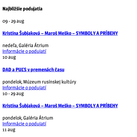
Najbližšie podujatia
09 - 29
aug
Kristína Šubjaková – Maroš Meško – SYMBOLY A PRÍBEHY
nedeľa
,
Galéria Átrium
Informácie o podujatí
10
aug
DAD a PUĽS v premenách času
pondelok
,
Múzeum rusínskej kultúry
Informácie o podujatí
10 - 29
aug
Kristína Šubjaková – Maroš Meško – SYMBOLY A PRÍBEHY
pondelok
,
Galéria Átrium
Informácie o podujatí
11
aug