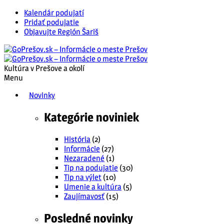
Kalendár podujatí
Pridať podujatie
Objavujte Región Šariš
Kultúra v Prešove a okolí
Menu
Novinky
Kategórie noviniek
História
(2)
Informácie
(27)
Nezaradené
(1)
Tip na podujatie
(30)
Tip na výlet
(10)
Umenie a kultúra
(5)
Zaujímavosť
(15)
Posledné novinky