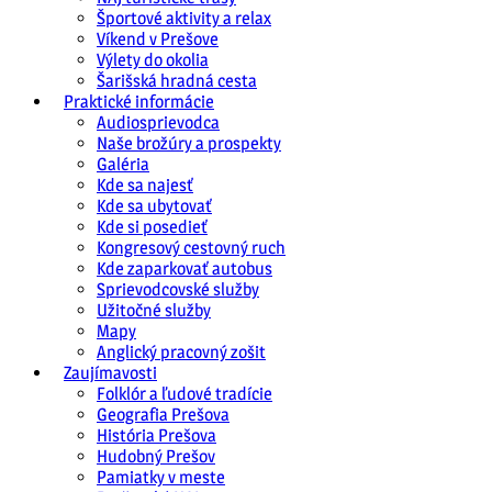
Športové aktivity a relax
Víkend v Prešove
Výlety do okolia
Šarišská hradná cesta
Praktické informácie
Audiosprievodca
Naše brožúry a prospekty
Galéria
Kde sa najesť
Kde sa ubytovať
Kde si posedieť
Kongresový cestovný ruch
Kde zaparkovať autobus
Sprievodcovské služby
Užitočné služby
Mapy
Anglický pracovný zošit
Zaujímavosti
Folklór a ľudové tradície
Geografia Prešova
História Prešova
Hudobný Prešov
Pamiatky v meste