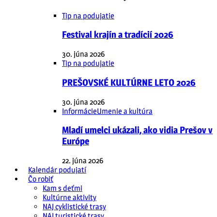
Tip na podujatie
Festival krajín a tradícií 2026
30. júna 2026
Tip na podujatie
PREŠOVSKÉ KULTÚRNE LETO 2026
30. júna 2026
Informácie
Umenie a kultúra
Mladí umelci ukázali, ako vidia Prešov v
Európe
22. júna 2026
Kalendár podujatí
Čo robiť
Kam s deťmi
Kultúrne aktivity
NAJ cyklistické trasy
NAJ turistické trasy