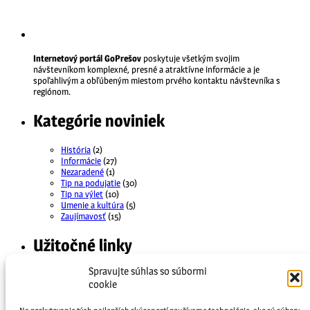
Internetový portál GoPrešov
poskytuje všetkým svojim
návštevníkom komplexné, presné a atraktívne informácie a je
spoľahlivým a obľúbeným miestom prvého kontaktu návštevníka s
regiónom.
Kategórie noviniek
História
(2)
Informácie
(27)
Nezaradené
(1)
Tip na podujatie
(30)
Tip na výlet
(10)
Umenie a kultúra
(5)
Zaujímavosť
(15)
Užitočné linky
Spravujte súhlas so súbormi
Pridať podujatie
cookie
Kalendár podujatí
Newsletter
Kontakt