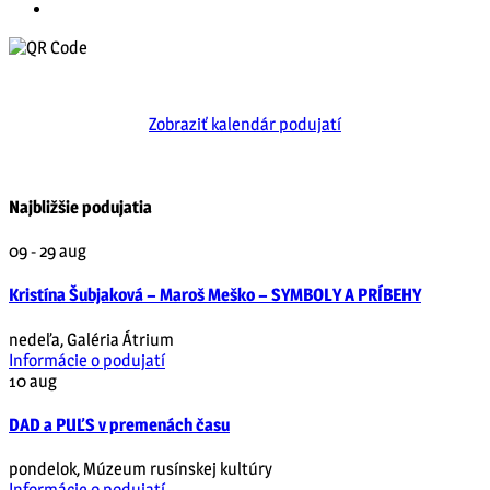
Zobraziť kalendár podujatí
Najbližšie podujatia
09 - 29
aug
Kristína Šubjaková – Maroš Meško – SYMBOLY A PRÍBEHY
nedeľa
,
Galéria Átrium
Informácie o podujatí
10
aug
DAD a PUĽS v premenách času
pondelok
,
Múzeum rusínskej kultúry
Informácie o podujatí