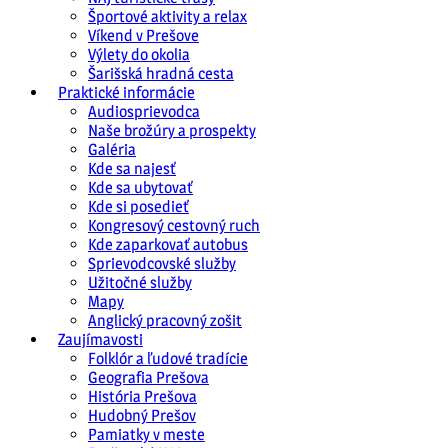
Športové aktivity a relax
Víkend v Prešove
Výlety do okolia
Šarišská hradná cesta
Praktické informácie
Audiosprievodca
Naše brožúry a prospekty
Galéria
Kde sa najesť
Kde sa ubytovať
Kde si posedieť
Kongresový cestovný ruch
Kde zaparkovať autobus
Sprievodcovské služby
Užitočné služby
Mapy
Anglický pracovný zošit
Zaujímavosti
Folklór a ľudové tradície
Geografia Prešova
História Prešova
Hudobný Prešov
Pamiatky v meste