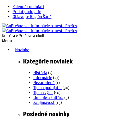
Kalendár podujatí
Pridať podujatie
Objavujte Región Šariš
Kultúra v Prešove a okolí
Menu
Novinky
Kategórie noviniek
História
(2)
Informácie
(27)
Nezaradené
(1)
Tip na podujatie
(30)
Tip na výlet
(10)
Umenie a kultúra
(5)
Zaujímavosť
(15)
Posledné novinky