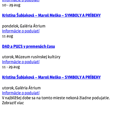
10 - 29
aug
Kristína Šubjaková – Maroš Meško – SYMBOLY A PRÍBEHY
pondelok
,
Galéria Átrium
Informácie o podujatí
11
aug
DAD a PUĽS v premenách času
utorok
,
Múzeum rusínskej kultúry
Informácie o podujatí
11 - 29
aug
Kristína Šubjaková – Maroš Meško – SYMBOLY A PRÍBEHY
utorok
,
Galéria Átrium
Informácie o podujatí
V najbližšej dobe sa na tomto mieste nekoná žiadne podujatie.
Zobraziť viac