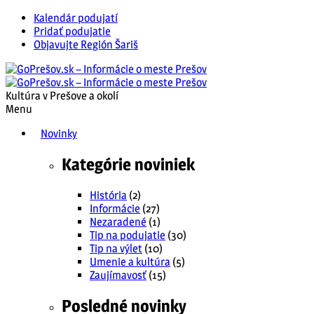
Kalendár podujatí
Pridať podujatie
Objavujte Región Šariš
Kultúra v Prešove a okolí
Menu
Novinky
Kategórie noviniek
História
(2)
Informácie
(27)
Nezaradené
(1)
Tip na podujatie
(30)
Tip na výlet
(10)
Umenie a kultúra
(5)
Zaujímavosť
(15)
Posledné novinky