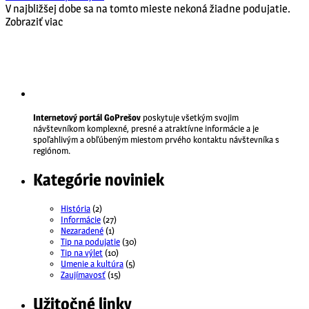
V najbližšej dobe sa na tomto mieste nekoná žiadne podujatie.
Zobraziť viac
Internetový portál GoPrešov
poskytuje všetkým svojim
návštevníkom komplexné, presné a atraktívne informácie a je
spoľahlivým a obľúbeným miestom prvého kontaktu návštevníka s
regiónom.
Kategórie noviniek
História
(2)
Informácie
(27)
Nezaradené
(1)
Tip na podujatie
(30)
Tip na výlet
(10)
Umenie a kultúra
(5)
Zaujímavosť
(15)
Užitočné linky