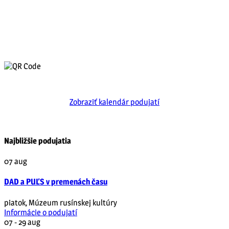
Zobraziť kalendár podujatí
Najbližšie podujatia
07
aug
DAD a PUĽS v premenách času
piatok
,
Múzeum rusínskej kultúry
Informácie o podujatí
07 - 29
aug