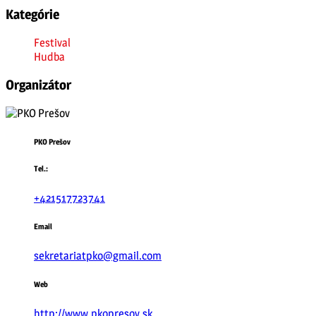
Kategórie
Festival
Hudba
Organizátor
PKO Prešov
Tel.:
+421517723741
Email
sekretariatpko@gmail.com
Web
http://www.pkopresov.sk