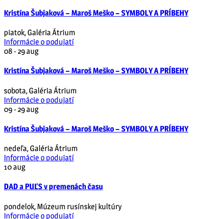
Kristína Šubjaková – Maroš Meško – SYMBOLY A PRÍBEHY
piatok
,
Galéria Átrium
Informácie o podujatí
08 - 29
aug
Kristína Šubjaková – Maroš Meško – SYMBOLY A PRÍBEHY
sobota
,
Galéria Átrium
Informácie o podujatí
09 - 29
aug
Kristína Šubjaková – Maroš Meško – SYMBOLY A PRÍBEHY
nedeľa
,
Galéria Átrium
Informácie o podujatí
10
aug
DAD a PUĽS v premenách času
pondelok
,
Múzeum rusínskej kultúry
Informácie o podujatí