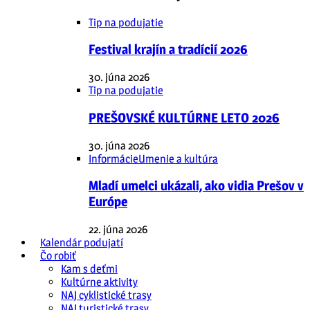
Tip na podujatie
Festival krajín a tradícií 2026
30. júna 2026
Tip na podujatie
PREŠOVSKÉ KULTÚRNE LETO 2026
30. júna 2026
Informácie
Umenie a kultúra
Mladí umelci ukázali, ako vidia Prešov v
Európe
22. júna 2026
Kalendár podujatí
Čo robiť
Kam s deťmi
Kultúrne aktivity
NAJ cyklistické trasy
NAJ turistické trasy