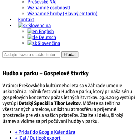
Prešovské NAJ
Významné osobnosti
Významné hroby (Hlavný cintorín)
Kontakt
Slovenčina
English
Deutsch
Slovenčina
Hudba v parku – Gospelové štvrtky
V rámci Prešovského kultúrneho leta sa v Záhrade umenie
uskutoční 2. ročník festivalu Hudba v parku, ktorý prináša sériu
gospelových koncertov počas letných štvrtkov. 29.8.2019 vystúpi
vystúpi
Detský Špeciál a Tibor Levitov
. Môžete sa tešiť na
všestranných umelcov, unikátnu atmosféru a príjemné
prostredie pre vás a vašich priateľov. Zbaľte si deku, široký
úsmev a vidíme sa pri počúvaní hudby v parku.
+ Pridať do Google Kalendára
+ iCal / Outlook export