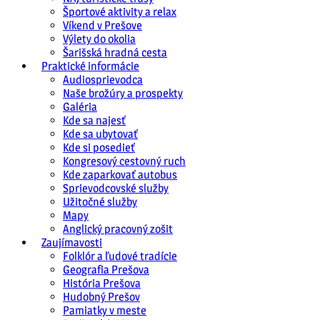
Športové aktivity a relax
Víkend v Prešove
Výlety do okolia
Šarišská hradná cesta
Praktické informácie
Audiosprievodca
Naše brožúry a prospekty
Galéria
Kde sa najesť
Kde sa ubytovať
Kde si posedieť
Kongresový cestovný ruch
Kde zaparkovať autobus
Sprievodcovské služby
Užitočné služby
Mapy
Anglický pracovný zošit
Zaujímavosti
Folklór a ľudové tradície
Geografia Prešova
História Prešova
Hudobný Prešov
Pamiatky v meste