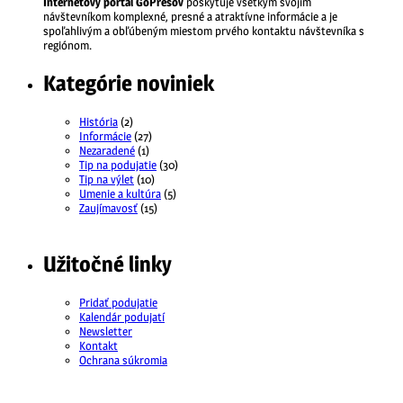
Internetový portál GoPrešov
poskytuje všetkým svojim
návštevníkom komplexné, presné a atraktívne informácie a je
spoľahlivým a obľúbeným miestom prvého kontaktu návštevníka s
regiónom.
Kategórie noviniek
História
(2)
Informácie
(27)
Nezaradené
(1)
Tip na podujatie
(30)
Tip na výlet
(10)
Umenie a kultúra
(5)
Zaujímavosť
(15)
Užitočné linky
Pridať podujatie
Kalendár podujatí
Newsletter
Kontakt
Ochrana súkromia