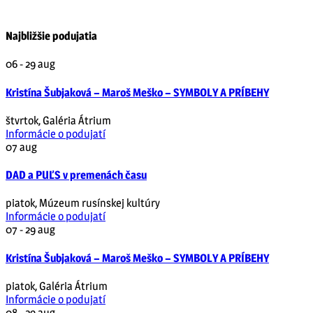
Najbližšie podujatia
06 - 29
aug
Kristína Šubjaková – Maroš Meško – SYMBOLY A PRÍBEHY
štvrtok
,
Galéria Átrium
Informácie o podujatí
07
aug
DAD a PUĽS v premenách času
piatok
,
Múzeum rusínskej kultúry
Informácie o podujatí
07 - 29
aug
Kristína Šubjaková – Maroš Meško – SYMBOLY A PRÍBEHY
piatok
,
Galéria Átrium
Informácie o podujatí
08 - 29
aug