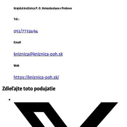
Krajská knižnica P. O. Hviezdoslava v Prešove
Tel.:
051/7732494
Email
kniznica@kniznica-poh.sk
Web
https://kniznica-poh.sk/
Zdieľajte toto podujatie