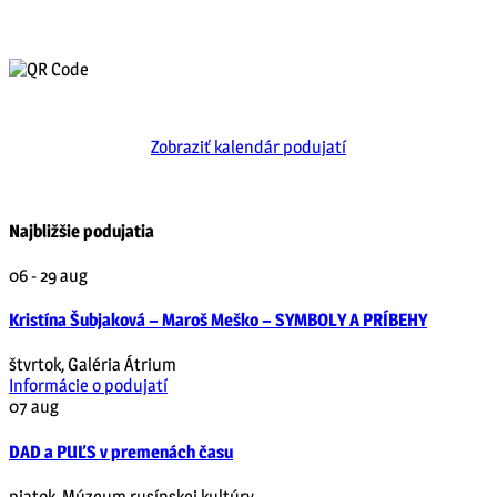
Zobraziť kalendár podujatí
Najbližšie podujatia
06 - 29
aug
Kristína Šubjaková – Maroš Meško – SYMBOLY A PRÍBEHY
štvrtok
,
Galéria Átrium
Informácie o podujatí
07
aug
DAD a PUĽS v premenách času
piatok
,
Múzeum rusínskej kultúry