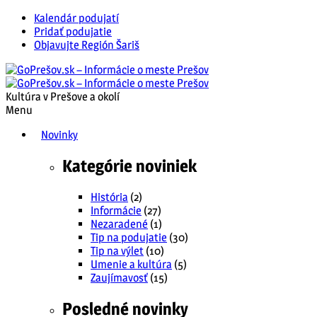
Kalendár podujatí
Pridať podujatie
Objavujte Región Šariš
Kultúra v Prešove a okolí
Menu
Novinky
Kategórie noviniek
História
(2)
Informácie
(27)
Nezaradené
(1)
Tip na podujatie
(30)
Tip na výlet
(10)
Umenie a kultúra
(5)
Zaujímavosť
(15)
Posledné novinky