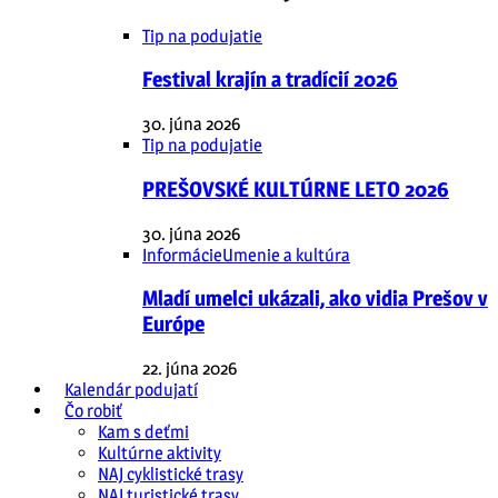
Tip na podujatie
Festival krajín a tradícií 2026
30. júna 2026
Tip na podujatie
PREŠOVSKÉ KULTÚRNE LETO 2026
30. júna 2026
Informácie
Umenie a kultúra
Mladí umelci ukázali, ako vidia Prešov v
Európe
22. júna 2026
Kalendár podujatí
Čo robiť
Kam s deťmi
Kultúrne aktivity
NAJ cyklistické trasy
NAJ turistické trasy