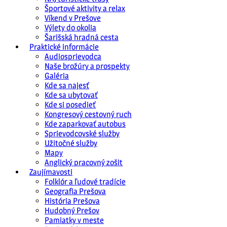
Športové aktivity a relax
Víkend v Prešove
Výlety do okolia
Šarišská hradná cesta
Praktické informácie
Audiosprievodca
Naše brožúry a prospekty
Galéria
Kde sa najesť
Kde sa ubytovať
Kde si posedieť
Kongresový cestovný ruch
Kde zaparkovať autobus
Sprievodcovské služby
Užitočné služby
Mapy
Anglický pracovný zošit
Zaujímavosti
Folklór a ľudové tradície
Geografia Prešova
História Prešova
Hudobný Prešov
Pamiatky v meste