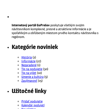
Internetový portál GoPrešov
poskytuje všetkým svojim
návštevníkom komplexné, presné a atraktívne informácie a je
spoľahlivým a obľúbeným miestom prvého kontaktu návštevníka s
regiónom.
Kategórie noviniek
História
(2)
Informácie
(27)
Nezaradené
(1)
Tip na podujatie
(30)
Tip na výlet
(10)
Umenie a kultúra
(5)
Zaujímavosť
(15)
Užitočné linky
Pridať podujatie
Kalendár podujatí